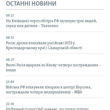
ОСТАННІ НОВИНИ
09:27
На Київщині через обстріл РФ загинуло троє людей,
серед них дитина – Ткаченко
08:51
Росія: дрони атакували російські НПЗ у
Краснодарському краї і Самарській області
08:27
Вночі Росія вдарила по Києву: четверо постраждалих –
влада
22:49
Війська РФ атакували лікарню в центрі Херсона,
постраждали чотири медпрацівниці – МВА
22:30
Нафтовий гігант ОАЕ заявляє, що атаки суттєво