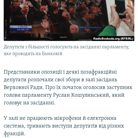
МУЛЬТИМЕДІА
ФОТО
СПЕЦПРОЄКТИ
ПОДКАСТИ
Депутати з більшості голосують на засіданні парламенту,
яке проводять на Банковій
КРИМ РЕАЛІЇ
РУС
Представники опозиції і деякі позафракційні
УКР
депутати розпочали свої збори в залі засідань
КТАТ
Верховної Ради. Про їх початок оголосив заступник
голови парламенту Руслан Кошулинський, який
ДОЛУЧАЙСЯ!
головує на засіданні.
У залі не працюють мікрофони й електронна
система, тривають виступи депутатів від різних
фракцій.