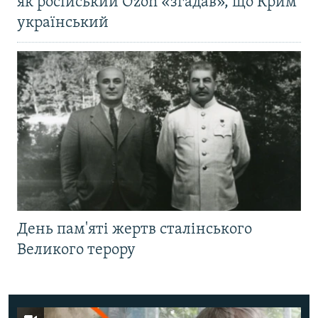
як російський Ozon «згадав», що Крим
український
День пам'яті жертв сталінського
Великого терору