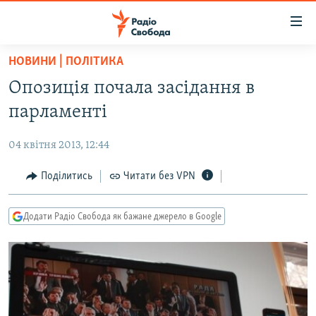
Доступність
посилання
Перейти
НОВИНИ | ПОЛІТИКА
до
РАДІО СВОБОДА – 70 РОКІВ
Опозиція почала засідання в
основного
ВСЕ ЗА ДОБУ
матеріалу
парламенті
СТАТТІ
Перейти
до
04 квітня 2013, 12:44
ВІЙНА
ПОЛІТИКА
основної
РОСІЙСЬКА «ФІЛЬТРАЦІЯ»
Поділитись
Читати без VPN
ЕКОНОМІКА
навігації
Перейти
ДОНБАС.РЕАЛІЇ
СУСПІЛЬСТВО
до
Додати Радіо Свобода як бажане джерело в Google
КРИМ.РЕАЛІЇ
КУЛЬТУРА
пошуку
ТИ ЯК?
СПОРТ
СХЕМИ
УКРАЇНА
КИТАЙ.ВИКЛИКИ
СВІТ