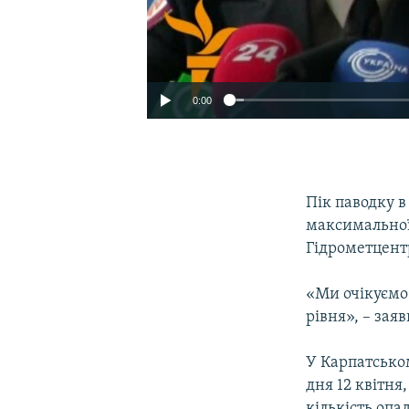
0:00
Пік паводку в
максимальної
Гідрометцент
«Ми очікуємо 
рівня», – зая
У Карпатськом
дня 12 квітня
кількість опа