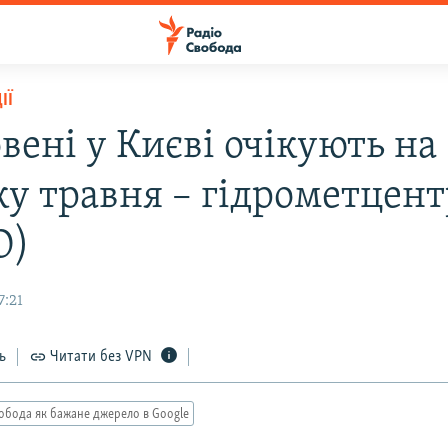
ІЇ
вені у Києві очікують на
ку травня – гідрометцент
О)
7:21
ь
Читати без VPN
обода як бажане джерело в Google