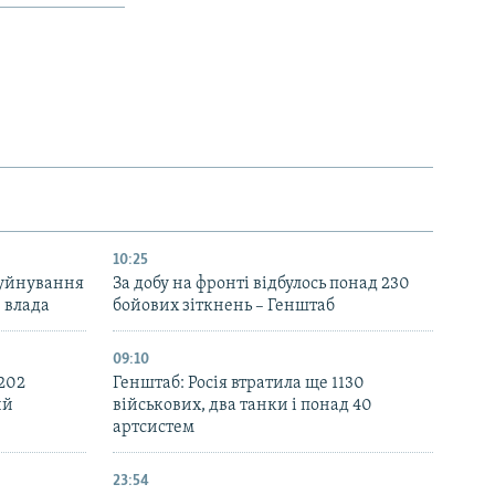
10:25
руйнування
За добу на фронті відбулось понад 230
– влада
бойових зіткнень – Генштаб
09:10
 202
Генштаб: Росія втратила ще 1130
ий
військових, два танки і понад 40
артсистем
23:54