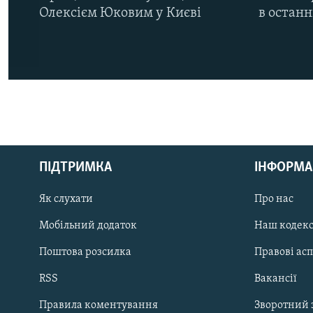
Олексієм Юковим у Києві
в остан
КРИМ РЕАЛІЇ
РУС
ПІДТРИМКА
ІНФОРМА
УКР
КТАТ
Як слухати
Про нас
Мобільний додаток
Наш кодек
ДОЛУЧАЙСЯ!
Поштова розсилка
Правові ас
RSS
Вакансії
Правила коментування
Зворотний 