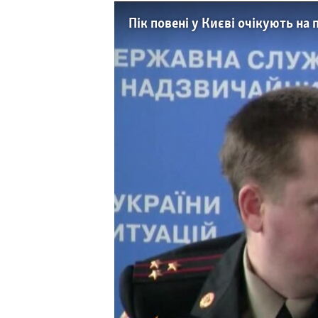
МУЛЬТИМЕДІА
Пік повені у Києві очікують на
ФОТО
СПЕЦПРОЄКТИ
ПОДКАСТИ