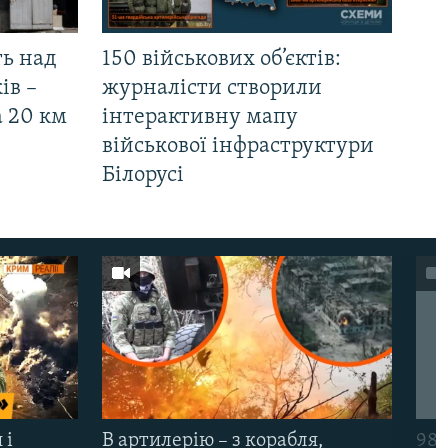
ть над
150 військових об’єктів:
ів –
журналісти створили
а 20 км
інтерактивну мапу
військової інфраструктури
Білорусі
 і
В артилерію – з корабля,
98-