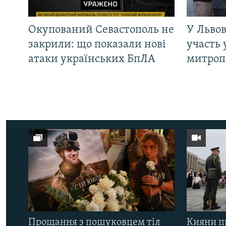
Окупований Севастополь не
У Львов
закрили: що показали нові
участь 
атаки українських БпЛА
митроп
Прощання з пошуковцем тіл
Кияни п