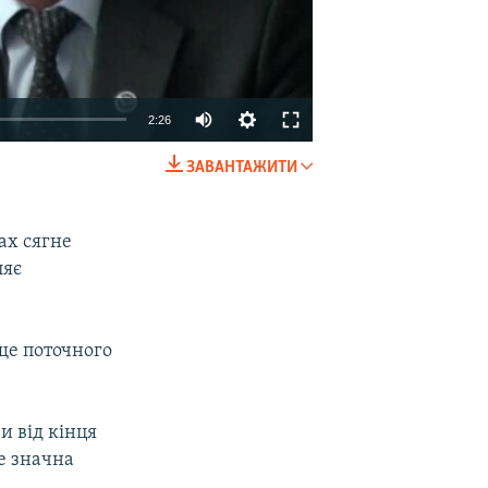
2:26
ЗАВАНТАЖИТИ
EMBED
SHARE
ках сягне
ляє
ще поточного
и від кінця
не значна