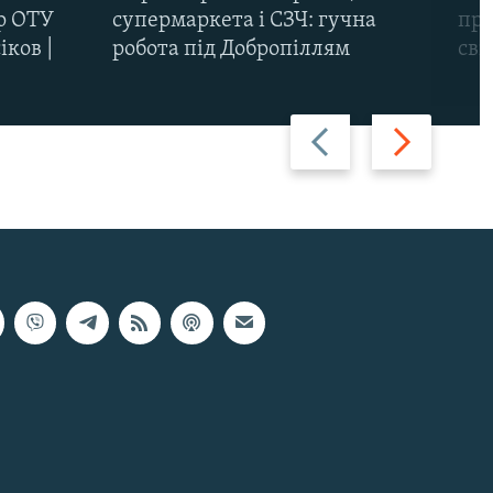
р ОТУ
супермаркета і СЗЧ: гучна
про
іков |
робота під Добропіллям
сві
Назад
Вперед