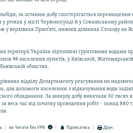
ульбіди, за останню добу спостерігається перевищення
 у річках у місті Червонограді й у Сокальському район
кож у верхівках Прип’яті, нижніх ділянках Стоходу на Во
на території України підтоплені ґрунтовими водами п
инків 98 населених пунктів, у Київській, Житомирській
 Львівській областях.
рівника відділу Департаменту реагування на надзвича
а, для допомоги населенню з відкачування води задія
сного обладнання. За минулу добу викачали 30 тисяч 
а за весь час від початку проведення робіт – понад 880 
ів.
ь
Читати без VPN
Підписатись
Друк