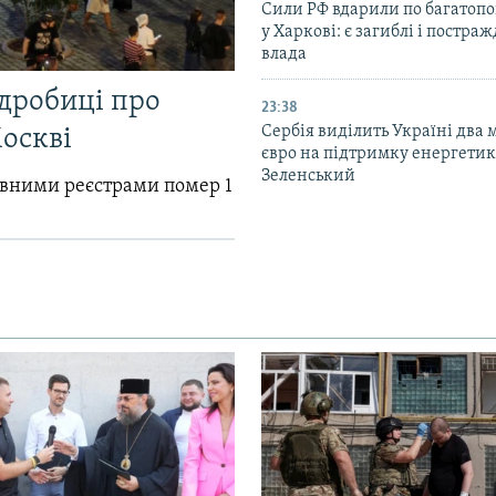
Сили РФ вдарили по багатопо
у Харкові: є загиблі і постраж
влада
одробиці про
23:38
Сербія виділить Україні два
Москві
євро на підтримку енергетик
Зеленський
авними реєстрами помер 1