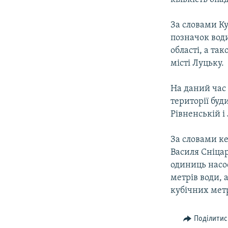
За словами К
позначок води
області, а та
місті Луцьку.
На даний час 
території буд
Рівненській і
За словами ке
Василя Сніцар
одиниць насо
метрів води, 
кубічних метр
Поділитис