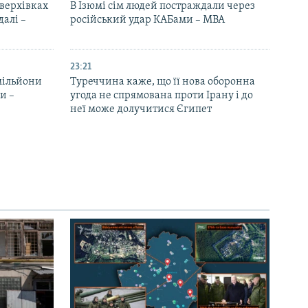
верхівках
В Ізюмі сім людей постраждали через
далі –
російський удар КАБами – МВА
23:21
 мільйони
Туреччина каже, що її нова оборонна
и –
угода не спрямована проти Ірану і до
неї може долучитися Єгипет