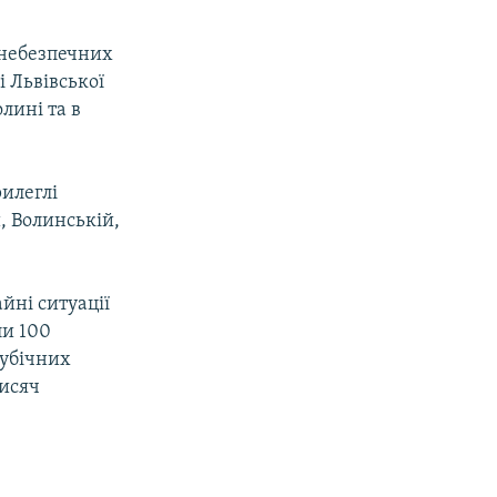
 небезпечних
і Львівської
лині та в
рилеглі
, Волинській,
йні ситуації
ли 100
кубічних
тисяч