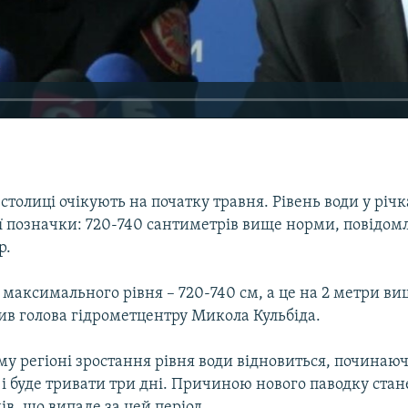
 столиці очікують на початку травня. Рівень води у річ
 позначки: 720-740 сантиметрів вище норми, повідом
р.
максимального рівня – 720-740 см, а це на 2 метри ви
вив голова гідрометцентру Микола Кульбіда.
у регіоні зростання рівня води відновиться, починаюч
, і буде тривати три дні. Причиною нового паводку ста
дів, що випаде за цей період.