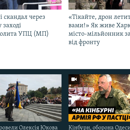
і скандал через
«Тікайте, дрон лети
у заході
вами!» Як живе Харк
олита УПЦ (МП)
місто-мільйонник з
від фронту
ровели Олексія Юкова
Кінбурн, оборона Одеси