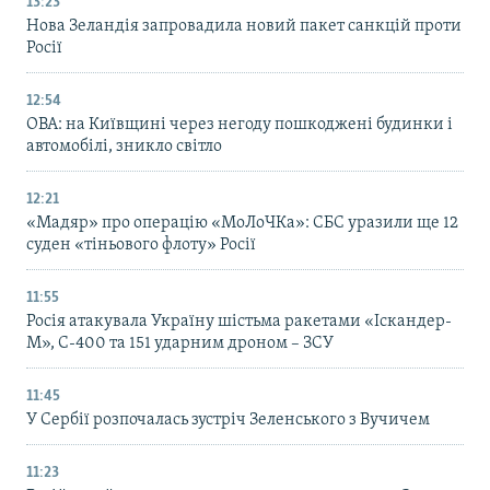
13:23
Нова Зеландія запровадила новий пакет санкцій проти
Росії
12:54
ОВА: на Київщині через негоду пошкоджені будинки і
автомобілі, зникло світло
12:21
«Мадяр» про операцію «МоЛоЧКа»: СБС уразили ще 12
суден «тіньового флоту» Росії
11:55
Росія атакувала Україну шістьма ракетами «Іскандер-
М», С-400 та 151 ударним дроном – ЗСУ
11:45
У Сербії розпочалась зустріч Зеленського з Вучичем
11:23