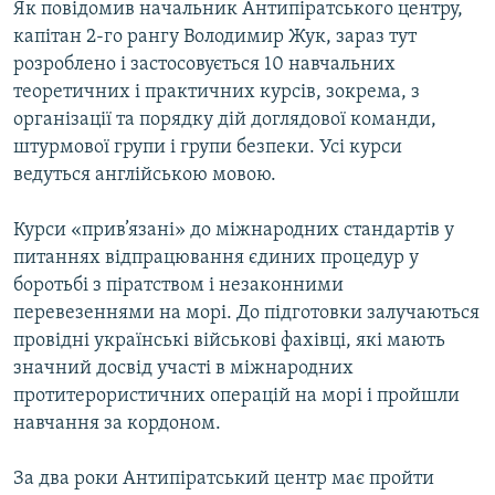
а
р
Як повідомив начальник Антипіратського центру,
д
е
капітан 2-го рангу Володимир Жук, зараз тут
д
розроблено і застосовується 10 навчальних
теоретичних і практичних курсів, зокрема, з
організації та порядку дій доглядової команди,
штурмової групи і групи безпеки. Усі курси
ведуться англійською мовою.
Курси «прив’язані» до міжнародних стандартів у
питаннях відпрацювання єдиних процедур у
боротьбі з піратством і незаконними
перевезеннями на морі. До підготовки залучаються
провідні українські військові фахівці, які мають
значний досвід участі в міжнародних
протитерористичних операцій на морі і пройшли
навчання за кордоном.
За два роки Антипіратський центр має пройти