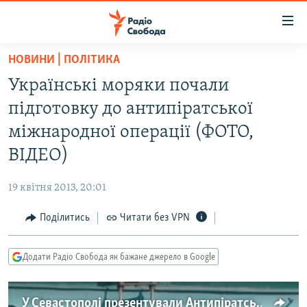
Доступність
посилання
Перейти
НОВИНИ | ПОЛІТИКА
до
РАДІО СВОБОДА – 70 РОКІВ
Українські моряки почали
основного
ВСЕ ЗА ДОБУ
матеріалу
підготовку до антипіратської
СТАТТІ
Перейти
міжнародної операції (ФОТО,
до
ВІЙНА
ПОЛІТИКА
ВІДЕО)
основної
РОСІЙСЬКА «ФІЛЬТРАЦІЯ»
ЕКОНОМІКА
навігації
19 квітня 2013, 20:01
Перейти
ДОНБАС.РЕАЛІЇ
СУСПІЛЬСТВО
до
Поділитись
Читати без VPN
КРИМ.РЕАЛІЇ
КУЛЬТУРА
пошуку
ТИ ЯК?
СПОРТ
Додати Радіо Свобода як бажане джерело в Google
СХЕМИ
УКРАЇНА
КИТАЙ.ВИКЛИКИ
СВІТ
У Севастополі презентували Антипіратський центр українського флоту