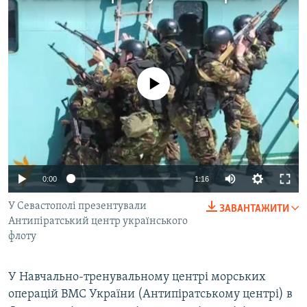
МУЛЬТИМЕДІА
ФОТО
СПЕЦПРОЄКТИ
No media source currently available
ПОДКАСТИ
КРИМ РЕАЛІЇ
РУС
УКР
0:00
1:16
КТАТ
У Севастополі презентували
ЗАВАНТАЖИТИ
Антипіратський центр українського
ДОЛУЧАЙСЯ!
флоту
У Навчально-тренувальному центрі морських
операцій ВМС України (Антипіратському центрі) в