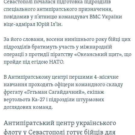
Севастополі почалася підготовка підрозділів
Усі сайти RFE/RL
спеціального антипіратського призначення,
повідомив у п’ятницю командувач ВМС України
віце-адмірал Юрій Іл’їн.
За його словами, восени нинішнього року бійці цих
підрозділів братимуть участь у міжнародній
операції з протидії піратству «Океанський щит», що
пройде під егідою НАТО.
В Антипіратському центрі першими 4-місячне
навчання проходять офіцери командного складу
фрегату «Гетьман Сагайдачний», екіпаж
вертольота Ка-27 і підрозділи штурмових
доглядових команд.
Антипіратський центр українського
флоту у Севастополі готує бійців для