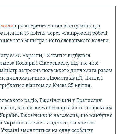
омили
про «перенесення» візиту міністра
атислави 16 квітня через «напружені робочі
аїнського міністра і його словацького колеги.
йту МЗС України, 18 квітня відбулася
змова Кожари і Сікорського, під час якої
міністр запросив польського дипломата разом
ми дипломатичних відомств Данії, Литви і
риїхати з візитом до Києва 25 квітня.
льського радіо, Бжезінський у Братиславі
одини, віч-на-віч» обговорював із Сікорським
Україні. Бжезінський наголосив, що майбутнє
ї України залежить від того, чи «число
 в Україні зменшиться на одну особливу