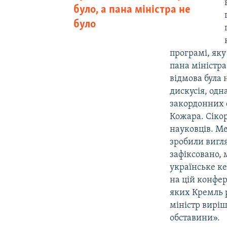
було, а пана міністра не
було
програмі, яку
пана міністра
відмова була 
дискусія, одн
закордонних 
Кожара. Сікор
науковців. Ме
зробили вигля
зафіксовано,
українське ке
на цій конфер
яких Кремль 
міністр вирі
обставини».