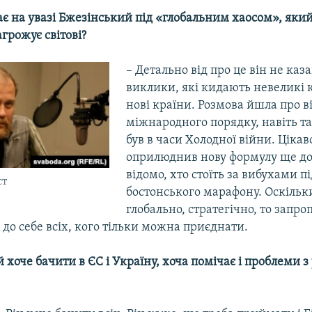
є на увазі Бжезінський під «глобальним хаосом», який
агрожує світові?
– Детально від про це він не казав
виклики, які кидають невеликі 
нові країни. Розмова йшла про в
міжнародного порядку, навіть та
був в часи Холодної війни. Цікав
оприлюднив нову формулу ще до 
відомо, хто стоїть за вибухами пі
ст
бостонського марафону. Оскільк
глобально, стратегічно, то запро
 до себе всіх, кого тільки можна приєднати.
 хоче бачити в ЄС і Україну, хоча помічає і проблеми 