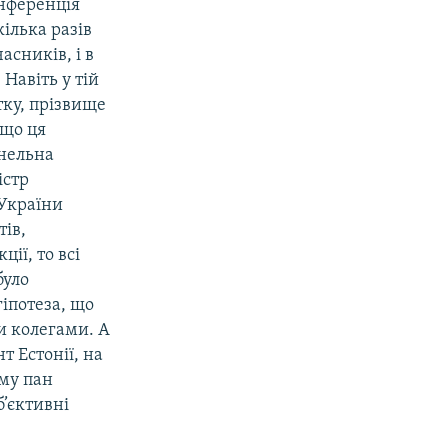
онференція
кілька разів
сників, і в
Навіть у тій
тку, прізвище
 що ця
анельна
істр
 України
тів,
ії, то всі
було
іпотеза, що
и колегами. А
т Естонії, на
ому пан
’єктивні