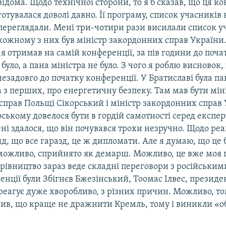
відома. Щодо технічної сторони, то я б сказав, що ця к
готувалася доволі давно. Її програму, список учасників 
переглядали. Мені три-чотири рази висилали список уча
кожному з них був міністр закордонних справ України. 
 я отримав на самій конференції, за пів години до поча
 було, а пана міністра не було. З чого я роблю висновок,
незадовго до початку конференції. У Братиславі була п
а з перших, про енергетичну безпеку. Там мав бути мін
справ Польщі Сікорський і міністр закордонних справ
ському довелося бути в гордій самотності серед експер
ні здалося, що він почувався трохи незручно. Щодо реакц
д, що все гаразд, це ж дипломати. Але я думаю, що це 
 можливо, сприйнято як демарш. Можливо, це вже моя г
рівництво зараз веде складні переговори з російським
енції були Збігнєв Бжезінський, Тоомас Ілвес, президен
реагує дуже хворобливо, з різних причин. Можливо, т
шив, що краще не дражнити Кремль, тому і виникли «об