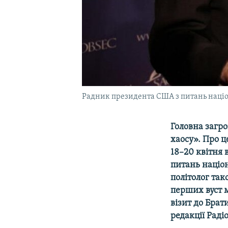
Радник президента США з питань націон
Головна загро
хаосу». Про ц
18–20 квітня 
питань націо
політолог так
перших вуст 
візит до Брат
редакції Раді