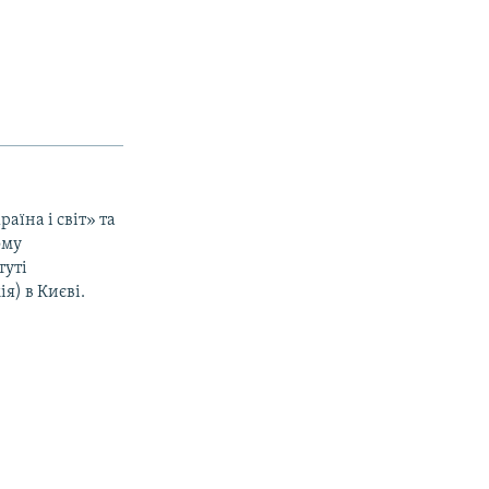
раїна і світ» та
ому
туті
я) в Києві.