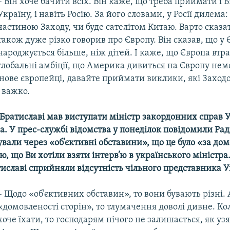
– Він хоче бачити всіх. Він каже, що треба приймати і Бі
Україну, і навіть Росію. За його словами, у Росії дилема:
частиною Заходу, чи буде сателітом Китаю. Варто сказа
також дуже різко говорив про Європу. Він сказав, що у 
народжується більше, ніж дітей. І каже, що Європа втр
глобальні амбіції, що Америка дивиться на Європу немо
нове європейці, давайте приймати виклики, які Заходов
 важко.
 Братиславі мав виступати міністр закордонних справ 
. У прес-службі відомства у понеділок повідомили Рад
ували через «об’єктивні обставини», що це було «за до
аю, що Ви хотіли взяти інтерв’ю в українського міністр
иславі сприйняли відсутність чільного представника 
– Щодо «об’єктивних обставин», то вони бувають різні.
«домовленості сторін», то тлумачення доволі дивне. Кол
хоче їхати, то господарям нічого не залишається, як узя