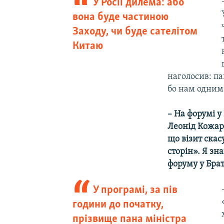
У Росії дилема: або
вона буде частиною
Заходу, чи буде сателітом
Китаю
наголосив: па
бо нам одним
– На форумі у
Леонід Кожара
що візит скас
сторін». Я зн
форуму у Брат
У програмі, за пів
години до початку,
прізвище пана міністра