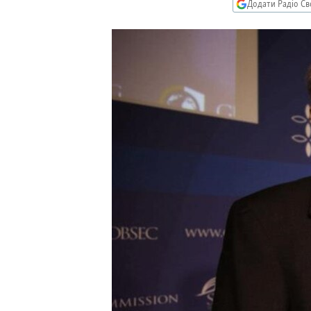
МУЛЬТИМЕДІА
Додати Радіо Св
ФОТО
СПЕЦПРОЄКТИ
ПОДКАСТИ