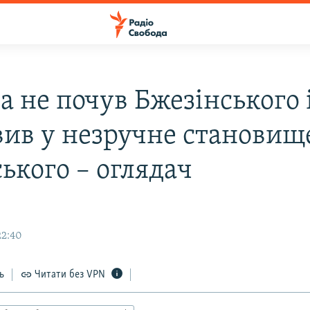
а не почув Бжезінського 
вив у незручне становищ
ького – оглядач
22:40
ь
Читати без VPN