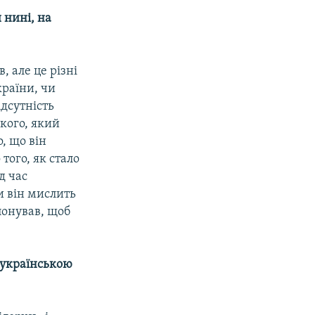
 нині, на
, але це різні
країни, чи
ідсутність
кого, який
о, що він
того, як стало
д час
и він мислить
понував, щоб
з українською