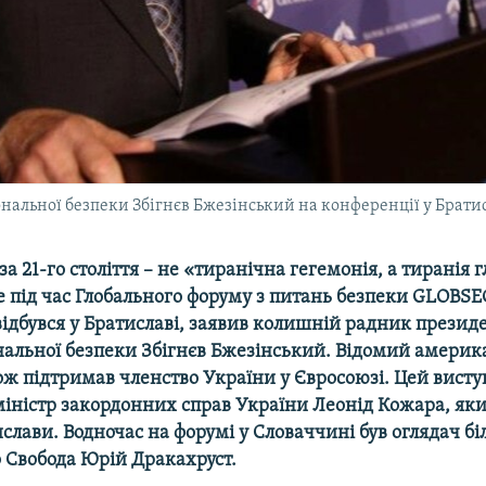
альної безпеки Збігнєв Бжезінський на конференції у Брати
за 21-го століття – не «тиранічна гегемонія, а тиранія 
е під час Глобального форуму з питань безпеки GLOBSE
відбувся у Братиславі, заявив колишній радник презид
нальної безпеки Збігнєв Бжезінський. Відомий амери
ож підтримав членство України у Євросоюзі. Цей виступ
міністр закордонних справ України Леонід Кожара, як
ислави. Водночас на форумі у Словаччині був оглядач бі
о Свобода Юрій Дракахруст.