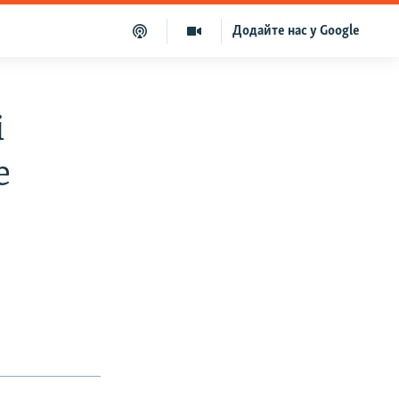
Додайте нас у Google
і
е