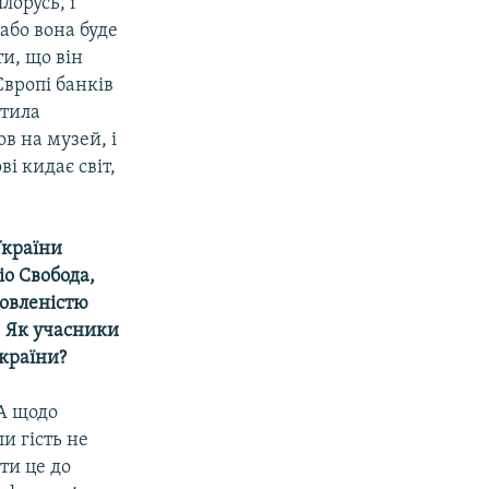
лорусь, і
 або вона буде
ти, що він
Європі банків
атила
в на музей, і
і кидає світ,
України
іо Свобода,
мовленістю
а. Як учасники
України?
 А щодо
и гість не
ти це до