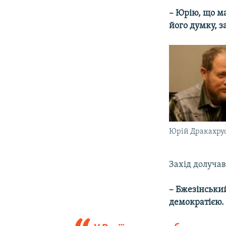
– Юрію, що ма
його думку, з
Юрій Дракахру
Захід долучав
– Бжезінський
демократією.