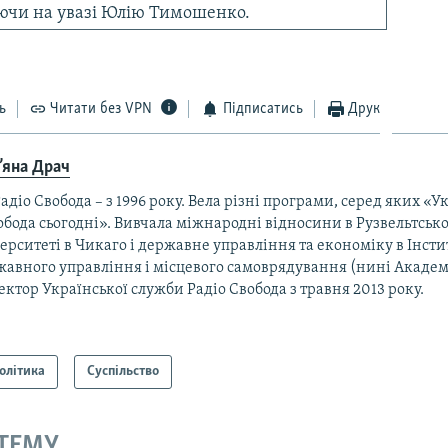
ючи на увазі Юлію Тимошенко.
ь
Читати без VPN
Підписатись
Друк
’яна Драч
адіо Свобода – з 1996 року. Вела різні програми, серед яких «Ук
бода сьогодні». Вивчала міжнародні відносини в Рузвельтськ
ерситеті в Чикаго і державне управління та економіку в Інсти
авного управління і місцевого самоврядування (нині Академі
ктор Української служби Радіо Свобода з травня 2013 року.
олітика
Суспільство
 ТЕМУ