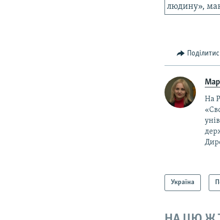
людину», ма
Поділитис
Мар
На Р
«Сво
унів
держ
Дире
Україна
П
НА ЦЮ Ж