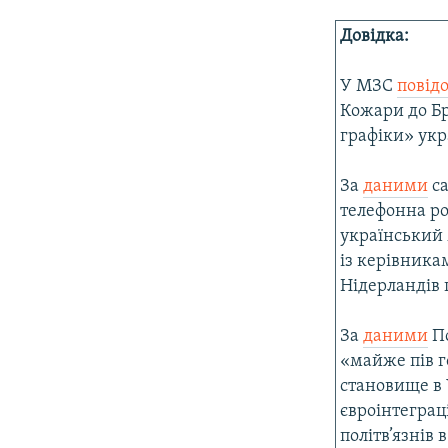
Довідка:
У МЗС
повід
Кожари до Бр
графіки» укр
За
даними
са
телефонна ро
український 
із керівника
Нідерландів п
За
даними
По
«майже пів г
становище в 
євроінтеграці
політв’язнів