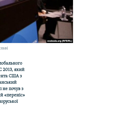
славі
глобального
C 2013, який
ента США з
канський
 не почув з
ий «переніс»
лоруської