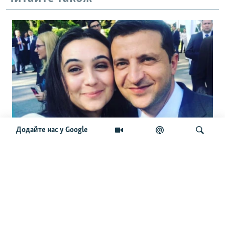
Додайте нас у Google
«Усі їхні пости проплачені». Мендель
заявила, що влада підкуповувала
експертів і тг-канали. Чи справді це
Шукати
так