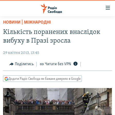
Доступність
посилання
Перейти
НОВИНИ | МІЖНАРОДНІ
до
РАДІО СВОБОДА – 70 РОКІВ
Кількість поранених внаслідок
основного
ВСЕ ЗА ДОБУ
матеріалу
вибуху в Празі зросла
СТАТТІ
Перейти
до
29 квітня 2013, 13:45
ВІЙНА
ПОЛІТИКА
основної
РОСІЙСЬКА «ФІЛЬТРАЦІЯ»
Поділитись
Читати без VPN
ЕКОНОМІКА
навігації
Перейти
ДОНБАС.РЕАЛІЇ
СУСПІЛЬСТВО
до
Додати Радіо Свобода як бажане джерело в Google
КРИМ.РЕАЛІЇ
КУЛЬТУРА
пошуку
ТИ ЯК?
СПОРТ
СХЕМИ
УКРАЇНА
КИТАЙ.ВИКЛИКИ
СВІТ