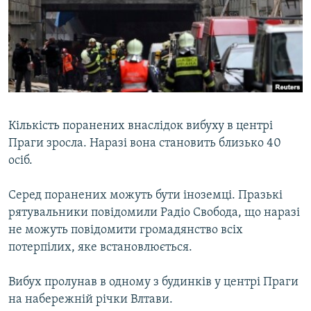
МУЛЬТИМЕДІА
ФОТО
СПЕЦПРОЄКТИ
ПОДКАСТИ
КРИМ РЕАЛІЇ
Кількість поранених внаслідок вибуху в центрі
РУС
Праги зросла. Наразі вона становить близько 40
осіб.
УКР
КТАТ
Серед поранених можуть бути іноземці. Празькі
рятувальники повідомили Радіо Свобода, що наразі
не можуть повідомити громадянство всіх
ДОЛУЧАЙСЯ!
потерпілих, яке встановлюється.
Вибух пролунав в одному з будинків у центрі Праги
на набережній річки Влтави.