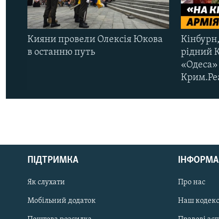
Кияни провели Олексія Юкова
Кінбурн,
в останню путь
рідний 
«Одеса» 
Крим.Ре
КРИМ РЕАЛІЇ
РУС
ПІДТРИМКА
ІНФОРМА
УКР
КТАТ
Як слухати
Про нас
Мобільний додаток
Наш кодек
ДОЛУЧАЙСЯ!