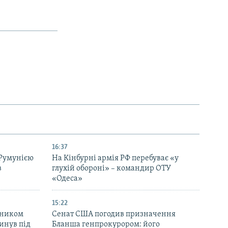
16:37
 Румунією
На Кінбурні армія РФ перебуває «у
в
глухій обороні» – командир ОТУ
«Одеса»
15:22
вником
Сенат США погодив призначення
инув під
Бланша генпрокурором: його