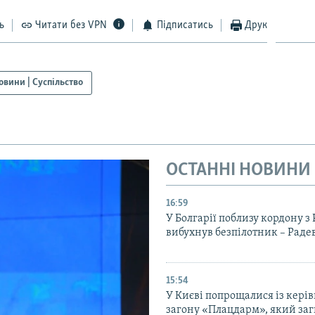
ь
Читати без VPN
Підписатись
Друк
овини | Суспільство
ОСТАННІ НОВИНИ
16:59
У Болгарії поблизу кордону з
вибухнув безпілотник – Раде
15:54
У Києві попрощалися із кері
загону «Плацдарм», який заг