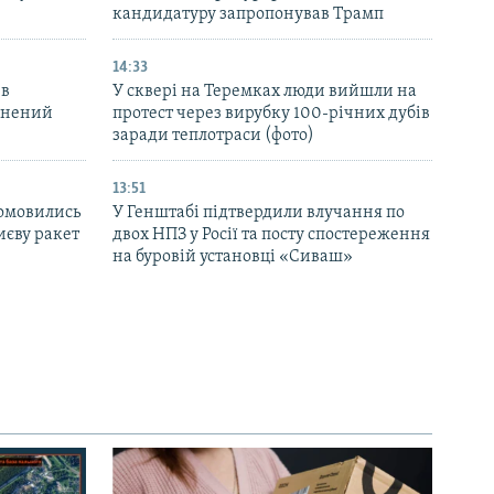
кандидатуру запропонував Трамп
14:33
 в
У сквері на Теремках люди вийшли на
ранений
протест через вирубку 100-річних дубів
заради теплотраси (фото)
13:51
домовились
У Генштабі підтвердили влучання по
иєву ракет
двох НПЗ у Росії та посту спостереження
на буровій установці «Сиваш»