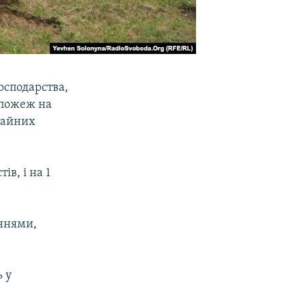
осподарства,
я пожеж на
чайних
ів, і на 1
аннями,
ь у