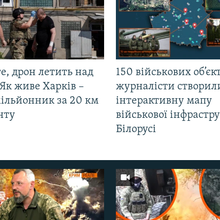
е, дрон летить над
150 військових об’єкт
Як живе Харків –
журналісти створил
мільйонник за 20 км
інтерактивну мапу
нту
військової інфрастр
Білорусі