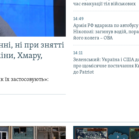
час евакуації тіл військових
14:49
Армія РФ вдарила по автобусу
Нікополі: загинув водій, по
його колега – ОВА
ні, ні при знятті
14:11
міни, Хмару,
Зеленський: Україна і США 
про щомісячне постачання К
до Patriot
к їх застосовують»: