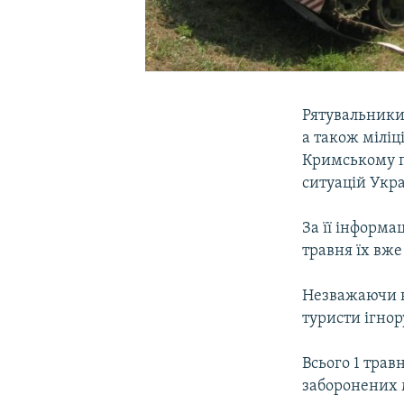
Рятувальники,
а також міліц
Кримському п
ситуацій Укра
За її інформац
травня їх вже
Незважаючи н
туристи ігно
Всього 1 трав
заборонених 