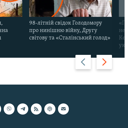
,
98-літній свідок Голодомору
«По
чна
про нинішню війну, Другу
неп
м
світову та «Сталінський голод»
Кер
укр
Назад
Вперед