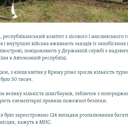
 республіканський комітет з лісового і мисливського г
ія і внутрішні війська вживають заходів із запобіганн
івострові, повідомляють у Державній службі з надзви
їни в Автономній республіці.
ією, з кінця квітня у Криму різко зросла кількість турист
 було 50 тисяч.
а велику кількість шлагбаумів, табличок з попередж
рують елементарні правила пожежної безпеки.
ня було зареєстровано 124 випадки розпалювання багат
місцях, кажуть в МНС.