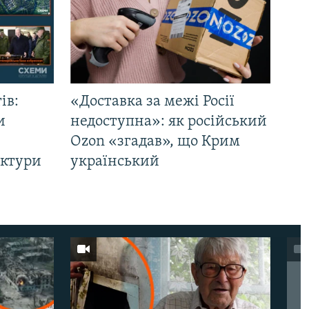
ів:
«Доставка за межі Росії
и
недоступна»: як російський
Ozon «згадав», що Крим
уктури
український