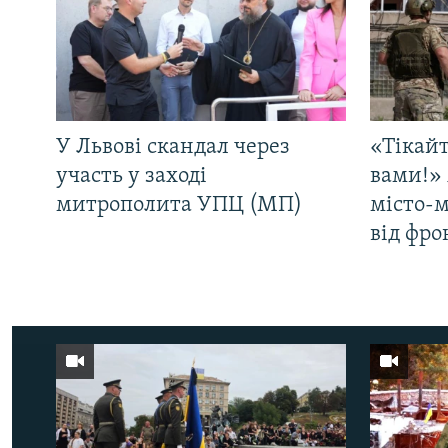
У Львові скандал через
«Тікайт
участь у заході
вами!» 
митрополита УПЦ (МП)
місто-
від фро