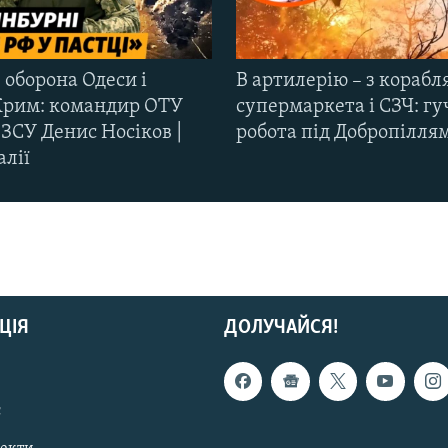
 оборона Одеси і
В артилерію – з корабля
Крим: командир ОТУ
супермаркета і СЗЧ: гу
ЗСУ Денис Носіков |
робота під Добропілля
алії
ЦІЯ
ДОЛУЧАЙСЯ!
с