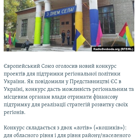
МУЛЬТИМЕДІА
ФОТО
СПЕЦПРОЄКТИ
ПОДКАСТИ
КРИМ РЕАЛІЇ
РУС
Європейський Союз оголосив новий конкурс
проектів для підтримки регіональної політики
УКР
України. Як повідомили у Представництві ЄС в
КТАТ
Україні, конкурс дасть можливість регіональним та
місцевим органам влади отримати фінансову
ДОЛУЧАЙСЯ!
підтримку для реалізації стратегій розвитку своїх
регіонів.
Конкурс складається з двох «лотів» («кошиків»):
для обласного рівня і для рівня району/населеного