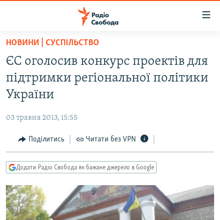
Доступність
посилання
Перейти
НОВИНИ | СУСПІЛЬСТВО
до
РАДІО СВОБОДА – 70 РОКІВ
ЄС оголосив конкурс проектів для
основного
ВСЕ ЗА ДОБУ
матеріалу
підтримки регіональної політики
СТАТТІ
Перейти
України
до
ВІЙНА
ПОЛІТИКА
основної
03 травня 2013, 15:55
РОСІЙСЬКА «ФІЛЬТРАЦІЯ»
ЕКОНОМІКА
навігації
Перейти
Поділитись
Читати без VPN
ДОНБАС.РЕАЛІЇ
СУСПІЛЬСТВО
до
КРИМ.РЕАЛІЇ
КУЛЬТУРА
пошуку
Додати Радіо Свобода як бажане джерело в Google
ТИ ЯК?
СПОРТ
СХЕМИ
УКРАЇНА
КИТАЙ.ВИКЛИКИ
СВІТ