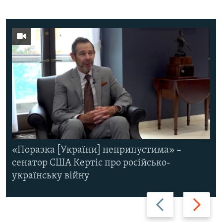
«Поразка [України] неприпустима» –
сенатор США Кертіс про російсько-
українську війну
Назад
Вперед