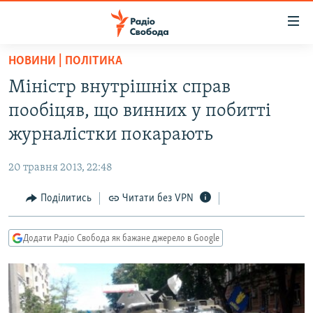
Доступність
посилання
Перейти
НОВИНИ | ПОЛІТИКА
до
РАДІО СВОБОДА – 70 РОКІВ
Міністр внутрішніх справ
основного
ВСЕ ЗА ДОБУ
матеріалу
пообіцяв, що винних у побитті
СТАТТІ
Перейти
журналістки покарають
до
ВІЙНА
ПОЛІТИКА
основної
20 травня 2013, 22:48
РОСІЙСЬКА «ФІЛЬТРАЦІЯ»
ЕКОНОМІКА
навігації
Перейти
Поділитись
Читати без VPN
ДОНБАС.РЕАЛІЇ
СУСПІЛЬСТВО
до
КРИМ.РЕАЛІЇ
КУЛЬТУРА
пошуку
Додати Радіо Свобода як бажане джерело в Google
ТИ ЯК?
СПОРТ
СХЕМИ
УКРАЇНА
КИТАЙ.ВИКЛИКИ
СВІТ