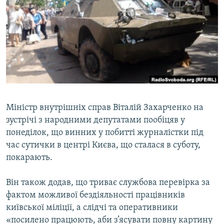
МУЛЬТИМЕДІА
ФОТО
СПЕЦПРОЄКТИ
ПОДКАСТИ
КРИМ РЕАЛІЇ
РУС
Міністр внутрішніх справ Віталій Захарченко на
зустрічі з народними депутатами пообіцяв у
УКР
понеділок, що винних у побитті журналістки під
КТАТ
час сутички в центрі Києва, що сталася в суботу,
покарають.
ДОЛУЧАЙСЯ!
Він також додав, що триває службова перевірка за
фактом можливої бездіяльності працівників
київської міліції, а слідчі та оперативники
«посилено працюють, аби з’ясувати повну картину