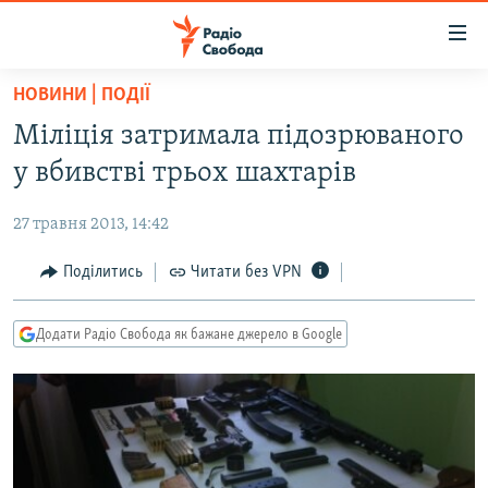
Доступність
посилання
Перейти
НОВИНИ | ПОДІЇ
до
РАДІО СВОБОДА – 70 РОКІВ
Міліція затримала підозрюваного
основного
ВСЕ ЗА ДОБУ
матеріалу
у вбивстві трьох шахтарів
СТАТТІ
Перейти
до
27 травня 2013, 14:42
ВІЙНА
ПОЛІТИКА
основної
РОСІЙСЬКА «ФІЛЬТРАЦІЯ»
Поділитись
Читати без VPN
ЕКОНОМІКА
навігації
Перейти
ДОНБАС.РЕАЛІЇ
СУСПІЛЬСТВО
до
Додати Радіо Свобода як бажане джерело в Google
КРИМ.РЕАЛІЇ
КУЛЬТУРА
пошуку
ТИ ЯК?
СПОРТ
СХЕМИ
УКРАЇНА
КИТАЙ.ВИКЛИКИ
СВІТ