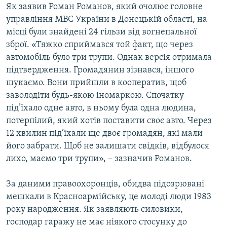
Як заявив Роман Романов, який очолює головне
управління МВС України в Донецькій області, на
місці були знайдені 24 гільзи від вогнепальної
зброї. «Тяжко сприймався той факт, що через
автомобіль було три трупи. Однак версія отримала
підтвердження. Громадянин зізнався, іншого
шукаємо. Вони прийшли в кооператив, щоб
заволодіти будь-якою іномаркою. Спочатку
під’їхало одне авто, в ньому була одна людина,
потерпілий, який хотів поставити своє авто. Через
12 хвилин під’їхали ще двоє громадян, які мали
його забрати. Щоб не залишати свідків, відбулося
лихо, маємо три трупи», – зазначив Романов.
За даними правоохоронців, обидва підозрювані
мешкали в Красноармійську, це молоді люди 1983
року народження. Як заявляють силовики,
господар гаражу не має ніякого стосунку до