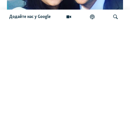
Додайте нас у Google
«Усі їхні пости проплачені». Мендель
заявила, що влада підкуповувала
експертів і тг-канали. Чи справді це
Шукати
так
ОСТАННІ НОВИНИ
18:33
У СБУ заявили про ураження кораблів берегової
охорони ФСБ в окупованій Керчі й НПЗ в Ярославлі
17:45
У Німеччині заарештували громадянина України за