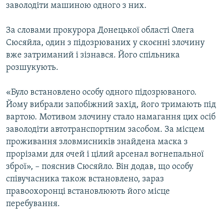
заволодіти машиною одного з них.
Усі сайти RFE/RL
За словами прокурора Донецької області Олега
Сюсяйла, один з підозрюваних у скоєнні злочину
вже затриманий і зізнався. Його спільника
розшукують.
«Було встановлено особу одного підозрюваного.
Йому вибрали запобіжний захід, його тримають під
вартою. Мотивом злочину стало намагання цих осіб
заволодіти автотранспортним засобом. За місцем
проживання зловмисників знайдена маска з
прорізами для очей і цілий арсенал вогнепальної
зброї», – пояснив Сюсяйло. Він додав, що особу
співучасника також встановлено, зараз
правоохоронці встановлюють його місце
перебування.