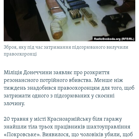
МУЛЬТИМЕДІА
ФОТО
СПЕЦПРОЄКТИ
ПОДКАСТИ
Зброя, яку під час затримання підозрюваного вилучили
правоохоронці
КРИМ РЕАЛІЇ
РУС
Міліція Донеччини заявляє про розкриття
УКР
резонансного потрійного вбивства. Менше ніж
КТАТ
тиждень знадобився правоохоронцям для того, щоб
затримати одного з підозрюваних у скоєнні
ДОЛУЧАЙСЯ!
злочину.
20 травня у місті Красноармійську біля гаражу
знайшли тіла трьох працівників шахтоуправління
«Покровське». Виявилося, що чоловіків убили, щоб