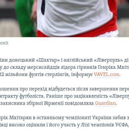
енії
їни донецький «Шахтар» і англійський «Ліверпуль» д
 до складу мерсисайдців лідера гірників Генріка Мхі
22 мільйони фунтів стерлінгів, інформує
VAVEL.com
.
лошення про перехід відбудеться після завершення пер
нтракту футболіста. Раніше про зацікавленість «Ліверп
взахисника збірної Вірменії повідомляла
Guardian
.
нрік Мхітарян в останньому чемпіонаті України забив 
івці високо оцінили і його участь у Лізі чемпіонів УЄФА