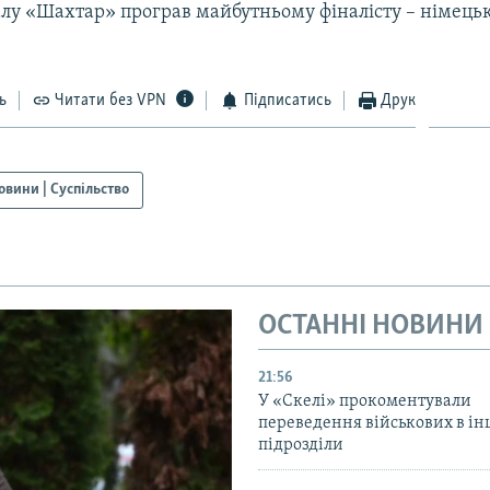
налу «Шахтар» програв майбутньому фіналісту – німецьк
ь
Читати без VPN
Підписатись
Друк
овини | Суспільство
ОСТАННІ НОВИНИ
21:56
У «Скелі» прокоментували
переведення військових в ін
підрозділи