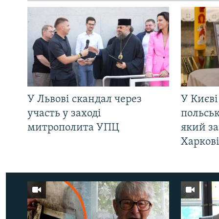
У Львові скандал через
У Києві
участь у заході
польсь
митрополита УПЦ
який за
Харков