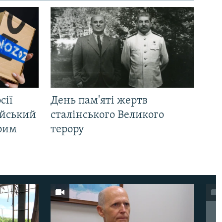
сії
День пам'яті жертв
ійський
сталінського Великого
Крим
терору