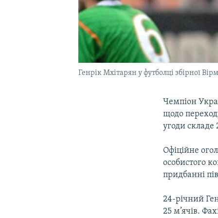
Генрік Мхітарян у футболці збірної Вірм
Чемпіон Укра
щодо переходу
угоди складе 
Офіційне ого
особистого ко
придбанні пі
24-річний Ге
25 м’ячів. Фах