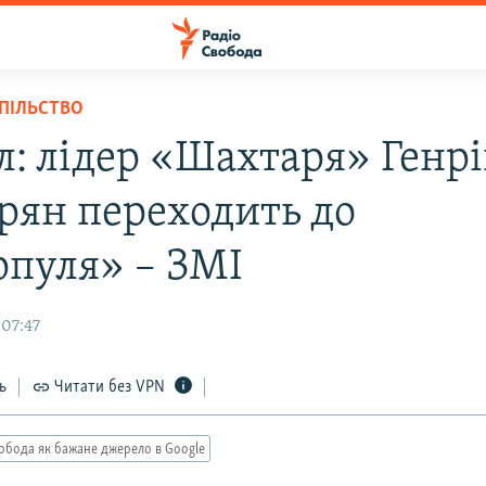
СПІЛЬСТВО
л: лідер «Шахтаря» Генрі
рян переходить до
рпуля» – ЗМІ
 07:47
ь
Читати без VPN
обода як бажане джерело в Google