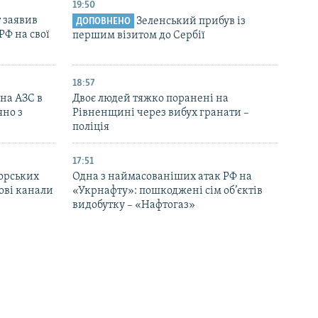
19:50
 заявив
Зеленський прибув із
ДОПОВНЕНО
РФ на свої
першим візитом до Сербії
18:57
 на АЗС в
Двоє людей тяжко поранені на
яно з
Рівненщині через вибух гранати –
поліція
17:51
морських
Одна з наймасованіших атак РФ на
ові канали
«Укрнафту»: пошкоджені сім об’єктів
видобутку – «Нафтогаз»