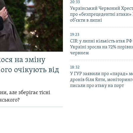
20:33
Український Червоний Хрест
про «безпрецедентні атаки» 
об’єкти в липні
19:23
CIR: у липні кількість атак РФ
Україні зросла на 72% порівн
червнем
мося на зміну
18:32
ого очікують від
У ГУР заявили про «парад» 
дронів біля Ялти, моніторинг
писали про атаку на порт
и, але зберігає тісні
нського?