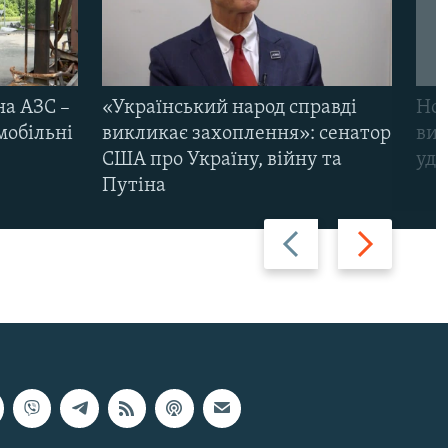
на АЗС –
«Український народ справді
Нов
мобільні
викликає захоплення»: сенатор
виж
США про Україну, війну та
уда
Путіна
Назад
Вперед