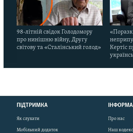
98-літній свідок Голодомору
«Поразк
про нинішню війну, Другу
неприпу
світову та «Сталінський голод»
Кертіс п
українс
КРИМ РЕАЛІЇ
РУС
ПІДТРИМКА
ІНФОРМА
УКР
КТАТ
Як слухати
Про нас
Мобільний додаток
Наш кодек
ДОЛУЧАЙСЯ!