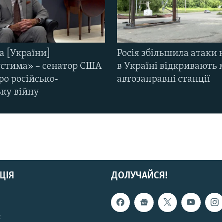
а [України]
Росія збільшила атаки 
стима» – сенатор США
в Україні відкривають 
ро російсько-
автозаправні станції
ьку війну
ЦІЯ
ДОЛУЧАЙСЯ!
с