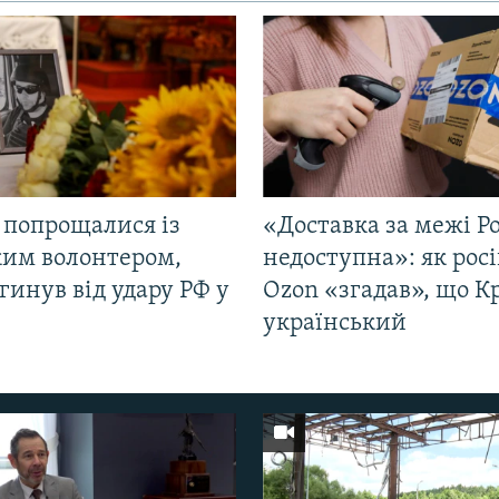
 попрощалися із
«Доставка за межі Ро
ким волонтером,
недоступна»: як рос
гинув від удару РФ у
Ozon «згадав», що 
і
український