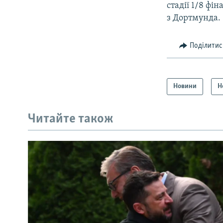
стадії 1/8 фі
з Дортмунда.
Поділитис
Новини
Н
Читайте також