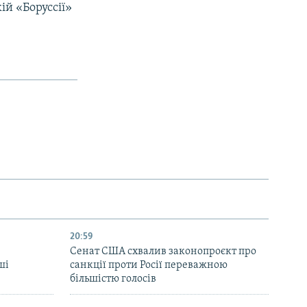
ій «Боруссії»
20:59
Cенат США схвалив законопроєкт про
ші
санкції проти Росії переважною
більшістю голосів