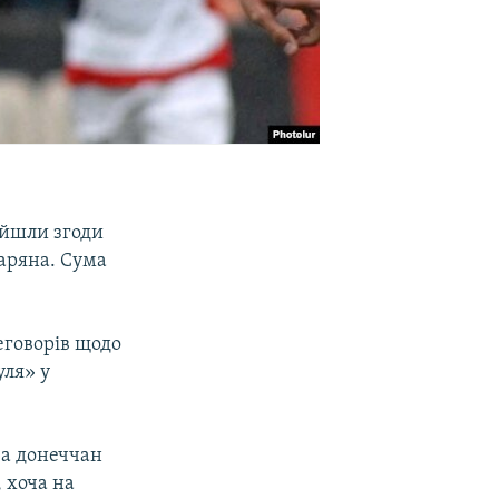
ійшли згоди
таряна. Сума
еговорів щодо
уля» у
за донеччан
, хоча на