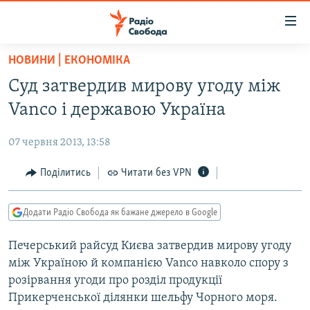
Доступність
посилання
Перейти
НОВИНИ | ЕКОНОМІКА
до
РАДІО СВОБОДА – 70 РОКІВ
Суд затвердив мирову угоду між
основного
ВСЕ ЗА ДОБУ
матеріалу
Vanco і державою Україна
СТАТТІ
Перейти
до
07 червня 2013, 13:58
ВІЙНА
ПОЛІТИКА
основної
РОСІЙСЬКА «ФІЛЬТРАЦІЯ»
Поділитись
Читати без VPN
ЕКОНОМІКА
навігації
Перейти
ДОНБАС.РЕАЛІЇ
СУСПІЛЬСТВО
до
Додати Радіо Свобода як бажане джерело в Google
КРИМ.РЕАЛІЇ
КУЛЬТУРА
пошуку
Печерський райсуд Києва затвердив мирову угоду
ТИ ЯК?
СПОРТ
між Україною й компанією Vanco навколо спору з
СХЕМИ
УКРАЇНА
розірвання угоди про розділ продукції
Прикерченської ділянки шельфу Чорного моря.
КИТАЙ.ВИКЛИКИ
СВІТ