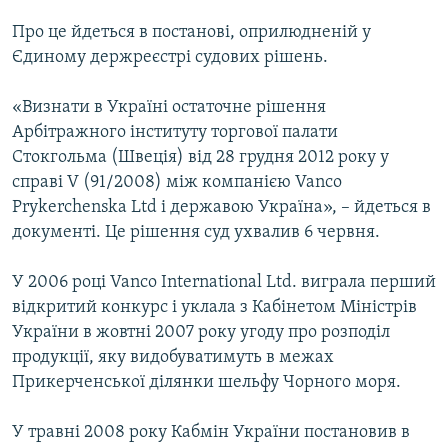
МУЛЬТИМЕДІА
Про це йдеться в постанові, оприлюдненій у
ФОТО
Єдиному держреєстрі судових рішень.
СПЕЦПРОЄКТИ
«Визнати в Україні остаточне рішення
ПОДКАСТИ
Арбітражного інституту торгової палати
Стокгольма (Швеція) від 28 грудня 2012 року у
КРИМ РЕАЛІЇ
справі V (91/2008) між компанією Vanco
РУС
Prykerchenska Ltd і державою Україна», – йдеться в
документі. Це рішення суд ухвалив 6 червня.
УКР
КТАТ
У 2006 році Vanсo International Ltd. виграла перший
відкритий конкурс і уклала з Кабінетом Міністрів
України в жовтні 2007 року угоду про розподіл
ДОЛУЧАЙСЯ!
продукції, яку видобуватимуть в межах
Прикерченської ділянки шельфу Чорного моря.
У травні 2008 року Кабмін України постановив в