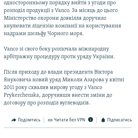
односторонньому порядку вийти з угоди про
Усі сайти RFE/RL
розподіл продукції з Vanco. За місяць до цього
Міністерство охорони довкілля доручило
анулювати ліцензію компанії на користування
надрами шельфу Чорного моря.
Vanco зі свого боку розпочала міжнародну
арбітражну процедуру проти уряду України.
Пiсля приходу до влади президента Вiктора
Януковича новий уряд Миколи Азарова у квiтнi
2011 року схвалив мирову угоду з Vanco
Prykerchenska, доручивши внести змiни до
договору про розподiл вуглеводнiв.
Поділитись
Читати без VPN
Підписатись