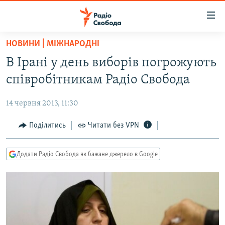
Доступність
посилання
Перейти
НОВИНИ | МІЖНАРОДНІ
до
РАДІО СВОБОДА – 70 РОКІВ
В Ірані у день виборів погрожують
основного
ВСЕ ЗА ДОБУ
матеріалу
співробітникам Радіо Свобода
СТАТТІ
Перейти
до
14 червня 2013, 11:30
ВІЙНА
ПОЛІТИКА
основної
РОСІЙСЬКА «ФІЛЬТРАЦІЯ»
Поділитись
Читати без VPN
ЕКОНОМІКА
навігації
Перейти
ДОНБАС.РЕАЛІЇ
СУСПІЛЬСТВО
до
Додати Радіо Свобода як бажане джерело в Google
КРИМ.РЕАЛІЇ
КУЛЬТУРА
пошуку
ТИ ЯК?
СПОРТ
СХЕМИ
УКРАЇНА
КИТАЙ.ВИКЛИКИ
СВІТ