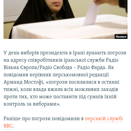
МУЛЬТИМЕДІА
ФОТО
СПЕЦПРОЄКТИ
ПОДКАСТИ
КРИМ РЕАЛІЇ
У день виборів президента в Ірані лунають погрози
РУС
на адресу співробітників іранської служби Радіо
Вільна Європа/Радіо Свобода – Радіо Фарда. Як
УКР
повідомив керівник перськомовної редакції
КТАТ
Арманд Мостофі, «погрози посилилися в останні
тижні, коли влада вжила всіх можливих заходів
проти тих, хто може поставити під сумнів їхній
ДОЛУЧАЙСЯ!
контроль за виборами».
Раніше про погрози повідомили в
перській службі
BBC
.