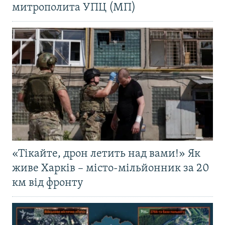
митрополита УПЦ (МП)
«Тікайте, дрон летить над вами!» Як
живе Харків – місто-мільйонник за 20
км від фронту