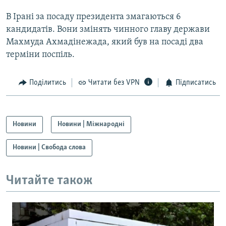
Усі сайти RFE/RL
В Ірані за посаду президента змагаються 6
кандидатів. Вони змінять чинного главу держави
Махмуда Ахмадінежада, який був на посаді два
терміни поспіль.
Поділитись
Читати без VPN
Підписатись
Новини
Новини | Міжнародні
Новини | Свобода слова
Читайте також