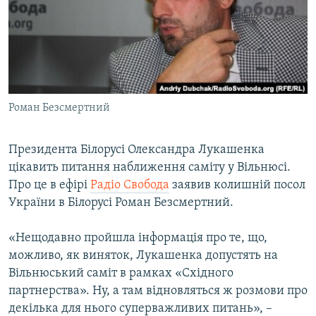
КИТАЙ.ВИКЛИКИ
МУЛЬТИМЕДІА
ФОТО
СПЕЦПРОЄКТИ
Роман Безсмертний
ПОДКАСТИ
Президента Білорусі Олександра Лукашенка
КРИМ РЕАЛІЇ
цікавить питання наближення саміту у Вільнюсі.
РУС
Про це в ефірі
Радіо Свобода
заявив колишній посол
УКР
України в Білорусі Роман Безсмертний.
КТАТ
«Нещодавно пройшла інформація про те, що,
можливо, як виняток, Лукашенка допустять на
ДОЛУЧАЙСЯ!
Вільнюський саміт в рамках «Східного
партнерства». Ну, а там відновляться ж розмови про
декілька для нього суперважливих питань», –