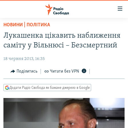
Доступність
посилання
Перейти
НОВИНИ | ПОЛІТИКА
до
РАДІО СВОБОДА – 70 РОКІВ
Лукашенка цікавить наближення
основного
ВСЕ ЗА ДОБУ
матеріалу
саміту у Вільнюсі – Безсмертний
СТАТТІ
Перейти
до
18 червня 2013, 16:35
ВІЙНА
ПОЛІТИКА
основної
РОСІЙСЬКА «ФІЛЬТРАЦІЯ»
Поділитись
Читати без VPN
ЕКОНОМІКА
навігації
Перейти
ДОНБАС.РЕАЛІЇ
СУСПІЛЬСТВО
до
Додати Радіо Свобода як бажане джерело в Google
КРИМ.РЕАЛІЇ
КУЛЬТУРА
пошуку
ТИ ЯК?
СПОРТ
СХЕМИ
УКРАЇНА
ПРИАЗОВ’Я
СВІТ