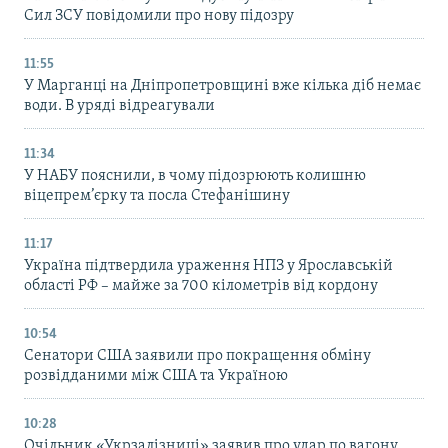
Сил ЗСУ повідомили про нову підозру
11:55
У Марганці на Дніпропетровщині вже кілька діб немає
води. В уряді відреагували
11:34
У НАБУ пояснили, в чому підозрюють колишню
віцепрем’єрку та посла Стефанішину
11:17
Україна підтвердила ураження НПЗ у Ярославській
області РФ – майже за 700 кілометрів від кордону
10:54
Сенатори США заявили про покращення обміну
розвідданими між США та Україною
10:28
Очільник «Укрзалізниці» заявив про удар по вагону