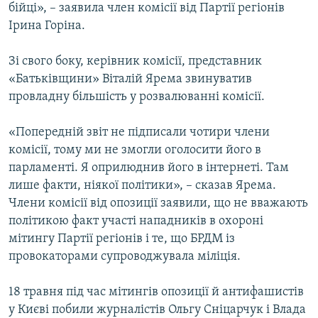
бійці», – заявила член комісії від Партії регіонів
Усі сайти RFE/RL
Ірина Горіна.
Зі свого боку, керівник комісії, представник
«Батьківщини» Віталій Ярема звинуватив
провладну більшість у розвалюванні комісії.
«Попередній звіт не підписали чотири члени
комісії, тому ми не змогли оголосити його в
парламенті. Я оприлюднив його в інтернеті. Там
лише факти, ніякої політики», – сказав Ярема.
Члени комісії від опозиції заявили, що не вважають
політикою факт участі нападників в охороні
мітингу Партії регіонів і те, що БРДМ із
провокаторами супроводжувала міліція.
18 травня під час мітингів опозиції й антифашистів
у Києві побили журналістів Ольгу Сніцарчук і Влада