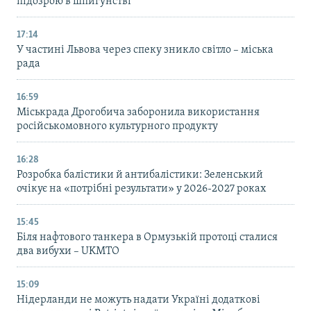
підозрою в шпигунстві
17:14
У частині Львова через спеку зникло світло – міська
рада
16:59
Міськрада Дрогобича заборонила використання
російськомовного культурного продукту
16:28
Розробка балістики й антибалістики: Зеленський
очікує на «потрібні результати» у 2026-2027 роках
15:45
Біля нафтового танкера в Ормузькій протоці сталися
два вибухи – UKMTO
15:09
Нідерланди не можуть надати Україні додаткові