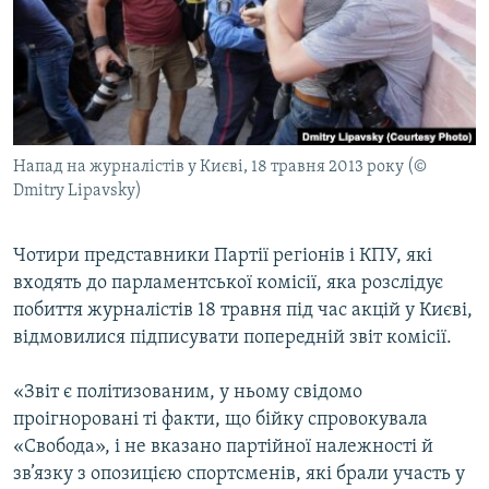
МУЛЬТИМЕДІА
ФОТО
СПЕЦПРОЄКТИ
ПОДКАСТИ
Напад на журналістів у Києві, 18 травня 2013 року (©
Dmitry Lipavsky)
КРИМ РЕАЛІЇ
РУС
Чотири представники Партії регіонів і КПУ, які
УКР
входять до парламентської комісії, яка розслідує
КТАТ
побиття журналістів 18 травня під час акцій у Києві,
відмовилися підписувати попередній звіт комісії.
ДОЛУЧАЙСЯ!
«Звіт є політизованим, у ньому свідомо
проігноровані ті факти, що бійку спровокувала
«Свобода», і не вказано партійної належності й
зв’язку з опозицією спортсменів, які брали участь у