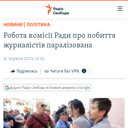
Доступність
посилання
Перейти
НОВИНИ | ПОЛІТИКА
до
РАДІО СВОБОДА – 70 РОКІВ
Робота комісії Ради про побиття
основного
ВСЕ ЗА ДОБУ
матеріалу
журналістів паралізована
СТАТТІ
Перейти
до
21 червня 2013, 13:32
ВІЙНА
ПОЛІТИКА
основної
РОСІЙСЬКА «ФІЛЬТРАЦІЯ»
Поділитись
Читати без VPN
ЕКОНОМІКА
навігації
Перейти
ДОНБАС.РЕАЛІЇ
СУСПІЛЬСТВО
до
Додати Радіо Свобода як бажане джерело в Google
КРИМ.РЕАЛІЇ
КУЛЬТУРА
пошуку
ТИ ЯК?
СПОРТ
СХЕМИ
УКРАЇНА
КИТАЙ.ВИКЛИКИ
СВІТ