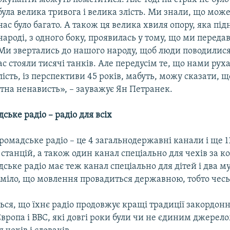
була велика тривога і велика злість. Ми знали, що може
нас було багато. А також ця велика хвиля опору, яка під
народі, з одного боку, проявилась у тому, що ми передав
Ми звертались до нашого народу, щоб люди поводилися
с стояли тисячі танків. Але передусім те, що нами руха
ість, із перспективи 45 років, мабуть, можу сказати, щ
тна ненависть», – зауважує Ян Петранек.
ське радіо – радіо для всіх
ромадське радіо – це 4 загальнодержавні канали і ще 1
станцій, а також один канал спеціально для чехів за к
ське радіо має теж канал спеціально для дітей і два м
уміло, що мовлення провадиться державною, тобто чес
ся, що їхнє радіо продовжує кращі традиції закордонн
Європа і ВВС, які довгі роки були чи не єдиним джерел