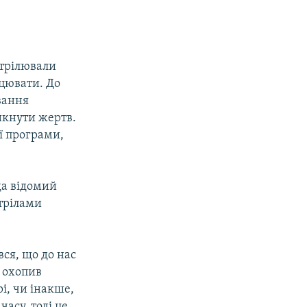
зстрілювали
ацювати. До
вання
икнути жертв.
ої програми,
ода відомий
стрілами
вся, що до нас
м охопив
рі, чи інакше,
часу, тоді це