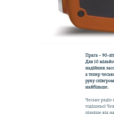
Прага – 90-лі
Для 10 мільйо
надійних засо
а тепер чеськ
руку співгром
найбільше.
Чеське радіо
тодішньої Чех
пізніше від н