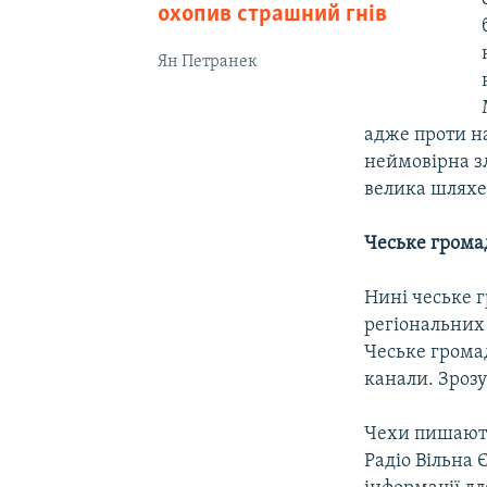
охопив страшний гнів
Ян Петранек
адже проти на
неймовірна зл
велика шляхе
Чеське громад
Нині чеське г
регіональних 
Чеське громад
канали. Зроз
Чехи пишають
Радіо Вільна 