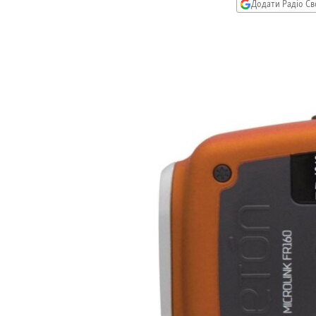
МУЛЬТИМЕДІА
Додати Радіо Св
ФОТО
СПЕЦПРОЄКТИ
ПОДКАСТИ