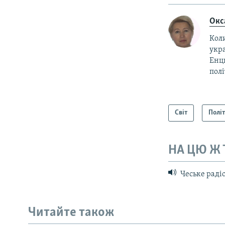
Окс
Коли
укра
Енц
пол
Світ
Полі
НА ЦЮ Ж
Чеське радіо
КРИМ РЕАЛІЇ
РУС
Читайте також
УКР