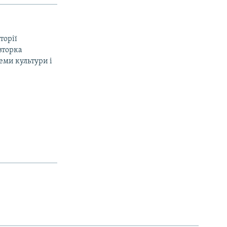
торії
вторка
еми культури і