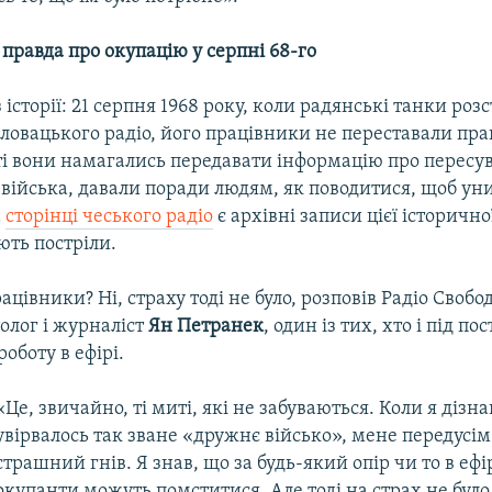
правда про окупацію у серпні 68-го
з історії: 21 серпня 1968 року, коли радянські танки ро
ловацького радіо, його працівники не переставали пр
ті вони намагались передавати інформацію про пересу
 війська, давали поради людям, як поводитися, щоб ун
а
сторінці чеського радіо
є архівні записи цієї історичн
ють постріли.
ацівники? Ні, страху тоді не було, розповів Радіо Своб
олог і журналіст
Ян Петранек
, один із тих, хто і під по
оботу в ефірі.
«Це, звичайно, ті миті, які не забуваються. Коли я дізна
увірвалось так зване «дружнє військо», мене передусі
страшний гнів. Я знав, що за будь-який опір чи то в ефі
окупанти можуть помститися. Але тоді на страх не було 