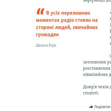
інформації для
В усіх переломних
моментах радіо стояло на
стороні людей, звичайних
громадян
Даніел Раус
затоплених р
розставлених 
півмільйона д
Довір’я чехів 
столітті.
Поділитис