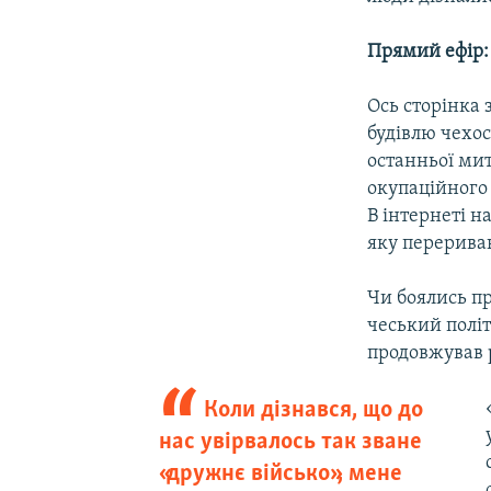
Прямий ефір: 
Ось сторінка 
будівлю чехос
останньої ми
окупаційного
В інтернеті н
яку перерива
Чи боялись пр
чеський політ
продовжував р
Коли дізнався, що до
нас увірвалось так зване
«дружнє військо», мене