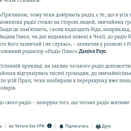
 чехів і словаків.
«Причиною, чому чехи довіряють радіо, є те, що в усі
моментах радіо стояло на стороні людей, звичайних г
Люди це пам’ятають, і коли надходить біда, наприклад
Вацлав Гавел, чи дні недавньої повені в Чехії, до радіо бі
хто його зазвичай і не слухає», – зазначив у розмові з 
головний редактор «Радіо Плюс»
Даніел Раус
.
Останній приклад: на заклик чеського радіо допомогт
айонах відгукнулись тисячі громадян, до звичайнісінь
по усій Празі, чехи назбирали в перерахунку вже пон
оларів.
до свого радіо – запорука того, що чеське радіо житиме 
ь
Читати без VPN
Підписатись
Друк