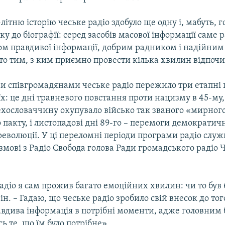
-літню історію чеське радіо здобуло ще одну і, мабуть, 
у до біографії: серед засобів масової інформації саме р
ом правдивої інформації, добрим радником і надійним
осто тим, з ким приємно провести кілька хвилин відпочи
ми співгромадянами чеське радіо пережило три етапні по
їх: це дні травневого повстання проти нацизму в 45-му
Чехословаччину окупувало військо так званого «мирног
пакту, і листопадові дні 89-го – перемоги демократич
революції. У ці переломні періоди програми радіо слу
змові з Радіо Свобода голова Ради громадського радіо 
.
адіо я сам прожив багато емоційних хвилин: чи то був 
він. – Гадаю, що чеське радіо зробило свій внесок до тог
вдива інформація в потрібні моменти, адже головним 
ь те, що їм було потрібне».