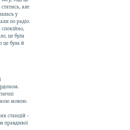
 статись, але
нялась у
али по радіо.
 спокійно,
ло, це була
о це була й
1
ордоном.
узичні
ькою мовою.
их станцій –
ом правдивої