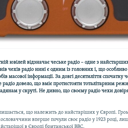
тній ювілей відзначає чеське радіо – одне з найстарших
нів чехів радіо нині є одним із головних і, що особлив
бів масової інформації. За довгі десятиліття спочатку 
е радіо довело, що вміє протистояти тоталітарним реж
адянам у скруті. Не дивно, що своєму радіо чехи дові
 пишається, що належить до найстаріших у Європі. Гр
ословаччини вперше почули своє радіо у 1923 році, лиш
айстарішої в Європі британської ВВС.