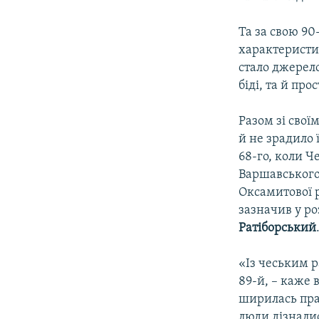
Та за свою 90
характеристик
стало джерел
біді, та й пр
Разом зі свої
й не зрадило 
68-го, коли 
Варшавського 
Оксамитової 
зазначив у ро
Ратіборський
«Із чеським р
89-й, – каже 
ширилась пра
люди дізналис