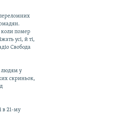
х переломних
ромадян.
, коли помер
жать усі, й ті,
Радіо Свобода
и людям у
ких скриньок,
ад
і в 21-му