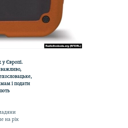
 у Європі.
о важливо,
чехословацьке,
имам і подати
ряють
омадяни
е на рік