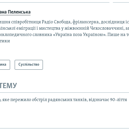
ана Пеленська
шня співробітниця Радіо Свобода, фрілансерка, дослідниця іс
їнської еміграції і мистецтва у міжвоєнній Чехословаччині, а
иклопедичного словника «Україна поза Україною». Пише на т
ітики
тика
Суспільство
 ТЕМУ
, яке пережило обстріл радянських танків, відзначає 90-ліття