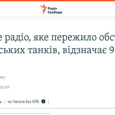
 радіо, яке пережило обс
ьких танків, відзначає 9
ька
 18:09
ь
Читати без VPN