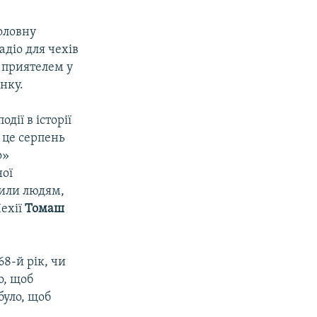
головну
адіо для чехів
 приятелем у
нку.
дії в історії
, це серпень
о»
ної
жили людям,
Чехії
Томаш
68-й рік, чи
о, щоб
було, щоб