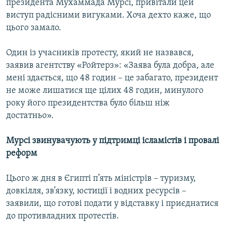
президента Мухаммада Мурсі, привітали цей
виступ радісними вигуками. Хоча дехто каже, що
цього замало.
Один із учасників протесту, який не назвався,
заявив агентству «Ройтерз»: «Заява була добра, але
мені здається, що 48 годин – це забагато, президент
не може лишатися ще цілих 48 годин, минулого
року його президентства було більш ніж
достатньо».
Мурсі звинувачують у підтримці ісламістів і провалі
реформ
Цього ж дня в Єгипті п’ять міністрів – туризму,
довкілля, зв’язку, юстиції і водних ресурсів –
заявили, що готові подати у відставку і приєднатися
до противладних протестів.