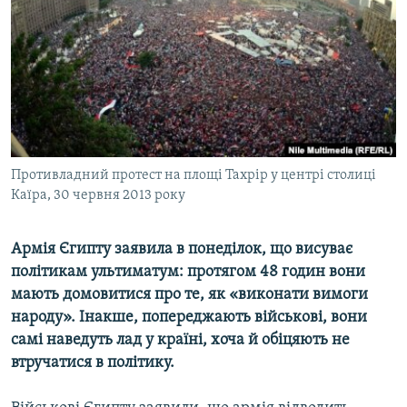
МУЛЬТИМЕДІА
ФОТО
СПЕЦПРОЄКТИ
ПОДКАСТИ
КРИМ РЕАЛІЇ
Противладний протест на площі Тахрір у центрі столиці
РУС
Каїра, 30 червня 2013 року
УКР
Армія Єгипту заявила в понеділок, що висуває
КТАТ
політикам ультиматум: протягом 48 годин вони
мають домовитися про те, як «виконати вимоги
ДОЛУЧАЙСЯ!
народу». Інакше, попереджають військові, вони
самі наведуть лад у країні, хоча й обіцяють не
втручатися в політику.