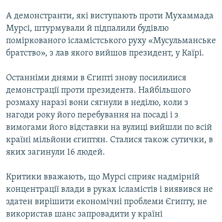
А демонстранти, які виступають проти Мухаммада
Мурсі, штурмували й підпалили будівлю
поміркованого ісламістського руху «Мусульманське
братство», з лав якого вийшов президент, у Каїрі.
Останніми днями в Єгипті знову посилилися
демонстрації проти президента. Найбільшого
розмаху наразі вони сягнули в неділю, коли з
нагоди року його перебування на посаді і з
вимогами його відставки на вулиці вийшли по всій
країні мільйони єгиптян. Сталися також сутички, в
яких загинули 16 людей.
Критики вважають, що Мурсі сприяє надмірній
концентрації влади в руках ісламістів і виявився не
здатен вирішити економічні проблеми Єгипту, не
використав шанс запровадити у країні