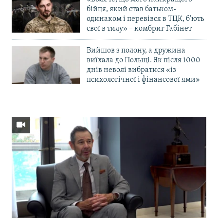
бійця, який став батьком-
одинаком і перевівся в ТЦК, б’ють
свої в тилу» – комбриг Габінет
Вийшов з полону, а дружина
виїхала до Польщі. Як після 1000
днів неволі вибратися «із
психологічної і фінансової ями»