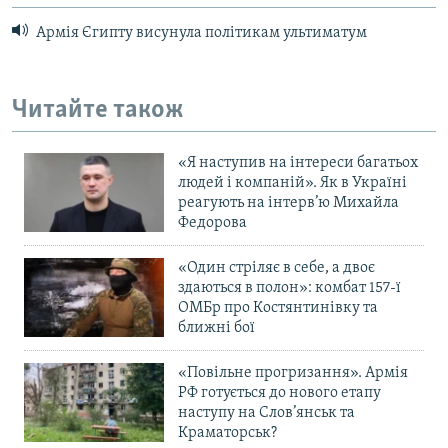
Армія Єгипту висунула політикам ультиматум
Читайте також
«Я наступив на інтереси багатьох
людей і компаній». Як в Україні
реагують на інтерв’ю Михайла
Федорова
«Один стріляє в себе, а двоє
здаються в полон»: комбат 157-ї
ОМБр про Костянтинівку та
ближні бої
«Повільне прогризання». Армія
РФ готується до нового етапу
наступу на Слов’янськ та
Краматорськ?