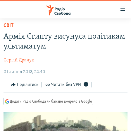
Доступність
посилання
Перейти
СВІТ
до
РАДІО СВОБОДА – 70 РОКІВ
Армія Єгипту висунула політикам
основного
ВСЕ ЗА ДОБУ
матеріалу
ультиматум
СТАТТІ
Перейти
до
Сергій Драчук
ВІЙНА
ПОЛІТИКА
основної
01 липня 2013, 22:40
РОСІЙСЬКА «ФІЛЬТРАЦІЯ»
ЕКОНОМІКА
навігації
Перейти
ДОНБАС.РЕАЛІЇ
СУСПІЛЬСТВО
Поділитись
Читати без VPN
до
КРИМ.РЕАЛІЇ
КУЛЬТУРА
пошуку
Додати Радіо Свобода як бажане джерело в Google
ТИ ЯК?
СПОРТ
СХЕМИ
УКРАЇНА
КИТАЙ.ВИКЛИКИ
СВІТ