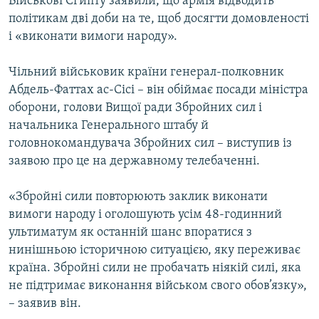
Військові Єгипту заявили, що армія відводить
Усі сайти RFE/RL
політикам дві доби на те, щоб досягти домовленості
і «виконати вимоги народу».
Чільний військовик країни генерал-полковник
Абдель-Фаттах ас-Сісі – він обіймає посади міністра
оборони, голови Вищої ради Збройних сил і
начальника Генерального штабу й
головнокомандувача Збройних сил – виступив із
заявою про це на державному телебаченні.
«Збройні сили повторюють заклик виконати
вимоги народу і оголошують усім 48-годинний
ультиматум як останній шанс впоратися з
нинішньою історичною ситуацією, яку переживає
країна. Збройні сили не пробачать ніякій силі, яка
не підтримає виконання військом свого обов’язку»,
– заявив він.