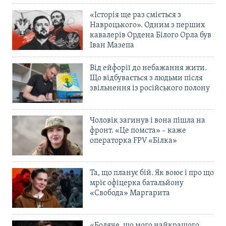
«Історія ще раз сміється з
Навроцького». Одним з перших
кавалерів Ордена Білого Орла був
Іван Мазепа
Від ейфорії до небажання жити.
Що відбувається з людьми після
звільнення із російського полону
Чоловік загинув і вона пішла на
фронт. «Це помста» – каже
операторка FPV «Білка»
Та, що планує бій. Як воює і про що
мріє офіцерка батальйону
«Свобода» Маргарита
«Боляче, що мого найкращого