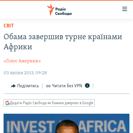
Доступність
посилання
Перейти
СВІТ
до
РАДІО СВОБОДА – 70 РОКІВ
Обама завершив турне країнами
основного
ВСЕ ЗА ДОБУ
матеріалу
Африки
СТАТТІ
Перейти
до
«Голос Америки»
ВІЙНА
ПОЛІТИКА
основної
03 липня 2013, 09:28
РОСІЙСЬКА «ФІЛЬТРАЦІЯ»
ЕКОНОМІКА
навігації
Перейти
ДОНБАС.РЕАЛІЇ
СУСПІЛЬСТВО
Поділитись
Читати без VPN
до
КРИМ.РЕАЛІЇ
КУЛЬТУРА
пошуку
Додати Радіо Свобода як бажане джерело в Google
ТИ ЯК?
СПОРТ
СХЕМИ
УКРАЇНА
ПРИАЗОВ’Я
СВІТ