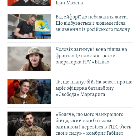
Іван Мазепа
Від ейфорії до небажання жити.
Що відбувається з людьми після
звільнення із російського полону
Чоловік загинув і вона пішла на
фронт. «Це помста» – каже
операторка FPV «Білка»
Та, що планує бій. Як воює і про що
мріє офіцерка батальйону
«Свобода» Маргарита
«Боляче, що мого найкращого
бійця, який став батьком-
одинаком і перевівся в ТЦК, б’ють
свої в тилу» – комбриг Габінет