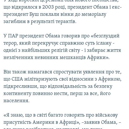
У ході короткої церемонії біля нового посольства,
що відкрилося в 2003 році, президент Обама і екс-
президент Буш поклали вінки до меморіалу
загиблим в результаті терактів.
У ПАР президент Обама говорив про «безглуздий
терор, який перекручує справжню суть ісламу -
однієї з найбільших релігій світу - і забирає життя
незліченних невинних мешканців Африки».
Він також намагався спростувати уявлення про те,
що США мілітаризують свої відносини з Африкою,
підкресливши, що відповідальність за безпеку
континенту повинно нести, перш за все, його
населення.
«Я знаю, що в світі багато говорять про військову
присутність Америки в Африці», –заявив Обама, –