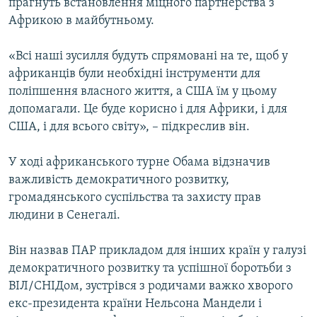
прагнуть встановлення міцного партнерства з
Африкою в майбутньому.
«Всі наші зусилля будуть спрямовані на те, щоб у
африканців були необхідні інструменти для
поліпшення власного життя, а США їм у цьому
допомагали. Це буде корисно і для Африки, і для
США, і для всього світу», – підкреслив він.
У ході африканського турне Обама відзначив
важливість демократичного розвитку,
громадянського суспільства та захисту прав
людини в Сенегалі.
Він назвав ПАР прикладом для інших країн у галузі
демократичного розвитку та успішної боротьби з
ВІЛ/СНІДом, зустрівся з родичами важко хворого
екс-президента країни Нельсона Мандели і