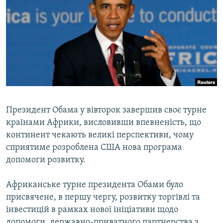
КИТАЙ.ВИКЛИКИ
МУЛЬТИМЕДІА
ФОТО
СПЕЦПРОЄКТИ
ПОДКАСТИ
КРИМ РЕАЛІЇ
Президент Обама у вівторок завершив своє турне
РУС
країнами Африки, висловивши впевненість, що
континент чекають великі перспективи, чому
УКР
сприятиме розроблена США нова програма
КТАТ
допомоги розвитку.
ДОЛУЧАЙСЯ!
Африканське турне президента Обами було
присвячене, в першу чергу, розвитку торгівлі та
інвестицій в рамках нової ініціативи щодо
допомоги, державно-приватного партнерства з