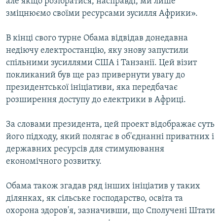
але якщо розібратися, насправді, ми лише
зміцнюємо своїми ресурсами зусилля Африки».
В кінці свого турне Обама відвідав донедавна
недіючу електростанцію, яку знову запустили
спільними зусиллями США і Танзанії. Цей візит
покликаний був ще раз привернути увагу до
президентської ініціативи, яка передбачає
розширення доступу до електрики в Африці.
За словами президента, цей проект відображає суть
його підходу, який полягає в об'єднанні приватних і
державних ресурсів для стимулювання
економічного розвитку.
Обама також згадав ряд інших ініціатив у таких
ділянках, як сільське господарство, освіта та
охорона здоров'я, зазначивши, що Сполучені Штати