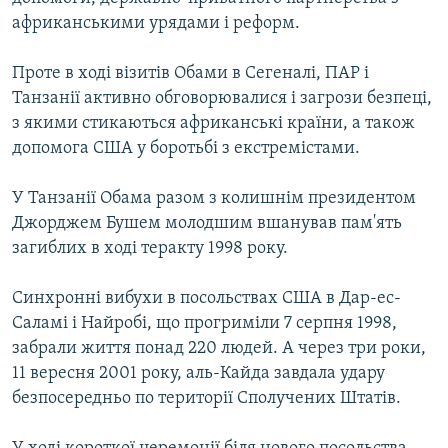
африканськими урядами і реформ.
Усі сайти RFE/RL
Проте в ході візитів Обами в Сегеналі, ПАР і
Танзанії активно обговорювалися і загрози безпеці,
з якими стикаються африканські країни, а також
допомога США у боротьбі з екстремістами.
У Танзанії Обама разом з колишнім президентом
Джорджем Бушем молодшим вшанував пам'ять
загиблих в ході теракту 1998 року.
Синхронні вибухи в посольствах США в Дар-ес-
Саламі і Найробі, що прогриміли 7 серпня 1998,
забрали життя понад 220 людей. А через три роки,
11 вересня 2001 року, аль-Кайда завдала удару
безпосередньо по території Сполучених Штатів.