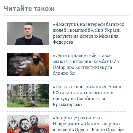
Читайте також
«Я наступив на інтереси багатьох
людей і компаній». Як в Україні
реагують на інтерв’ю Михайла
Федорова
«Один стріляє в себе, а двоє
здаються в полон»: комбат 157-ї
ОМБр про Костянтинівку та
ближні бої
«Повільне прогризання». Армія
РФ готується до нового етапу
наступу на Слов’янськ та
Краматорськ?
«Історія ще раз сміється з
Навроцького». Одним з перших
кавалерів Ордена Білого Орла був