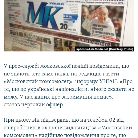
МУЛЬТИМЕДІА
ФОТО
СПЕЦПРОЄКТИ
ПОДКАСТИ
КРИМ РЕАЛІЇ
РУС
У прес-службі московської поліції повідомили, що
не знають, хто саме напав на редакцію газети
УКР
«Московский комсомолец», інформує УНІАН. «Про
КТАТ
те, що це українські націоналісти, нічого сказати не
можу. У нас даних про затримання немає», –
ДОЛУЧАЙСЯ!
сказав черговий офіцер.
При цьому він підтвердив, що на телефон 02 від
співробітників охорони видавництва «Московский
комсомолец» надійшло повідомлення про те, що