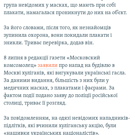
група невідомих у масках, що мають при собі
Усі сайти RFE/RL
плакати, намагалася проникнути до них на об’єкт.
За його словами, після того, як незнайомців
зупинила охорона, вони покидали плакати і
зникли. Триває перевірка, додав він.
8 липня в редакції газети «Московский
комсомолец»
заявили
про напад на будівлю в
Москві хуліганів, які вигукували українські гасла.
За даними видання, більшість з них були у
медичних масках, з плакатами і фаєрами. За
фактом події подано заяву до поліції російської
столиці, триває її розгляд.
За повідомленням, на одязі невідомих нападників-
підлітків, які вчинили хуліганську акцію, були
«нашивки українських націоналістів».