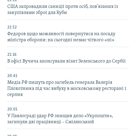
22:22
США запровадили санкції проти осіб, пов’язаних із
закупівлями зброї для Куби
21:52
Федоров щодо можливості повернутися на посаду
міністра оборони: на сьогодні немає чіткого «ні»
21:16
В офісі Вучича анонсували візит Зеленського до Сербії
20:41
Медіа РФ пишуть про загибель генерала Валерія
Плохотнюка під час вибуху в московському ресторані 1
серпня
20:01
У Павлограді удар РФ знищив депо «Укрпошти»,
загинули дві працівниці – Смілянський