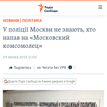
Доступність
посилання
Перейти
НОВИНИ | ПОЛІТИКА
до
РАДІО СВОБОДА – 70 РОКІВ
У поліції Москви не знають, хто
основного
ВСЕ ЗА ДОБУ
матеріалу
напав на «Московский
СТАТТІ
Перейти
комсомолец»
до
ВІЙНА
ПОЛІТИКА
основної
09 липня 2013, 11:00
РОСІЙСЬКА «ФІЛЬТРАЦІЯ»
ЕКОНОМІКА
навігації
Перейти
Поділитись
Читати без VPN
ДОНБАС.РЕАЛІЇ
СУСПІЛЬСТВО
до
КРИМ.РЕАЛІЇ
КУЛЬТУРА
пошуку
Додати Радіо Свобода як бажане джерело в Google
ТИ ЯК?
СПОРТ
СХЕМИ
УКРАЇНА
КИТАЙ.ВИКЛИКИ
СВІТ