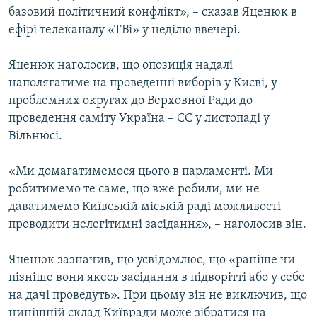
базовий політичний конфлікт», – сказав Яценюк в
Усі сайти RFE/RL
ефірі телеканалу «ТВi» у неділю ввечері.
Яценюк наголосив, що опозиція надалі
наполягатиме на проведенні виборів у Києві, у
проблемних округах до Верховної Ради до
проведення саміту Україна – ЄС у листопаді у
Вільнюсі.
«Ми домагатимемося цього в парламенті. Ми
робитимемо те саме, що вже робили, ми не
даватимемо Київській міській раді можливості
проводити нелегітимні засідання», – наголосив він.
Яценюк зазначив, що усвідомлює, що «раніше чи
пізніше вони якесь засідання в підворітті або у себе
на дачі проведуть». При цьому він не виключив, що
нинішній склад Київради може зібратися на