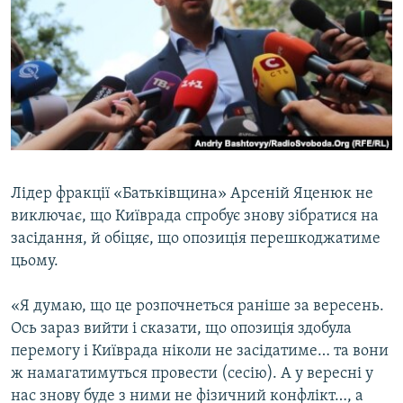
МУЛЬТИМЕДІА
ФОТО
СПЕЦПРОЄКТИ
ПОДКАСТИ
КРИМ РЕАЛІЇ
РУС
Лідер фракції «Батьківщина» Арсеній Яценюк не
виключає, що Київрада спробує знову зібратися на
УКР
засідання, й обіцяє, що опозиція перешкоджатиме
КТАТ
цьому.
ДОЛУЧАЙСЯ!
«Я думаю, що це розпочнеться раніше за вересень.
Ось зараз вийти і сказати, що опозиція здобула
перемогу і Київрада ніколи не засідатиме… та вони
ж намагатимуться провести (сесію). А у вересні у
нас знову буде з ними не фізичний конфлікт…, а