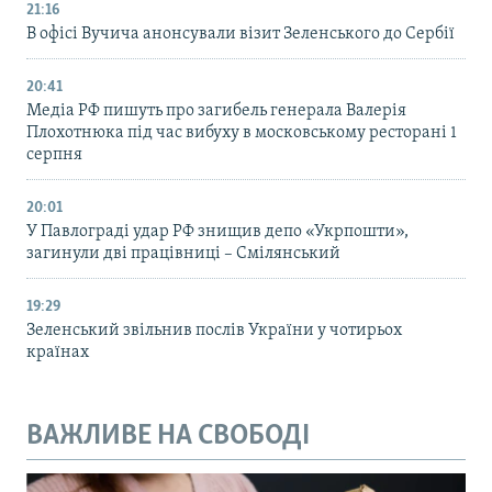
21:16
В офісі Вучича анонсували візит Зеленського до Сербії
20:41
Медіа РФ пишуть про загибель генерала Валерія
Плохотнюка під час вибуху в московському ресторані 1
серпня
20:01
У Павлограді удар РФ знищив депо «Укрпошти»,
загинули дві працівниці – Смілянський
19:29
Зеленський звільнив послів України у чотирьох
країнах
ВАЖЛИВЕ НА СВОБОДІ