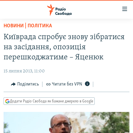
Доступність
посилання
Перейти
НОВИНИ | ПОЛІТИКА
до
РАДІО СВОБОДА – 70 РОКІВ
Київрада спробує знову зібратися
основного
ВСЕ ЗА ДОБУ
матеріалу
на засідання, опозиція
СТАТТІ
Перейти
перешкоджатиме – Яценюк
до
ВІЙНА
ПОЛІТИКА
основної
15 липня 2013, 11:00
РОСІЙСЬКА «ФІЛЬТРАЦІЯ»
ЕКОНОМІКА
навігації
Перейти
Поділитись
Читати без VPN
ДОНБАС.РЕАЛІЇ
СУСПІЛЬСТВО
до
КРИМ.РЕАЛІЇ
КУЛЬТУРА
пошуку
Додати Радіо Свобода як бажане джерело в Google
ТИ ЯК?
СПОРТ
СХЕМИ
УКРАЇНА
КИТАЙ.ВИКЛИКИ
СВІТ