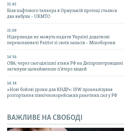
15:45
Біля нафтового танкера в Ормузькій протоці сталися
два вибухи – UKMTO
15:09
Нідерланди не можуть надати Україні додаткові
перехоплювачі Patriot зі своїх запасів – Міноборони
14:56
ОВА: через сьогоднішні атаки РФ на Дніпропетровщині
загинули щонайменше п’ятеро людей
14:34
«Нові бойові уроки для КНДР»: ISW проаналізував
розгортання північнокорейських ракетних сил у РФ
ВАЖЛИВЕ НА СВОБОДІ