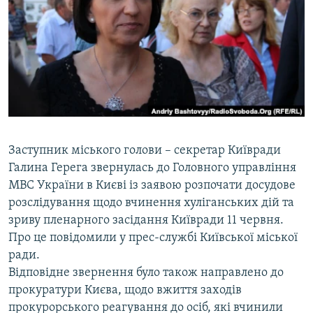
МУЛЬТИМЕДІА
ФОТО
СПЕЦПРОЄКТИ
ПОДКАСТИ
КРИМ РЕАЛІЇ
РУС
Заступник міського голови – секретар Київради
Галина Герега звернулась до Головного управління
УКР
МВС України в Києві із заявою розпочати досудове
КТАТ
розслідування щодо вчинення хуліганських дій та
зриву пленарного засідання Київради 11 червня.
ДОЛУЧАЙСЯ!
Про це повідомили у прес-службі Київської міської
ради.
Відповідне звернення було також направлено до
прокуратури Києва, щодо вжиття заходів
прокурорського реагування до осіб, які вчинили