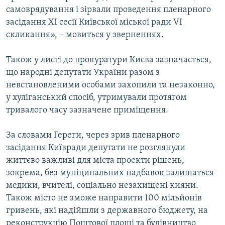
самоврядування і зірвали проведення пленарного
засідання ХI сесії Київської міської ради VI
скликання», – мовиться у зверненнях.
Також у листі до прокуратури Києва зазначається,
що народні депутати України разом з
невстановленими особами захопили та незаконно,
у хуліганський спосіб, утримували протягом
тривалого часу зазначене приміщення.
За словами Гереги, через зрив пленарного
засідання Київради депутати не розглянули
життєво важливі для міста проекти рішень,
зокрема, без муніципальних надбавок залишаться
медики, вчителі, соціально незахищені кияни.
Також місто не зможе направити 100 мільйонів
гривень, які надійшли з державного бюджету, на
реконструкцію Поштової площі та будівництво