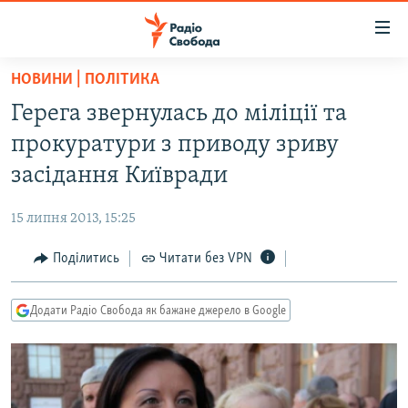
Доступність
посилання
Перейти
НОВИНИ | ПОЛІТИКА
до
РАДІО СВОБОДА – 70 РОКІВ
Герега звернулась до міліції та
основного
ВСЕ ЗА ДОБУ
матеріалу
прокуратури з приводу зриву
СТАТТІ
Перейти
засідання Київради
до
ВІЙНА
ПОЛІТИКА
основної
15 липня 2013, 15:25
РОСІЙСЬКА «ФІЛЬТРАЦІЯ»
ЕКОНОМІКА
навігації
Перейти
Поділитись
Читати без VPN
ДОНБАС.РЕАЛІЇ
СУСПІЛЬСТВО
до
КРИМ.РЕАЛІЇ
КУЛЬТУРА
пошуку
Додати Радіо Свобода як бажане джерело в Google
ТИ ЯК?
СПОРТ
СХЕМИ
УКРАЇНА
КИТАЙ.ВИКЛИКИ
СВІТ