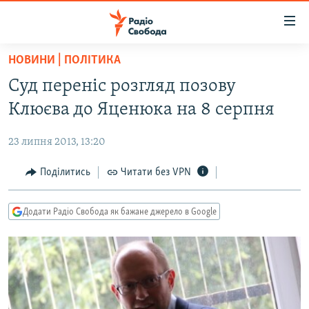
Доступність
посилання
Перейти
НОВИНИ | ПОЛІТИКА
до
РАДІО СВОБОДА – 70 РОКІВ
Суд переніс розгляд позову
основного
ВСЕ ЗА ДОБУ
матеріалу
Клюєва до Яценюка на 8 серпня
СТАТТІ
Перейти
до
23 липня 2013, 13:20
ВІЙНА
ПОЛІТИКА
основної
РОСІЙСЬКА «ФІЛЬТРАЦІЯ»
Поділитись
Читати без VPN
ЕКОНОМІКА
навігації
Перейти
ДОНБАС.РЕАЛІЇ
СУСПІЛЬСТВО
до
Додати Радіо Свобода як бажане джерело в Google
КРИМ.РЕАЛІЇ
КУЛЬТУРА
пошуку
ТИ ЯК?
СПОРТ
СХЕМИ
УКРАЇНА
КИТАЙ.ВИКЛИКИ
СВІТ