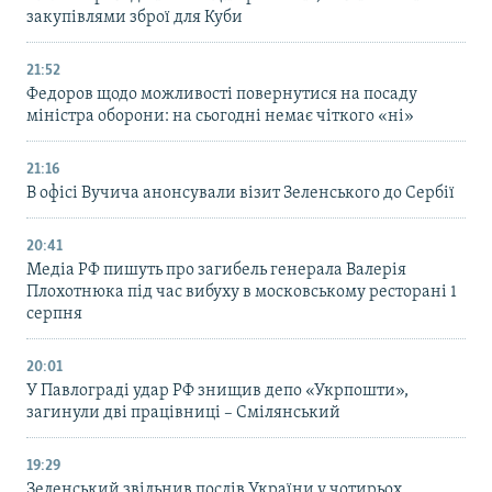
закупівлями зброї для Куби
21:52
Федоров щодо можливості повернутися на посаду
міністра оборони: на сьогодні немає чіткого «ні»
21:16
В офісі Вучича анонсували візит Зеленського до Сербії
20:41
Медіа РФ пишуть про загибель генерала Валерія
Плохотнюка під час вибуху в московському ресторані 1
серпня
20:01
У Павлограді удар РФ знищив депо «Укрпошти»,
загинули дві працівниці – Смілянський
19:29
Зеленський звільнив послів України у чотирьох