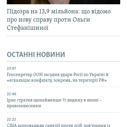
Підозра на 13,9 мільйона: що відомо
про нову справу проти Ольги
Стефанішиної
ОСТАННІ НОВИНИ
23:07
Генсекретар ООН засудив удари Росії по Україні й
«ескалацію конфлікту, зокрема, на території РФ»
22:46
Іран стратив щонайменше 71 людину в липні –
правозахисники
22:22
США запровадили санкції проти осіб, пов’язаних із