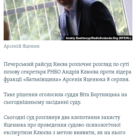
МУЛЬТИМЕДІА
ФОТО
СПЕЦПРОЄКТИ
ПОДКАСТИ
Арсеній Яценюк
КРИМ РЕАЛІЇ
РУС
Печерський райсуд Києва розпочне розгляд по суті
позову секретаря РНБО Андрія Клюєва проти лідера
УКР
фракції «Батьківщина» Арсенія Яценюка 8 серпня.
КТАТ
Таке рішення оголосила суддя Віта Бортницька на
ДОЛУЧАЙСЯ!
сьогоднішньому засіданні суду.
Сьогодні суд розглянув два клопотання захисту
Яценюка про проведення судово-психологічної
експертизи Клюєва з метою виявити, як на нього