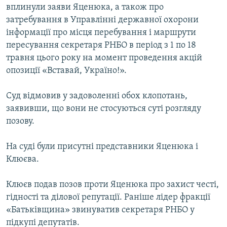
вплинули заяви Яценюка, а також про
Усі сайти RFE/RL
затребування в Управлінні державної охорони
інформації про місця перебування і маршрути
пересування секретаря РНБО в період з 1 по 18
травня цього року на момент проведення акцій
опозиції «Вставай, Україно!».
Суд відмовив у задоволенні обох клопотань,
заявивши, що вони не стосуються суті розгляду
позову.
На суді були присутні представники Яценюка і
Клюєва.
Клюєв подав позов проти Яценюка про захист честі,
гідності та ділової репутації. Раніше лідер фракції
«Батьківщина» звинуватив секретаря РНБО у
підкупі депутатів.