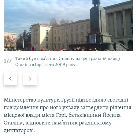
КИТАЙ.ВИКЛИКИ
МУЛЬТИМЕДІА
ФОТО
СПЕЦПРОЄКТИ
ПОДКАСТИ
Такий був пам’ятник Сталіну на центральній площі
1/7
Сталіна в Горі, фото 2009 року
КРИМ РЕАЛІЇ
РУС
Назад
Вперед
УКР
КТАТ
Міністерство культури Грузії підтвердило сьогодні
повідомлення про його ухвалу затвердити рішення
ДОЛУЧАЙСЯ!
місцевої влади міста Горі, батьківщини Йосипа
Сталіна, відновити пам’ятник радянському
диктаторові.