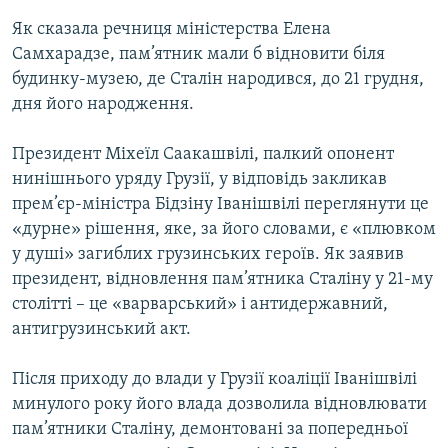
Як сказала речниця міністерства Елена
Самхарадзе, пам’ятник мали б відновити біля
Усі сайти RFE/RL
будинку-музею, де Сталін народився, до 21 грудня,
дня його народження.
Президент Міхеїл Саакашвілі, палкий опонент
нинішнього уряду Грузії, у відповідь закликав
прем’єр-міністра Бідзіну Іванішвілі переглянути це
«дурне» рішення, яке, за його словами, є «плювком
у душі» загиблих грузинських героїв. Як заявив
президент, відновлення пам’ятника Сталіну у 21-му
столітті – це «варварський» і антидержавний,
антигрузинський акт.
Після приходу до влади у Грузії коаліції Іванішвілі
минулого року його влада дозволила відновлювати
пам’ятники Сталіну, демонтовані за попередньої