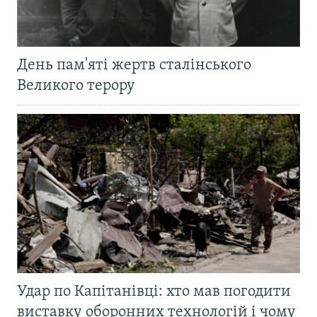
День пам'яті жертв сталінського
Великого терору
Удар по Капітанівці: хто мав погодити
виставку оборонних технологій і чому