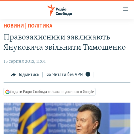
Доступність
посилання
Перейти
НОВИНИ | ПОЛІТИКА
до
РАДІО СВОБОДА – 70 РОКІВ
Правозахисники закликають
основного
ВСЕ ЗА ДОБУ
матеріалу
Януковича звільнити Тимошенко
СТАТТІ
Перейти
до
15 серпня 2013, 11:01
ВІЙНА
ПОЛІТИКА
основної
РОСІЙСЬКА «ФІЛЬТРАЦІЯ»
Поділитись
Читати без VPN
ЕКОНОМІКА
навігації
Перейти
ДОНБАС.РЕАЛІЇ
СУСПІЛЬСТВО
до
Додати Радіо Свобода як бажане джерело в Google
КРИМ.РЕАЛІЇ
КУЛЬТУРА
пошуку
ТИ ЯК?
СПОРТ
СХЕМИ
УКРАЇНА
КИТАЙ.ВИКЛИКИ
СВІТ