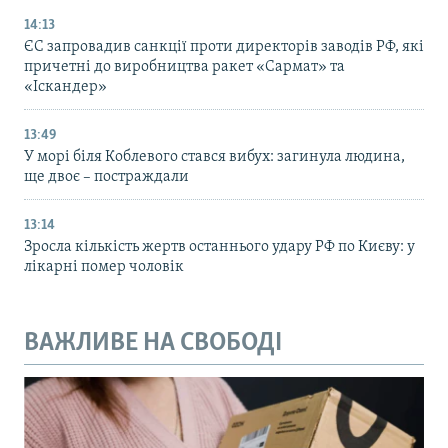
14:13
ЄС запровадив санкції проти директорів заводів РФ, які
причетні до виробництва ракет «Сармат» та
«Іскандер»
13:49
У морі біля Коблевого стався вибух: загинула людина,
ще двоє – постраждали
13:14
Зросла кількість жертв останнього удару РФ по Києву: у
лікарні помер чоловік
ВАЖЛИВЕ НА СВОБОДІ