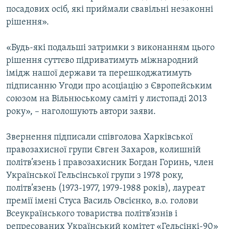
посадових осіб, які приймали свавільні незаконні
рішення».
«Будь-які подальші затримки з виконанням цього
рішення суттєво підриватимуть міжнародний
імідж нашої держави та перешкоджатимуть
підписанню Угоди про асоціацію з Європейським
союзом на Вільнюському саміті у листопаді 2013
року», – наголошують автори заяви.
Звернення підписали співголова Харківської
правозахисної групи Євген Захаров, колишній
політв’язень і правозахисник Богдан Горинь, член
Української Гельсінської групи з 1978 року,
політв’язень (1973-1977, 1979-1988 років), лауреат
премії імені Стуса Василь Овсієнко, в.о. голови
Всеукраїнського товариства політв’язнів і
репресованих Український комітет «Гельсінкі-90»