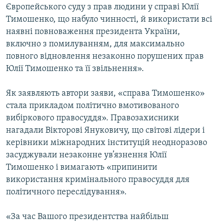
Європейського суду з прав людини у справі Юлії
Усі сайти RFE/RL
Тимошенко, що набуло чинності, й використати всі
наявні повноваження президента України,
включно з помилуванням, для максимально
повного відновлення незаконно порушених прав
Юлії Тимошенко та її звільнення».
Як заявляють автори заяви, «справа Тимошенко»
стала прикладом політично вмотивованого
вибіркового правосуддя». Правозахисники
нагадали Вікторові Януковичу, що світові лідери і
керівники міжнародних інституцій неодноразово
засуджували незаконне ув’язнення Юлії
Тимошенко і вимагають «припинити
використання кримінального правосуддя для
політичного переслідування».
«За час Вашого президентства найбільш