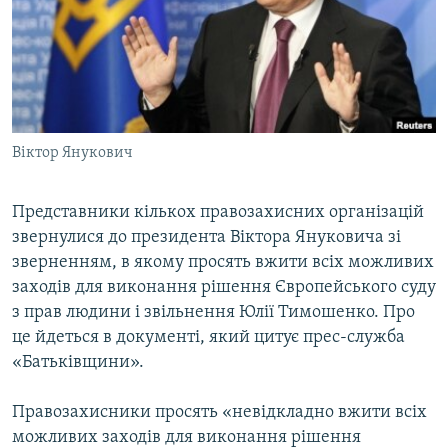
МУЛЬТИМЕДІА
ФОТО
СПЕЦПРОЄКТИ
ПОДКАСТИ
Віктор Янукович
КРИМ РЕАЛІЇ
РУС
Представники кількох правозахисних організацій
звернулися до президента Віктора Януковича зі
УКР
зверненням, в якому просять вжити всіх можливих
КТАТ
заходів для виконання рішення Європейського суду
з прав людини і звільнення Юлії Тимошенко. Про
ДОЛУЧАЙСЯ!
це йдеться в документі, який цитує прес-служба
«Батьківщини».
Правозахисники просять «невідкладно вжити всіх
можливих заходів для виконання рішення