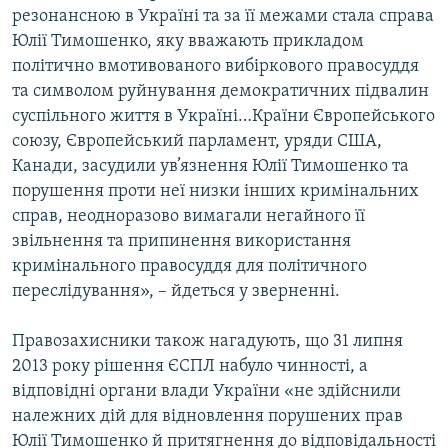
резонансною в Україні та за її межами стала справа
Юлії Тимошенко, яку вважають прикладом
політично вмотивованого вибіркового правосуддя
та символом руйнування демократичних підвалин
суспільного життя в Україні…Країни Європейського
союзу, Європейський парламент, уряди США,
Канади, засудили ув’язнення Юлії Тимошенко та
порушення проти неї низки інших кримінальних
справ, неодноразово вимагали негайного її
звільнення та припинення використання
кримінального правосуддя для політичного
переслідування», – йдеться у зверненні.
Правозахисники також нагадують, що 31 липня
2013 року рішення ЄСПЛ набуло чинності, а
відповідні органи влади України «не здійснили
належних дій для відновлення порушених прав
Юлії Тимошенко й притягнення до відповідальності