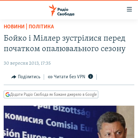
Доступність
посилання
Перейти
НОВИНИ | ПОЛІТИКА
до
РАДІО СВОБОДА – 70 РОКІВ
Бойко і Міллер зустрілися перед
основного
ВСЕ ЗА ДОБУ
матеріалу
початком опалювального сезону
СТАТТІ
Перейти
до
30 вересня 2013, 17:35
ВІЙНА
ПОЛІТИКА
основної
РОСІЙСЬКА «ФІЛЬТРАЦІЯ»
Поділитись
Читати без VPN
ЕКОНОМІКА
навігації
Перейти
ДОНБАС.РЕАЛІЇ
СУСПІЛЬСТВО
до
Додати Радіо Свобода як бажане джерело в Google
КРИМ.РЕАЛІЇ
КУЛЬТУРА
пошуку
ТИ ЯК?
СПОРТ
СХЕМИ
УКРАЇНА
КИТАЙ.ВИКЛИКИ
СВІТ