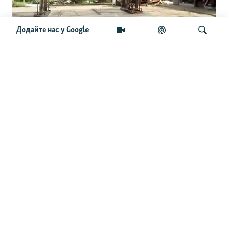
Додайте нас у Google
Заправок немає, а бензин є. Що
вигадали в місті, де «не лишилося
жодної АЗС» через атаки РФ
Шукати
ОСТАННІ НОВИНИ
22:49
Війська РФ атакували лікарню в центрі Херсона,
постраждали чотири медпрацівниці – МВА
22:30
Нафтовий гігант ОАЕ заявляє, що атаки суттєво
вплинули на його діяльність