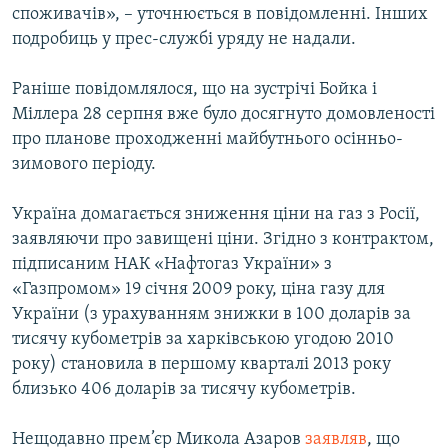
споживачів», – уточнюється в повідомленні. Інших
Усі сайти RFE/RL
подробиць у прес-службі уряду не надали.
Раніше повідомлялося, що на зустрічі Бойка і
Міллера 28 серпня вже було досягнуто домовленості
про планове проходженні майбутнього осінньо-
зимового періоду.
Україна домагається зниження ціни на газ з Росії,
заявляючи про завищені ціни. Згідно з контрактом,
підписаним НАК «Нафтогаз України» з
«Газпромом» 19 січня 2009 року, ціна газу для
України (з урахуванням знижки в 100 доларів за
тисячу кубометрів за харківською угодою 2010
року) становила в першому кварталі 2013 року
близько 406 доларів за тисячу кубометрів.
Нещодавно прем’єр Микола Азаров
заявляв
, що