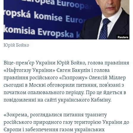
МУЛЬТИМЕДІА
ФОТО
СПЕЦПРОЄКТИ
ПОДКАСТИ
Юрій Бойко
КРИМ РЕАЛІЇ
РУС
Віце-прем’єр України Юрій Бойко, голова правління
«Нафтогазу України» Євген Бакулін і голова
УКР
правління російського «Газпрому» Олексій Міллер
КТАТ
сьогодні в Москві обговорили питання, пов’язані з
початком опалювального періоду. Про це йдеться в
ДОЛУЧАЙСЯ!
повідомленні на сайті українського Кабміну.
«Зокрема, розглядалися питання транзиту
російського природного газу територією України до
Європи і забезпечення газом українських