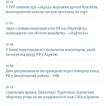
18:32
У ГУР заявили про «парад» морських дронів біля Ялти,
моніторингові канали писали про атаку на порт
17:51
Одна з наймасованіших атак РФ на «Укрнафту»:
пошкоджені сім об’єктів видобутку – «Нафтогаз»
17:08
У Києві попрощалися із польським волонтером, який
загинув від удару РФ у Харкові
16:49
Двоє рятувальників постраждали через повторну атаку
РФ у Запорізькому районі – ОВА
16:33
Саудівська Аравія, Пакистан і Туреччина підписали
оборонну угоду на тлі напруженості між США й Іраном