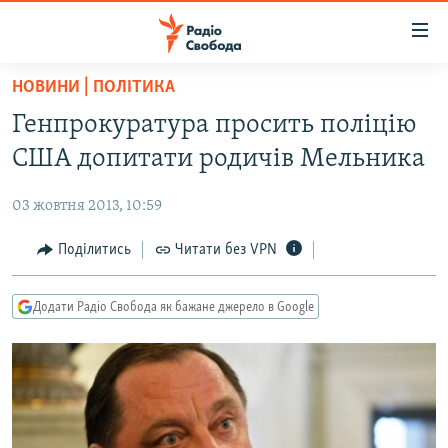
Доступність
посилання
Перейти
НОВИНИ | ПОЛІТИКА
до
РАДІО СВОБОДА – 70 РОКІВ
Генпрокуратура просить поліцію
основного
ВСЕ ЗА ДОБУ
матеріалу
США допитати родичів Мельника
СТАТТІ
Перейти
до
03 жовтня 2013, 10:59
ВІЙНА
ПОЛІТИКА
основної
РОСІЙСЬКА «ФІЛЬТРАЦІЯ»
Поділитись
Читати без VPN
ЕКОНОМІКА
навігації
Перейти
ДОНБАС.РЕАЛІЇ
СУСПІЛЬСТВО
до
Додати Радіо Свобода як бажане джерело в Google
КРИМ.РЕАЛІЇ
КУЛЬТУРА
пошуку
ТИ ЯК?
СПОРТ
СХЕМИ
УКРАЇНА
КИТАЙ.ВИКЛИКИ
СВІТ