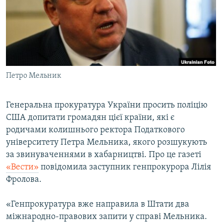
МУЛЬТИМЕДІА
ФОТО
СПЕЦПРОЄКТИ
ПОДКАСТИ
Петро Мельник
КРИМ РЕАЛІЇ
РУС
Генеральна прокуратура України просить поліцію
США допитати громадян цієї країни, які є
УКР
родичами колишнього ректора Податкового
КТАТ
університету Петра Мельника, якого розшукують
за звинуваченнями в хабарництві. Про це газеті
ДОЛУЧАЙСЯ!
«Вести»
повідомила заступник генпрокурора Лілія
Фролова.
«Генпрокуратура вже направила в Штати два
міжнародно-правових запити у справі Мельника.