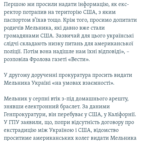
Першою ми просили надати інформацію, як екс-
Усі сайти RFE/RL
ректор потрапив на територію США, з яким
паспортом в’їхав тощо. Крім того, просимо допитати
родичів Мельника, які давно вже стали
громадянами США. Зазвичай для цього українські
слідчі складають низку питань для американської
поліції. Потім вона надішле нам їхні відповіді», –
розповіла Фролова газеті «Вести».
У другому дорученні прокуратура просить видати
Мельника Україні «на умовах взаємності».
Мельник у серпні втік з-під домашнього арешту,
знявши електронний браслет. За даними
Генпрокуратури, він перебуває у США, у Каліфорнії.
У ГПУ заявили, що, попри відсутність договору про
екстрадицію між Україною і США, відомство
проситиме американських колег видати Мельника