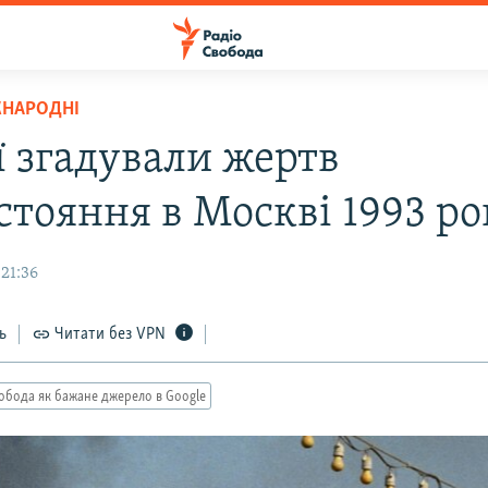
ЖНАРОДНІ
ї згадували жертв
стояння в Москві 1993 ро
21:36
ь
Читати без VPN
обода як бажане джерело в Google