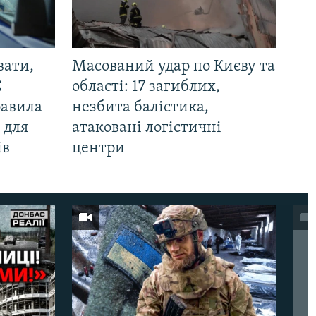
вати,
Масований удар по Києву та
С
області: 17 загиблих,
равила
незбита балістика,
 для
атаковані логістичні
ів
центри