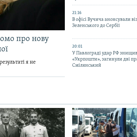
21:16
В офісі Вучича анонсували ві
Зеленського до Сербії
домо про нову
20:01
ої
У Павлограді удар РФ знищив
«Укрпошти», загинули дві пр
результаті я не
Смілянський