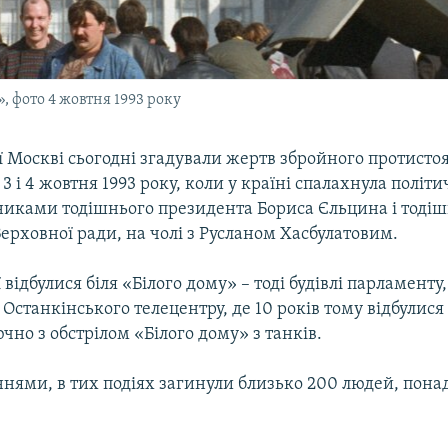
, фото 4 жовтня 1993 року
ії Москві сьогодні згадували жертв збройного протисто
 3 і 4 жовтня 1993 року, коли у країні спалахнула політ
иками тодішнього президента Бориса Єльцина і тодіш
ерховної ради, на чолі з Русланом Хасбулатовим.
 відбулися біля «Білого дому» – тоді будівлі парламенту,
я Останкінського телецентру, де 10 років тому відбулис
чно з обстрілом «Білого дому» з танків.
нями, в тих подіях загинули близько 200 людей, понад