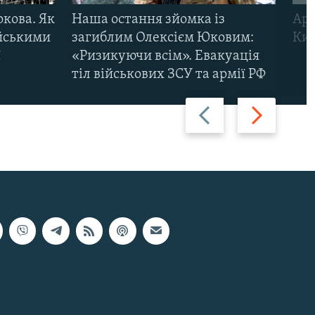
ркова. Як
Наша остання зйомка із
Арм
ійськими
загиблим Олексієм Юковим:
Киї
ї
«Ризикуючи всім». Евакуація
тіл військових ЗСУ та армії РФ
Назад
Вперед