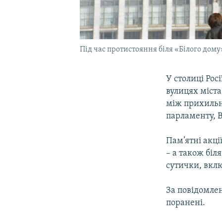
Під час протистояння біля «Білого дому»
У столиці Рос
вулицях міста
між прихильн
парламенту, В
Пам’ятні акції
– а також біл
сутички, вклю
За повідомлен
поранені.