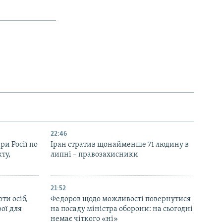
22:46
ри Росії по
Іран стратив щонайменше 71 людину в
ту,
липні – правозахисники
21:52
ти осіб,
Федоров щодо можливості повернутися
рої для
на посаду міністра оборони: на сьогодні
немає чіткого «ні»