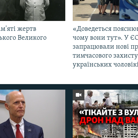
м'яті жертв
«Доведеться поясню
ького Великого
чому вони тут». У Є
запрацювали нові п
тимчасового захисту
українських чоловік