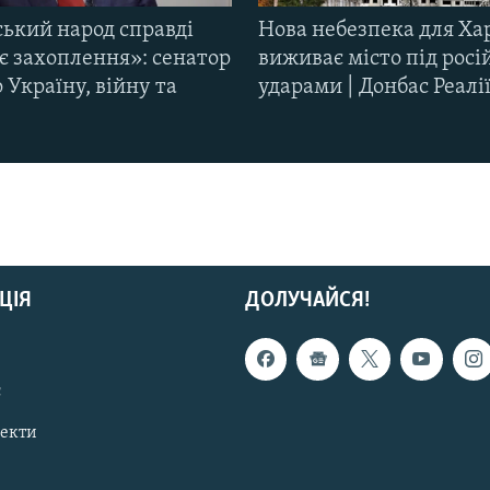
ський народ справді
Нова небезпека для Ха
є захоплення»: сенатор
виживає місто під рос
Україну, війну та
ударами | Донбас Реалі
ЦІЯ
ДОЛУЧАЙСЯ!
с
пекти