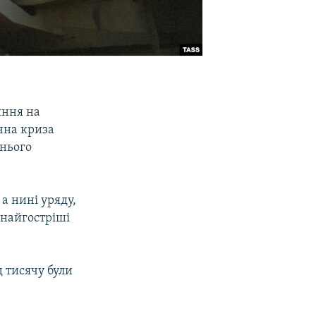
яння на
ична криза
нього
 а нині уряду,
я найгостріші
 тисячу були