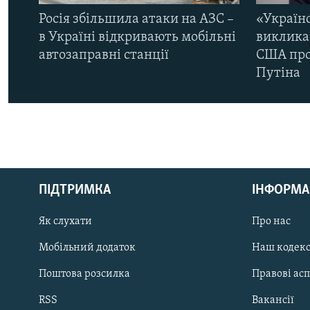
Росія збільшила атаки на АЗС –
«Україн
в Україні відкривають мобільні
виклика
автозаправні станції
США про 
Путіна
КРИМ РЕАЛІЇ
РУС
ПІДТРИМКА
ІНФОРМА
УКР
КТАТ
Як слухати
Про нас
Мобільний додаток
Наш кодек
ДОЛУЧАЙСЯ!
Поштова розсилка
Правові ас
RSS
Вакансії