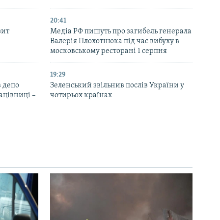
20:41
зит
Медіа РФ пишуть про загибель генерала
Валерія Плохотнюка під час вибуху в
московському ресторані 1 серпня
19:29
 депо
Зеленський звільнив послів України у
ацівниці –
чотирьох країнах