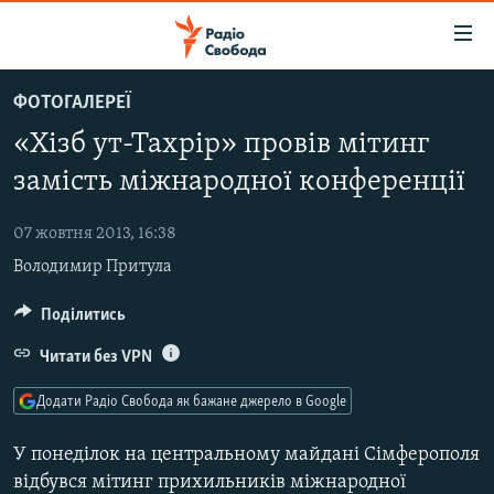
Доступність
посилання
Перейти
ФОТОГАЛЕРЕЇ
до
РАДІО СВОБОДА – 70 РОКІВ
«Хізб ут-Тахрір» провів мітинг
основного
ВСЕ ЗА ДОБУ
матеріалу
замість міжнародної конференції
СТАТТІ
Перейти
до
07 жовтня 2013, 16:38
ВІЙНА
ПОЛІТИКА
основної
Володимир Притула
РОСІЙСЬКА «ФІЛЬТРАЦІЯ»
ЕКОНОМІКА
навігації
Перейти
ДОНБАС.РЕАЛІЇ
Поділитись
СУСПІЛЬСТВО
до
КРИМ.РЕАЛІЇ
КУЛЬТУРА
Читати без VPN
пошуку
ТИ ЯК?
СПОРТ
Додати Радіо Свобода як бажане джерело в Google
СХЕМИ
УКРАЇНА
У понеділок на центральному майдані Сімферополя
КИТАЙ.ВИКЛИКИ
СВІТ
відбувся мітинг прихильників міжнародної