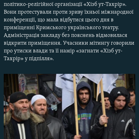
політико-релігійної організації «Хізб ут-Тахрір».
МУЛЬТИМЕДІА
Вони протестували проти зриву їхньої міжнародної
ФОТО
конференції, що мала відбутися цього дня в
приміщенні Кримського українського театру.
СПЕЦПРОЄКТИ
Адміністрація закладу без пояснень відмовилася
ПОДКАСТИ
відкрити приміщення. Учасники мітингу говорили
про утиски влади та її намір «загнати «Хізб ут-
КРИМ РЕАЛІЇ
Тахрір» у підпілля».
РУС
УКР
КТАТ
ДОЛУЧАЙСЯ!