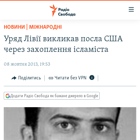
Доступність
посилання
Перейти
НОВИНИ | МІЖНАРОДНІ
до
РАДІО СВОБОДА – 70 РОКІВ
Уряд Лівії викликав посла США
основного
ВСЕ ЗА ДОБУ
матеріалу
через захоплення ісламіста
СТАТТІ
Перейти
до
08 жовтня 2013, 19:53
ВІЙНА
ПОЛІТИКА
основної
РОСІЙСЬКА «ФІЛЬТРАЦІЯ»
Поділитись
Читати без VPN
ЕКОНОМІКА
навігації
Перейти
ДОНБАС.РЕАЛІЇ
СУСПІЛЬСТВО
до
Додати Радіо Свобода як бажане джерело в Google
КРИМ.РЕАЛІЇ
КУЛЬТУРА
пошуку
ТИ ЯК?
СПОРТ
СХЕМИ
УКРАЇНА
КИТАЙ.ВИКЛИКИ
СВІТ