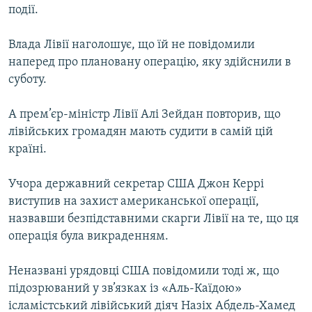
події.
Усі сайти RFE/RL
Влада Лівії наголошує, що їй не повідомили
наперед про плановану операцію, яку здійснили в
суботу.
А прем’єр-міністр Лівії Алі Зейдан повторив, що
лівійських громадян мають судити в самій цій
країні.
Учора державний секретар США Джон Керрі
виступив на захист американської операції,
назвавши безпідставними скарги Лівії на те, що ця
операція була викраденням.
Неназвані урядовці США повідомили тоді ж, що
підозрюваний у зв’язках із «Аль-Каїдою»
ісламістський лівійський діяч Назіх Абдель-Хамед