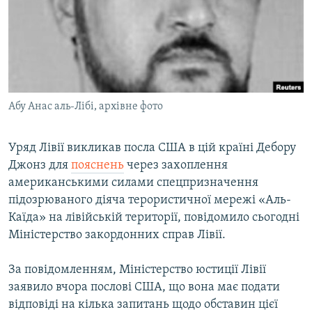
МУЛЬТИМЕДІА
ФОТО
СПЕЦПРОЄКТИ
ПОДКАСТИ
Абу Анас аль-Лібі, архівне фото
КРИМ РЕАЛІЇ
РУС
Уряд Лівії викликав посла США в цій країні Дебору
Джонз для
пояснень
через захоплення
УКР
американськими силами спецпризначення
КТАТ
підозрюваного діяча терористичної мережі «Аль-
Каїда» на лівійській території, повідомило сьогодні
ДОЛУЧАЙСЯ!
Міністерство закордонних справ Лівії.
За повідомленням, Міністерство юстиції Лівії
заявило вчора послові США, що вона має подати
відповіді на кілька запитань щодо обставин цієї