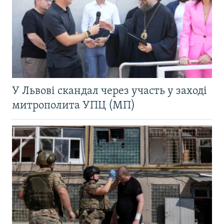
У Львові скандал через участь у заході
митрополита УПЦ (МП)