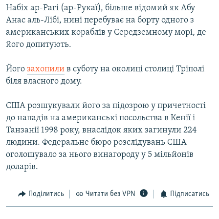
Набіх ар-Рагі (ар-Рукаї), більше відомий як Абу
Анас аль-Лібі, нині перебуває на борту одного з
американських кораблів у Середземному морі, де
його допитують.
Його
захопили
в суботу на околиці столиці Тріполі
біля власного дому.
США розшукували його за підозрою у причетності
до нападів на американські посольства в Кенії і
Танзанії 1998 року, внаслідок яких загинули 224
людини. Федеральне бюро розслідувань США
оголошувало за нього винагороду у 5 мільйонів
доларів.
Поділитись
Читати без VPN
Підписатись