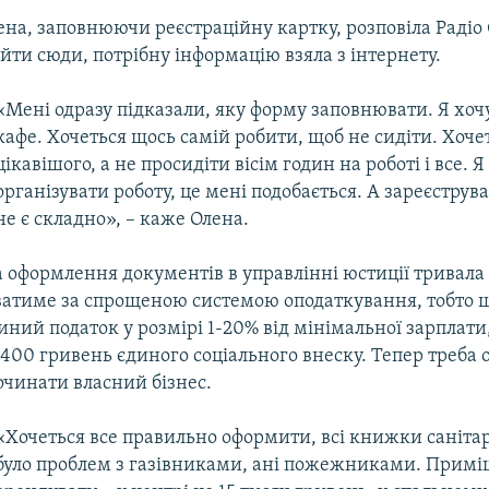
ена, заповнюючи реєстраційну картку, розповіла Радіо
ти сюди, потрібну інформацію взяла з інтернету.
«Мені одразу підказали, яку форму заповнювати. Я хоч
кафе. Хочеться щось самій робити, щоб не сидіти. Хоче
цікавішого, а не просидіти вісім годин на роботі і все. 
організувати роботу, це мені подобається. А зареєструва
не є складно», – каже Олена.
 оформлення документів в управлінні юстиції тривала 
атиме за спрощеною системою оподаткування, тобто 
ний податок у розмірі 1-20% від мінімальної зарплати
 400 гривень єдиного соціального внеску. Тепер треба
очинати власний бізнес.
«Хочеться все правильно оформити, всі книжки санітар
було проблем з газівниками, ані пожежниками. Прим