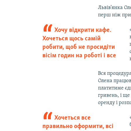
Львів’янка Ол
перш ніж прий
Хочу відкрити кафе.
Хочеться щось самій
робити, щоб не просидіти
вісім годин на роботі і все
Вся процедура
Олена працюв
платитиме єди
гривень, і ще
оренду і розп
Хочеться все
правильно оформити, всі