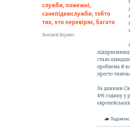
служби, пожежні,
санепідемслужби, тобто
тих, хто перевіряє, багато
Зеновій Бермес
підприємництв
стало швидше
проблема й к
просто тимчас
За даними Сві
491 годину у р
європейських 
Поділитис