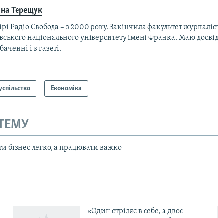
ина Терещук
ірі Радіо Свобода – з 2000 року. Закінчила факультет журналі
вського національного університету імені Франка. Маю досві
баченні і в газеті.
успільство
Економіка
 ТЕМУ
и бізнес легко, а працювати важко
«Один стріляє в себе, а двоє