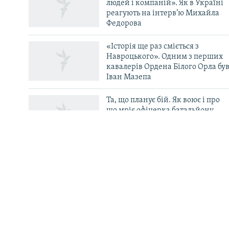
людей і компаній». Як в Україні
реагують на інтерв’ю Михайла
ДОЛУЧАЙСЯ!
Федорова
«Історія ще раз сміється з
Навроцького». Одним з перших
кавалерів Ордена Білого Орла бу
Іван Мазепа
Усі сайти RFE/RL
Та, що планує бій. Як воює і про
що мріє офіцерка батальйону
«Свобода» Маргарита