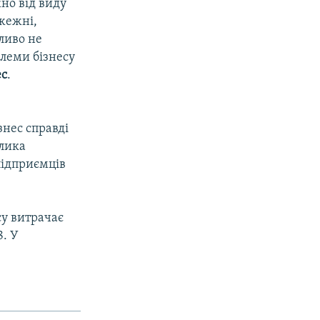
но від виду
ожежні,
жливо не
блеми бізнесу
ес
.
знес справді
елика
підприємців
су витрачає
8. У