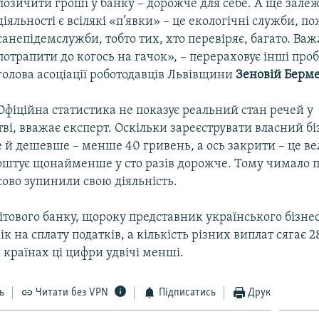
позичити гроші у банку – дорожче для себе. А ще залеж
діяльності є всілякі «п’явки» – це екологічні служби, п
санепідемслужби, тобто тих, хто перевіряє, багато. Ва
потрапити до когось на гачок», – перераховує інші про
голова асоціації роботодавців Львівщини
Зеновій Берм
Офіційна статистика не показує реальний стан речей у
і, вважає експерт. Оскільки зареєструвати власний бі
 й дешевше – менше 40 гривень, а ось закрити – це в
оштує щонайменше у сто разів дорожче. Тому чимало 
ово зупинили свою діяльність.
тового банку, щороку представник українського бізне
ік на сплату податків, а кількість різних виплат сягає 2
країнах ці цифри удвічі менші.
ь
Читати без VPN
Підписатись
Друк