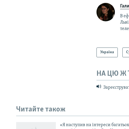
Гал
В еф
Льві
теле
Україна
С
НА ЦЮ Ж
Зареєструват
КРИМ РЕАЛІЇ
РУС
Читайте також
УКР
КТАТ
«Я наступив на інтереси багатьох