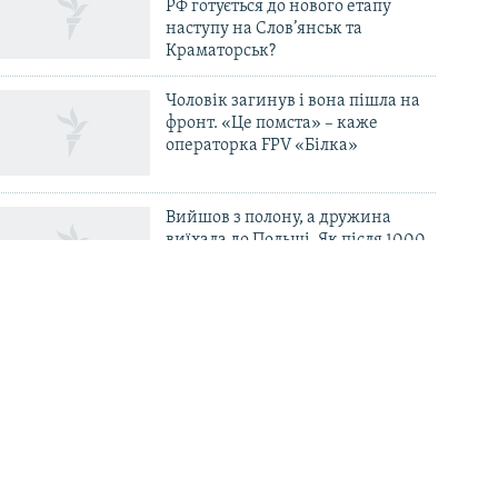
РФ готується до нового етапу
наступу на Слов’янськ та
Краматорськ?
Чоловік загинув і вона пішла на
фронт. «Це помста» – каже
операторка FPV «Білка»
Вийшов з полону, а дружина
виїхала до Польщі. Як після 1000
днів неволі вибратися «із
психологічної і фінансової ями»