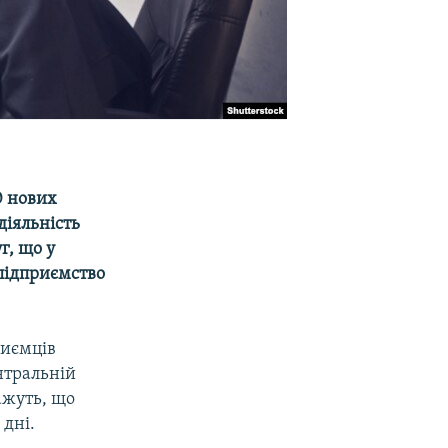
0 нових
іяльність
г, що у
 підприємство
риємців
нтральній
ажуть, що
 дні.