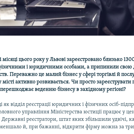
і місяці цього року у Львові зареєстровано близько 130
фізичними і юридичними особами, а припинили свою д
тв. Переважно це малий бізнес у сфері торгівлі й послу
місті активно розвивається. Чи просто зареєструвати
 перешкоджає веденню бізнесу в західному регіоні?
і як відділ реєстрації юридичних і фізичних осіб-підп
оловного управління Міністерства юстиції працює у це
. Державні реєстратори, штат яких збільшили удвічі, к
меншало й, при бажанні, відкрити фірму можна за три