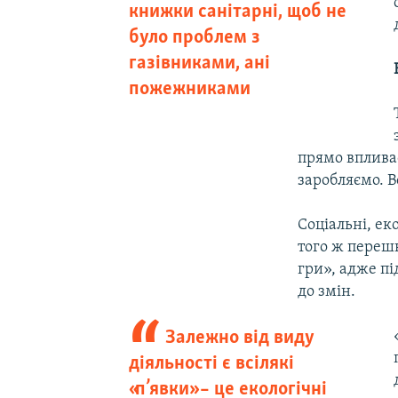
книжки санітарні, щоб не
було проблем з
газівниками, ані
пожежниками
прямо вплива
заробляємо. В
Соціальні, ек
того ж перешк
гри», адже пі
до змін.
Залежно від виду
діяльності є всілякі
«п’явки» – це екологічні