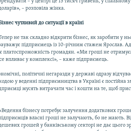
орендувати – у центрі це 15 тисяч гривень, у спальному 
доларів», – розповіла жінка.
Бізнес чутливий до ситуації в країні
Тепер не так складно відкрити бізнес, як заробити у нь
зауважує підприємець із 10-річним стажем Ярослав. Ад
є платоспроможність громадян. «Ми гроші не отримує
се впливає у комплексі», – каже підприємець.
ономічні, політичні негаразди у державі одразу відчуває
одою у веденні підприємництва в Україні є постійна 
дприємці мусять витрачати час і кошти на те, щоб при
«Ведення бізнесу потребує залучення додаткових гроше
підприємців власні гроші не залучають, бо не мають. Ві
дешевих грошей у банківському секторі не дає цього зр