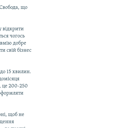
 Свобода, що
у відкрити
ться чогось
Я вмію добре
ти свій бізнес
до 15 хвилин.
щомісяця
, це 200-250
 оформляти
ні, щоб не
іщення