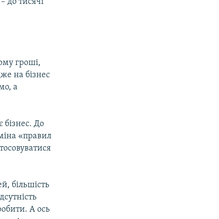
– до тисячі
ому гроші,
же на бізнес
мо, а
 бізнес. До
зміна «правил
стосовуватися
й, більшість
дсутність
обити. А ось