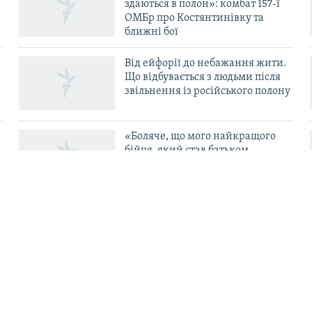
здаються в полон»: комбат 157-ї
ОМБр про Костянтинівку та
ближні бої
Від ейфорії до небажання жити.
Що відбувається з людьми після
в
звільнення із російського полону
«Боляче, що мого найкращого
бійця, який став батьком-
одинаком і перевівся в ТЦК, б’ють
свої в тилу» – комбриг Габінет