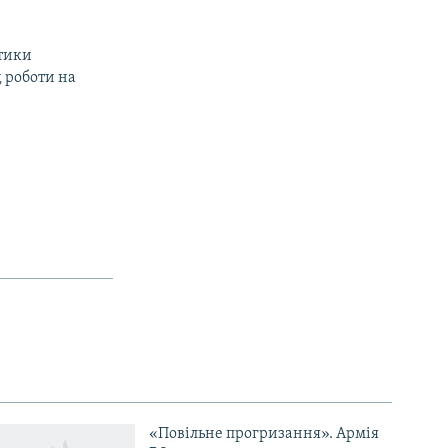
стики
д роботи на
«Повільне прогризання». Армія