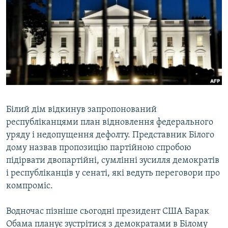
МУЛЬТИМЕДІА
ФОТО
СПЕЦПРОЄКТИ
ПОДКАСТИ
КРИМ РЕАЛІЇ
РУС
Білий дім відкинув запропонований
республіканцями план відновлення федерального
УКР
уряду і недопущення дефолту. Представник Білого
КТАТ
дому назвав пропозицію партійною спробою
підірвати двопартійні, сумлінні зусилля демократів
ДОЛУЧАЙСЯ!
і республіканців у сенаті, які ведуть переговори про
компроміс.
Водночас пізніше сьогодні президент США Барак
Обама планує зустрітися з демократами в Білому