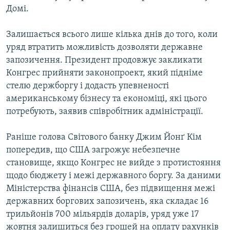
Домі.
Усі сайти RFE/RL
Залишається всього лише кілька днів до того, коли
уряд втратить можливість дозволяти державне
запозичення. Президент продовжує закликати
Конгрес прийняти законопроект, який підніме
стелю держборгу і додасть упевненості
американському бізнесу та економіці, які цього
потребують, заявив співробітник адміністрації.
Раніше голова Світового банку Джим Йонґ Кім
попередив, що США загрожує небезпечне
становище, якщо Конгрес не вийде з протистояння
щодо бюджету і межі державного боргу. За даними
Міністерства фінансів США, без підвищення межі
державних боргових запозичень, яка складає 16
трильйонів 700 мільярдів доларів, уряд уже 17
жовтня залишиться без грошей на оплату рахунків