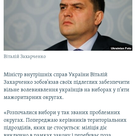
МУЛЬТИМЕДІА
ФОТО
СПЕЦПРОЄКТИ
ПОДКАСТИ
КРИМ РЕАЛІЇ
Віталій Захарченко
РУС
УКР
Міністр внутрішніх справ України Віталій
Захарченко зобов’язав своїх підлеглих забезпечити
КТАТ
вільне волевиявлення українців на виборах у п’яти
мажоритарних округах.
ДОЛУЧАЙСЯ!
«Розпочалися вибори у так званих проблемних
округах. Попереджаю керівників територіальних
підрозділів, яких це стосується: міліція діє
виключно в рамках закону і перебуває поза