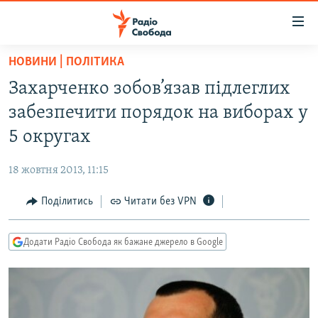
Доступність
посилання
Перейти
НОВИНИ | ПОЛІТИКА
до
РАДІО СВОБОДА – 70 РОКІВ
Захарченко зобов’язав підлеглих
основного
ВСЕ ЗА ДОБУ
матеріалу
забезпечити порядок на виборах у
СТАТТІ
Перейти
5 округах
до
ВІЙНА
ПОЛІТИКА
основної
18 жовтня 2013, 11:15
РОСІЙСЬКА «ФІЛЬТРАЦІЯ»
ЕКОНОМІКА
навігації
Перейти
Поділитись
Читати без VPN
ДОНБАС.РЕАЛІЇ
СУСПІЛЬСТВО
до
КРИМ.РЕАЛІЇ
КУЛЬТУРА
пошуку
Додати Радіо Свобода як бажане джерело в Google
ТИ ЯК?
СПОРТ
СХЕМИ
УКРАЇНА
КИТАЙ.ВИКЛИКИ
СВІТ