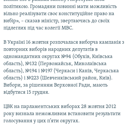
Усі сайти RFE/RL
політикою. Громадяни повинні мати можливість
вільно реалізувати своє конституційне право на
вибір», – сказав міністр, звертаючись до своїх
підлеглих під час колегії МВС.
В Україні 16 жовтня розпочалася виборча кампанія з
повторних виборів народних депутатів в
одномандатних округах №94 (Обухів, Київська
область), №132 (Первомайськ, Миколаївська
область), №194 і №197 (Черкаси і Канів, Черкаська
область) і №223 (Шевченківський район, Київ).
Вибори, за рішенням Верховної Ради, мають
відбутися 15 грудня.
ЦВК на парламентських виборах 28 жовтня 2012
року визнала неможливим встановити результати
голосування у цих п’яти округах.