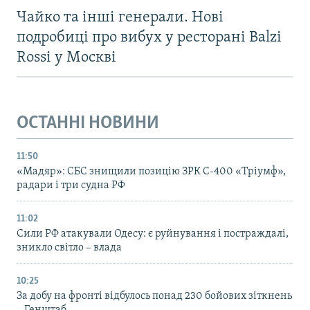
Чайко та інші генерали. Нові
подробиці про вибух у ресторані Balzi
Rossi у Москві
ОСТАННІ НОВИНИ
11:50
«Мадяр»: СБС знищили позицію ЗРК С-400 «Тріумф»,
радари і три судна РФ
11:02
Сили РФ атакували Одесу: є руйнування і постраждалі,
зникло світло – влада
10:25
За добу на фронті відбулось понад 230 бойових зіткнень
– Генштаб