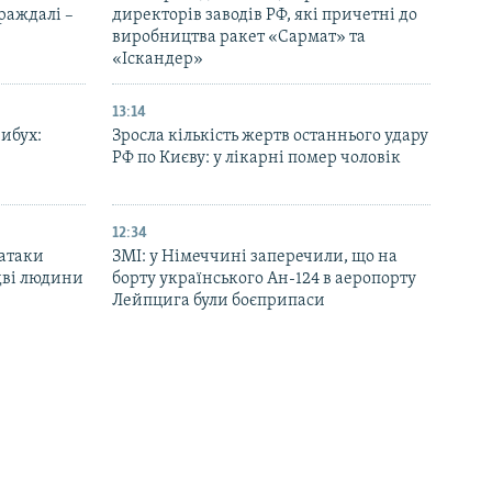
траждалі –
директорів заводів РФ, які причетні до
виробництва ракет «Сармат» та
«Іскандер»
13:14
вибух:
Зросла кількість жертв останнього удару
РФ по Києву: у лікарні помер чоловік
12:34
 атаки
ЗМІ: у Німеччині заперечили, що на
дві людини
борту українського Ан-124 в аеропорту
Лейпцига були боєприпаси