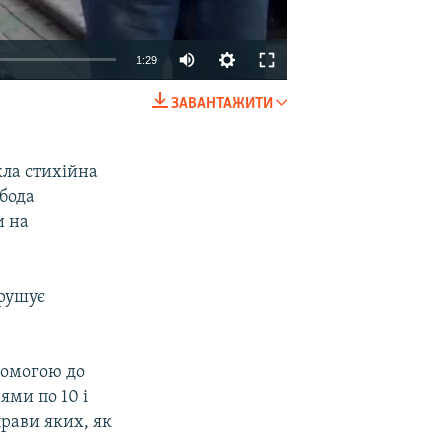
1:29
ЗАВАНТАЖИТИ
EMBED
SHARE
кла стихійна
обода
и на
орушує
опомогою до
ями по 10 і
прави яких, як