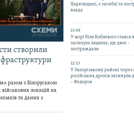
Харківщині, є загиблі та пос
влада
13:49
У морі біля Коблевого стався 
загинула людина, ще двоє –
істи створили
постраждали
інфраструктури
12:53
У Запорізькому районі через
російських дронів загинули 
– Федоров
м» разом з Білоруською
 військових локацій на
знімків та даних з