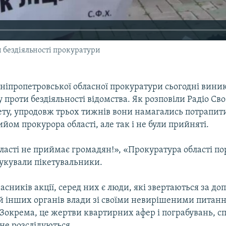
 бездіяльності прокуратури
ніпропетровської обласної прокуратури сьогодні вини
у проти бездіяльності відомства. Як розповіли Радіо Св
ету, упродовж трьох тижнів вони намагались потрапит
йом прокурора області, але так і не були прийняті.
ласті не приймає громадян!», «Прокуратура області п
гукували пікетувальники.
асників акції, серед них є люди, які звертаються за д
й інших органів влади зі своїми невирішеними питанн
 Зокрема, це жертви квартирних афер і пограбувань, с
не розслідуються.