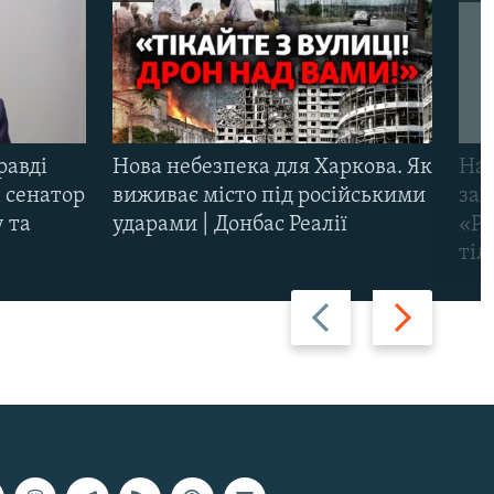
равді
Нова небезпека для Харкова. Як
Наш
 сенатор
виживає місто під російськими
заг
 та
ударами | Донбас Реалії
«Ри
тіл
Назад
Вперед