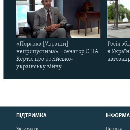
«Поразка [України]
Росія зб
неприпустима» – сенатор США
в Україн
Кертіс про російсько-
автозапр
українську війну
КРИМ РЕАЛІЇ
РУС
ПІДТРИМКА
ІНФОРМА
УКР
КТАТ
Як слухати
Про нас