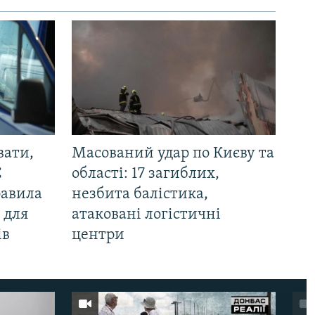
вати,
Масований удар по Києву та
С
області: 17 загиблих,
равила
незбита балістика,
 для
атаковані логістичні
ів
центри