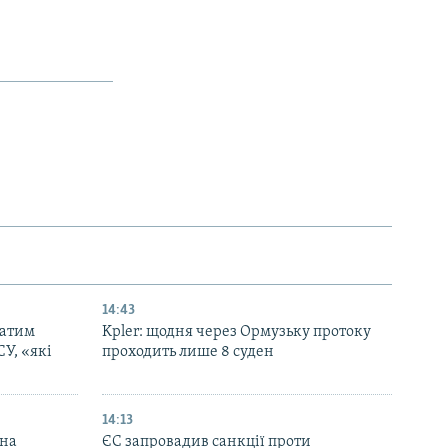
14:43
патим
Kpler: щодня через Ормузьку протоку
СУ, «які
проходить лише 8 суден
14:13
 на
ЄС запровадив санкції проти