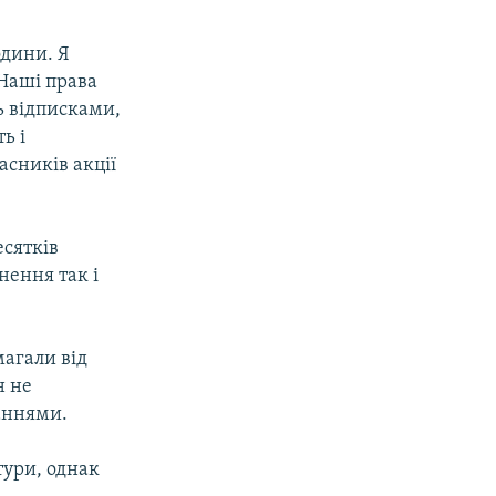
одини. Я
 Наші права
ь відписками,
ь і
асників акції
есятків
нення так і
магали від
н не
аннями.
тури, однак