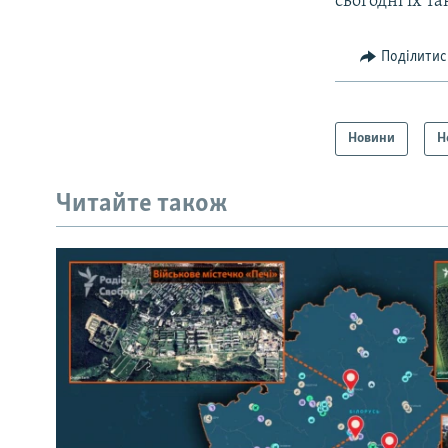
сьогодні їх т
Поділитис
Новини
Н
Читайте також