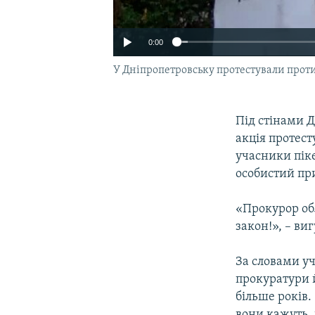
0:00
У Дніпропетровську протестували проти
Під стінами Д
акція протест
учасники пік
особистий при
«Прокурор об
закон!», – ви
За словами уч
прокуратури 
більше років.
вони кажуть, 