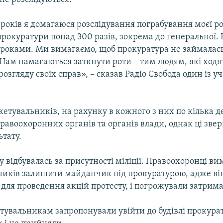
років я домагаюся розслідування пограбування моєї р
прокуратури понад 300 разів, зокрема до генеральної.
роками. Ми вимагаємо, щоб прокуратура не займалас
Нам намагаються заткнути роти – тим людям, які ходят
озгляду своїх справ», – сказав Радіо Свобода один із уч
кетувальників, на рахунку в кожного з них по кілька д
равоохоронних органів та органів влади, однак ці звер
ьтату.
у відбувалась за присутності міліції. Правоохоронці ви
ників залишити майданчик під прокуратурою, адже ві
для проведення акцій протесту, і погрожували затрим
тувальникам запропонували увійти до будівлі прокура