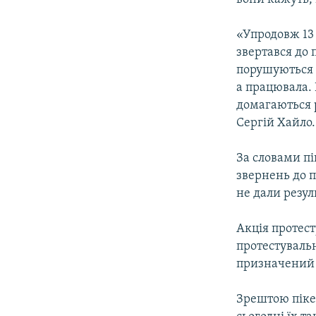
«Упродовж 13 
звертався до 
порушуються 
а працювала. 
домагаються р
Сергій Хайло.
За словами пі
звернень до п
не дали резул
Акція протест
протестуваль
призначений 
Зрештою піке