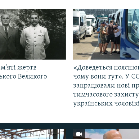
м'яті жертв
«Доведеться поясню
ького Великого
чому вони тут». У Є
запрацювали нові п
тимчасового захисту
українських чоловік