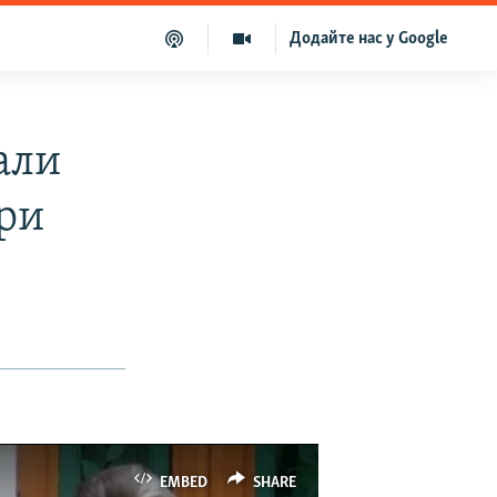
Додайте нас у Google
али
ури
EMBED
SHARE