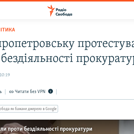
ЛІТИКА
пропетровську протестув
 бездіяльності прокурат
20:19
ь
Читати без VPN
обода як бажане джерело в Google
ли проти бездіяльності прокуратури