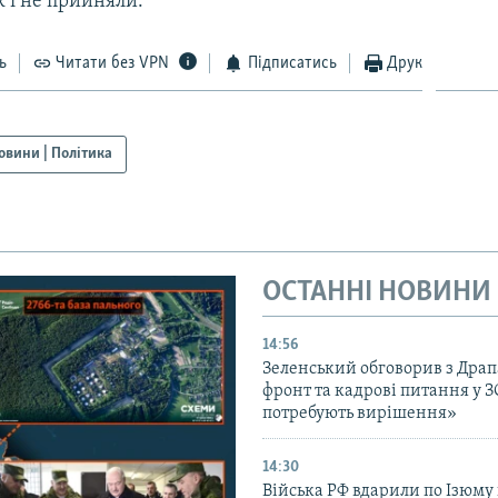
ак і не прийняли.
ь
Читати без VPN
Підписатись
Друк
овини | Політика
ОСТАННІ НОВИНИ
14:56
Зеленський обговорив з Дра
фронт та кадрові питання у З
потребують вирішення»
14:30
Війська РФ вдарили по Ізюму