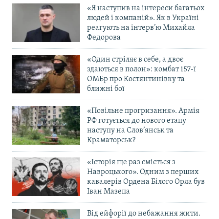
«Я наступив на інтереси багатьох
людей і компаній». Як в Україні
реагують на інтерв’ю Михайла
Федорова
«Один стріляє в себе, а двоє
здаються в полон»: комбат 157-ї
ОМБр про Костянтинівку та
ближні бої
«Повільне прогризання». Армія
РФ готується до нового етапу
наступу на Слов’янськ та
Краматорськ?
«Історія ще раз сміється з
Навроцького». Одним з перших
кавалерів Ордена Білого Орла був
Іван Мазепа
Від ейфорії до небажання жити.