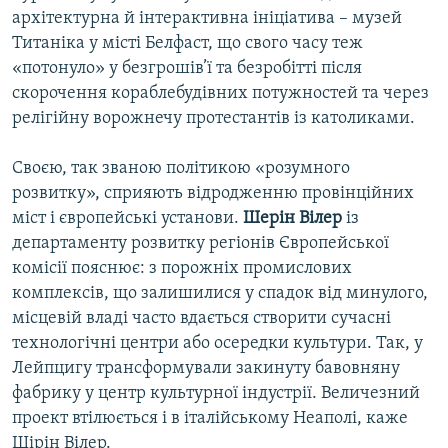
архітектурна й інтерактивна ініціатива – музей
Титаніка у місті Белфаст, що свого часу теж
«потонуло» у безгрошів’ї та безробітті після
скорочення кораблебудівних потужностей та через
релігійну ворожнечу протестантів із католиками.
Своєю, так званою політикою «розумного
розвитку», сприяють відродженню провінційних
міст і європейські установи.
Шерін Вілер
із
департаменту розвитку регіонів Європейської
комісії пояснює: з порожніх промислових
комплексів, що залишилися у спадок від минулого,
місцевій владі часто вдається створити сучасні
технологічні центри або осередки культури. Так, у
Лейпцигу трансформували закинуту бавовняну
фабрику у центр культурної індустрії. Величезний
проект втілюється і в італійському Неаполі, каже
Шірін Вілер.