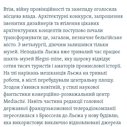
Втім, війну провінційності та занепаду оголосила
місцева влада. Архітектурні конкурси, запрошення
іменитих дизайнерів та втілення цікавих
архітектурних концептів поступово почали
трансформувати це, загалом, незначне бельгійське
місто. З металургії, діючим залишився тільки
музей. Неподалік Льєжа вже тривалий час працює
шахта-музей Blegni-mine, яку щороку відвідує
сотня тисяч туристів і аматорів промислової історії.
На тлі нарікань мешканців Льєжа на тривалі
роботи, в місті перебудували центральну площу.
Згодом з’явився новітній, у стилі наукової
фантастики комерційно-розважальний центр
Mediacité. Навіть частина редакції головної
державної французькомовної телерадіокомпанії
переселилася з Брюсселя до Льєжа у нову будівлю,
яка використовує виключно відновлювані джерела