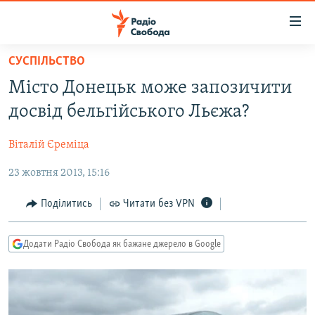
Доступність
посилання
Перейти
СУСПІЛЬСТВО
до
РАДІО СВОБОДА – 70 РОКІВ
Місто Донецьк може запозичити
основного
ВСЕ ЗА ДОБУ
матеріалу
досвід бельгійського Льєжа?
СТАТТІ
Перейти
до
Віталій Єреміца
ВІЙНА
ПОЛІТИКА
основної
23 жовтня 2013, 15:16
РОСІЙСЬКА «ФІЛЬТРАЦІЯ»
ЕКОНОМІКА
навігації
Перейти
ДОНБАС.РЕАЛІЇ
СУСПІЛЬСТВО
Поділитись
Читати без VPN
до
КРИМ.РЕАЛІЇ
КУЛЬТУРА
пошуку
Додати Радіо Свобода як бажане джерело в Google
ТИ ЯК?
СПОРТ
СХЕМИ
УКРАЇНА
КИТАЙ.ВИКЛИКИ
СВІТ