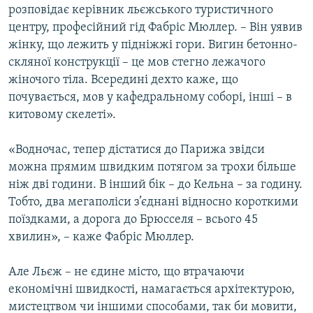
розповідає керівник льєжського туристичного
центру, професійний гід Фабріс Мюллер. – Він уявив
жінку, що лежить у підніжжі гори. Вигин бетонно-
скляної конструкції – це мов стегно лежачого
жіночого тіла. Всередині дехто каже, що
почувається, мов у кафедральному соборі, інші – в
китовому скелеті».
«Водночас, тепер дістатися до Парижа звідси
можна прямим швидким потягом за трохи більше
ніж дві години. В інший бік – до Кельна – за годину.
Тобто, два мегаполіси з’єднані відносно короткими
поїздками, а дорога до Брюсселя – всього 45
хвилин», – каже Фабріс Мюллер.
Але Льєж – не єдине місто, що втрачаючи
економічні швидкості, намагається архітектурою,
мистецтвом чи іншими способами, так би мовити,