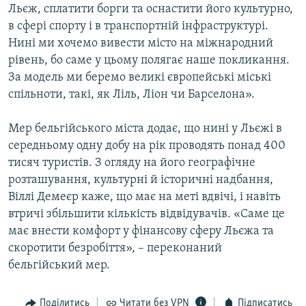
Льєж, сплатити борги та оснастити його культурно,
в сфері спорту і в транспортній інфраструктурі.
Нині ми хочемо вивести місто на міжнародний
рівень, бо саме у цьому полягає наше покликання.
За модель ми беремо великі європейські міські
спільноти, такі, як Ліль, Ліон чи Барселона».
Мер бельгійського міста додає, що нині у Льєжі в
середньому одну добу на рік проводять понад 400
тисяч туристів. З огляду на його географічне
розташування, культурні й історичні надбання,
Віллі Демеєр каже, що має на меті вдвічі, і навіть
втричі збільшити кількість відвідувачів. «Саме це
має внести комфорт у фінансову сферу Льєжа та
скоротити безробіття», – переконаний
бельгійський мер.
Поділитись
Читати без VPN
Підписатись