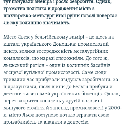
тут панували зневіра і росло безробіття. Однак,
Усі сайти RFE/RL
грамотна політика відродження міста з
шахтарсько-металургійної руїни поволі повертає
Льєжу колишню значимість.
Місто Льєж у бельгійському вимірі – це щось на
кшталт українського Донецька: промисловий
центр, велика зосередженість металургійних
комплексів, що наразі спорожніли. До того ж,
льєжський регіон – один із колишніх басейнів
місцевої вугільної промисловості. Саме сюди
тривалий час прибували звідусіль заробітчани. За
підрахунками, після війни до Бельгії прибули й
десятки тисяч сімей українських біженців. Однак,
через закриття копалень у другій половині
минулого століття й занепад промисловості у 2000-
х, місто Льєж поступово почало втрачати свою
привабливість та впадати в депресію.