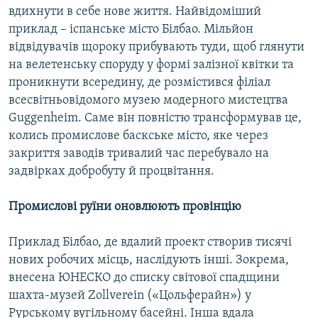
вдихнути в себе нове життя. Найвідоміший
приклад – іспанське місто Білбао. Мільйон
відвідувачів щороку прибувають туди, щоб глянути
на велетенську споруду у формі залізної квітки та
проникнути всередину, де розмістився філіал
всесвітньовідомого музею модерного мистецтва
Guggenheim. Саме він повністю трансформував це,
колись промислове баскське місто, яке через
закриття заводів тривалий час перебувало на
задвірках добробуту й процвітання.
Промислові руїни оновлюють провінцію
Приклад Білбао, де вдалий проект створив тисячі
нових робочих місць, наслідують інші. Зокрема,
внесена ЮНЕСКО до списку світової спадщини
шахта-музей Zollverein («Цольферайн») у
Рурському вугільному басейні. Інша вдала