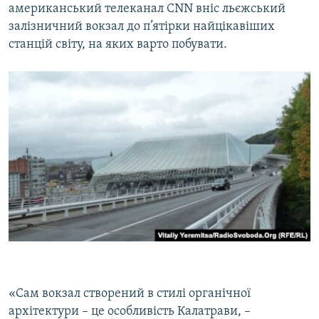
американський телеканал CNN вніс льєжський
залізничний вокзал до п’ятірки найцікавіших
станцій світу, на яких варто побувати.
«Сам вокзал створений в стилі органічної
архітектури – це особливість Калатрави, –