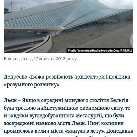
МУЛЬТИМЕДІА
ФОТО
СПЕЦПРОЄКТИ
ПОДКАСТИ
КРИМ РЕАЛІЇ
Вокзал, Льєж, 17 жовтня 2013 року
РУС
УКР
Депресію Льєжа розвівають архітектори і політика
«розумного розвитку»
КТАТ
Льєж – Якщо в середині минулого століття Бельгія
ДОЛУЧАЙСЯ!
була третьою найпотужнішою економікою світу, то
й завдяки вугледобуваннюта металургії, що були
зосереджені навколо міста Льєж. Нині колишня
промислова велич міста «канула в лету». Донедавна