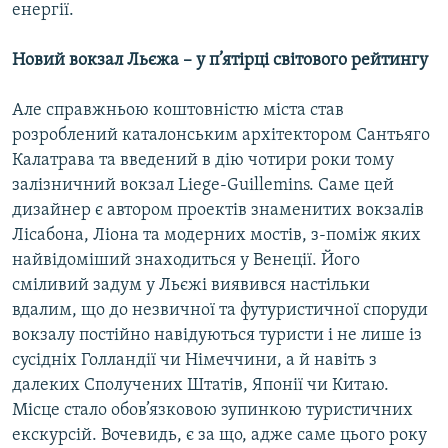
енергії.
Новий вокзал Льєжа – у п’ятірці світового рейтингу
Але справжньою коштовністю міста став
розроблений каталонським архітектором Сантьяго
Калатрава та введений в дію чотири роки тому
залізничний вокзал Liege-Guillemins. Саме цей
дизайнер є автором проектів знаменитих вокзалів
Лісабона, Ліона та модерних мостів, з-поміж яких
найвідоміший знаходиться у Венеції. Його
сміливий задум у Льєжі виявився настільки
вдалим, що до незвичної та футуристичної споруди
вокзалу постійно навідуються туристи і не лише із
сусідніх Голландії чи Німеччини, а й навіть з
далеких Сполучених Штатів, Японії чи Китаю.
Місце стало обов’язковою зупинкою туристичних
екскурсій. Вочевидь, є за що, адже саме цього року