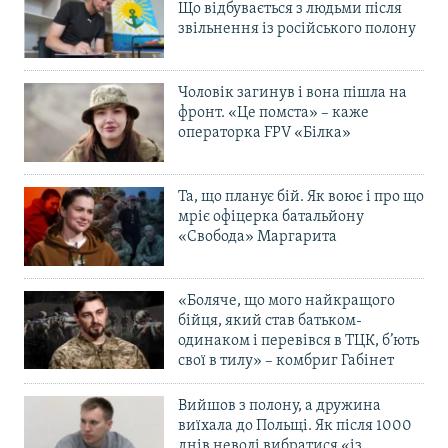
Що відбувається з людьми після
звільнення із російського полону
Чоловік загинув і вона пішла на
фронт. «Це помста» – каже
операторка FPV «Білка»
Та, що планує бій. Як воює і про що
мріє офіцерка батальйону
«Свобода» Маргарита
«Боляче, що мого найкращого
бійця, який став батьком-
одинаком і перевівся в ТЦК, б’ють
свої в тилу» – комбриг Габінет
Вийшов з полону, а дружина
виїхала до Польщі. Як після 1000
днів неволі вибратися «із