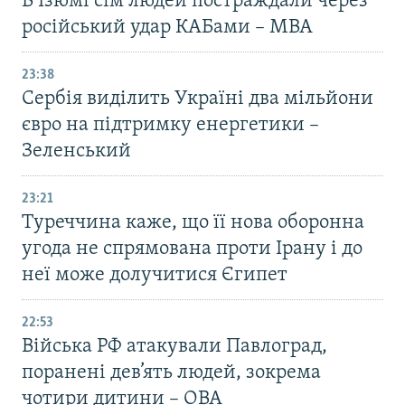
В Ізюмі сім людей постраждали через
російський удар КАБами – МВА
23:38
Сербія виділить Україні два мільйони
євро на підтримку енергетики –
Зеленський
23:21
Туреччина каже, що її нова оборонна
угода не спрямована проти Ірану і до
неї може долучитися Єгипет
22:53
Війська РФ атакували Павлоград,
поранені дев’ять людей, зокрема
чотири дитини – ОВА