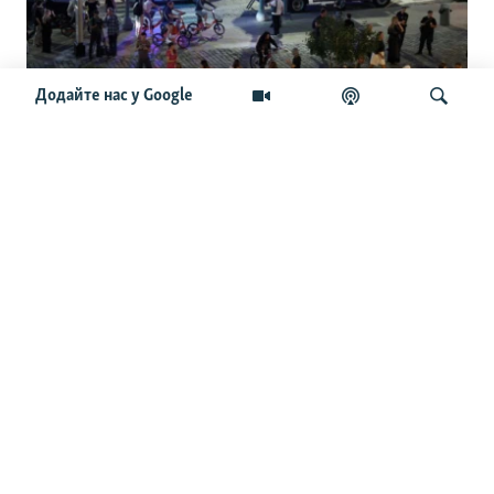
Додайте нас у Google
Чайко та інші генерали. Нові
подробиці про вибух у ресторані Balzi
Rossi у Москві
Шукати
ОСТАННІ НОВИНИ
14:15
На Південно-Слобожанському напрямку сили РФ
створили кілька «невеликих» зон контролю – Трегубов
13:45
Зеленський розповів, скільки дронів і ракет запустила