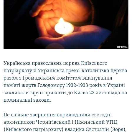
МУЛЬТИМЕДІА
ФОТО
СПЕЦПРОЄКТИ
ПОДКАСТИ
КРИМ РЕАЛІЇ
РУС
Українська православна церква Київського
патріархату й Українська греко-католицька церква
УКР
разом з Громадським комітетом вшанування
КТАТ
пам’яті жертв Голодомору 1932-1933 років в Україні
закликали вірян приїхати до Києва 23 листопада на
ДОЛУЧАЙСЯ!
поминальні заходи.
Це спільне звернення оприлюднили сьогодні
архиєпископ Чернігівський і Ніжинський УПЦ
(Київського патріархату) владика Євстратій (Зоря),