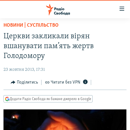
Доступність
посилання
Перейти
НОВИНИ | СУСПІЛЬСТВО
до
РАДІО СВОБОДА – 70 РОКІВ
Церкви закликали вірян
основного
ВСЕ ЗА ДОБУ
матеріалу
вшанувати пам’ять жертв
СТАТТІ
Перейти
Голодомору
до
ВІЙНА
ПОЛІТИКА
основної
23 жовтня 2013, 17:31
РОСІЙСЬКА «ФІЛЬТРАЦІЯ»
ЕКОНОМІКА
навігації
Перейти
Поділитись
Читати без VPN
ДОНБАС.РЕАЛІЇ
СУСПІЛЬСТВО
до
КРИМ.РЕАЛІЇ
КУЛЬТУРА
пошуку
Додати Радіо Свобода як бажане джерело в Google
ТИ ЯК?
СПОРТ
СХЕМИ
УКРАЇНА
КИТАЙ.ВИКЛИКИ
СВІТ