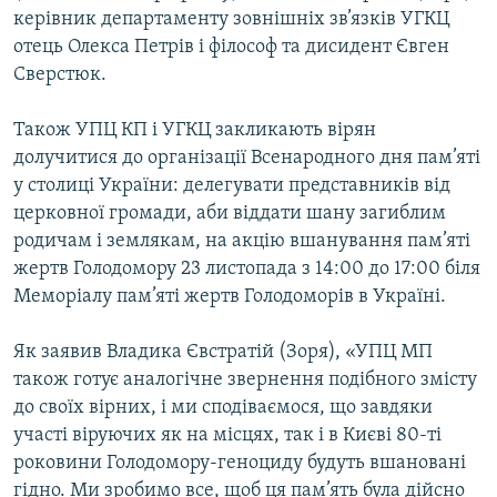
керівник департаменту зовнішніх зв’язків УГКЦ
Усі сайти RFE/RL
отець Олекса Петрів і філософ та дисидент Євген
Сверстюк.
Також УПЦ КП і УГКЦ закликають вірян
долучитися до організації Всенародного дня пам’яті
у столиці України: делегувати представників від
церковної громади, аби віддати шану загиблим
родичам і землякам, на акцію вшанування пам’яті
жертв Голодомору 23 листопада з 14:00 до 17:00 біля
Меморіалу пам’яті жертв Голодоморів в Україні.
Як заявив Владика Євстратій (Зоря), «УПЦ МП
також готує аналогічне звернення подібного змісту
до своїх вірних, і ми сподіваємося, що завдяки
участі віруючих як на місцях, так і в Києві 80-ті
роковини Голодомору-геноциду будуть вшановані
гідно. Ми зробимо все, щоб ця пам’ять була дійсно