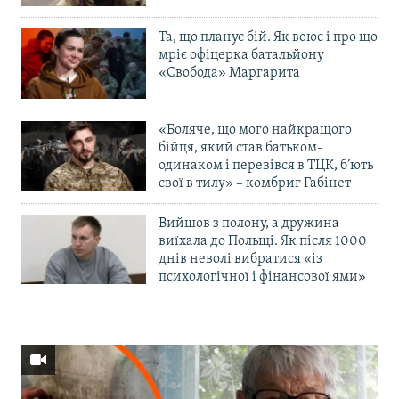
Та, що планує бій. Як воює і про що
мріє офіцерка батальйону
«Свобода» Маргарита
«Боляче, що мого найкращого
бійця, який став батьком-
одинаком і перевівся в ТЦК, б’ють
свої в тилу» – комбриг Габінет
Вийшов з полону, а дружина
виїхала до Польщі. Як після 1000
днів неволі вибратися «із
психологічної і фінансової ями»