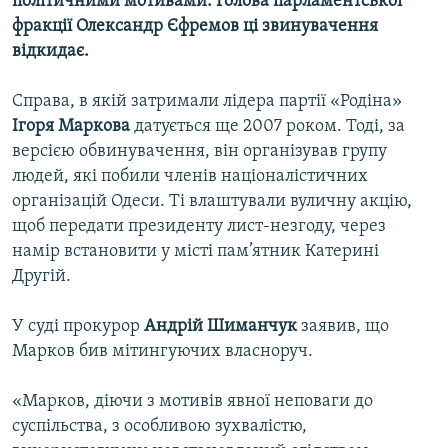
політичними мотивами. Голова парламентської
Усі сайти RFE/RL
фракції Олександр Єфремов ці звинувачення
відкидає.
Справа, в якій затримали лідера партії «Родіна»
Ігоря Маркова
датується ще 2007 роком. Тоді, за
версією обвинувачення, він організував групу
людей, які побили членів націоналістичних
організацій Одеси. Ті влаштували вуличну акцію,
щоб передати президенту лист-незгоду, через
намір встановити у місті пам’ятник Катерині
Другій.
У суді прокурор
Андрій Шиманчук
заявив, що
Марков бив мітингуючих власноруч.
«Марков, діючи з мотивів явної неповаги до
суспільства, з особливою зухвалістю,