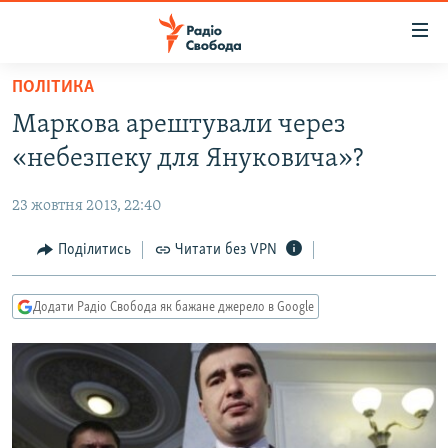
Доступність
посилання
Перейти
ПОЛІТИКА
до
РАДІО СВОБОДА – 70 РОКІВ
Маркова арештували через
основного
ВСЕ ЗА ДОБУ
матеріалу
«небезпеку для Януковича»?
СТАТТІ
Перейти
до
23 жовтня 2013, 22:40
ВІЙНА
ПОЛІТИКА
основної
РОСІЙСЬКА «ФІЛЬТРАЦІЯ»
Поділитись
Читати без VPN
ЕКОНОМІКА
навігації
Перейти
ДОНБАС.РЕАЛІЇ
СУСПІЛЬСТВО
до
Додати Радіо Свобода як бажане джерело в Google
КРИМ.РЕАЛІЇ
КУЛЬТУРА
пошуку
ТИ ЯК?
СПОРТ
СХЕМИ
УКРАЇНА
КИТАЙ.ВИКЛИКИ
СВІТ