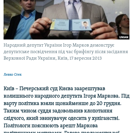
МУЛЬТИМЕДІА
ФОТО
СПЕЦПРОЄКТИ
ПОДКАСТИ
Народний депутат України Ігор Марков демонструє
депутатське посвідчення під час брифінгу після засідання
КРИМ РЕАЛІЇ
Верховної Ради України, Київ, 17 вересня 2013
РУС
УКР
Левко Стек
КТАТ
Київ – Печерський суд Києва заарештував
колишнього народного депутата Ігоря Маркова. Під
ДОЛУЧАЙСЯ!
варту політика взяли щонайменше до 20 грудня.
Таким чином суддя задовольнив клопотання
слідчого, який звинувачує одесита у хуліганстві.
Політологи пояснюють арешт Маркова