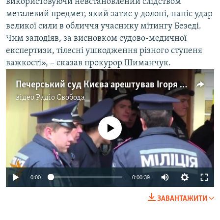
використовуючи невстановлений слідством
металевий предмет, який затис у долоні, наніс удар
великої сили в обличчя учаснику мітингу Безеді.
Чим заподіяв, за висновком судово-медичної
експертизи, тілесні ушкодження різного ступеня
важкості», – сказав прокурор Шиманчук.
Печерський суд Києва арештував Ігоря Маркова
відео
Радіо Свобода
No media source currently available
0:00
0:00:39
ЗАВАНТАЖИТИ