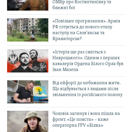
ОМБр про Костянтинівку та
ближні бої
«Повільне прогризання». Армія
РФ готується до нового етапу
наступу на Слов’янськ та
Краматорськ?
«Історія ще раз сміється з
Навроцького». Одним з перших
кавалерів Ордена Білого Орла був
Іван Мазепа
Від ейфорії до небажання жити.
Що відбувається з людьми після
звільнення із російського полону
Чоловік загинув і вона пішла на
фронт. «Це помста» – каже
операторка FPV «Білка»