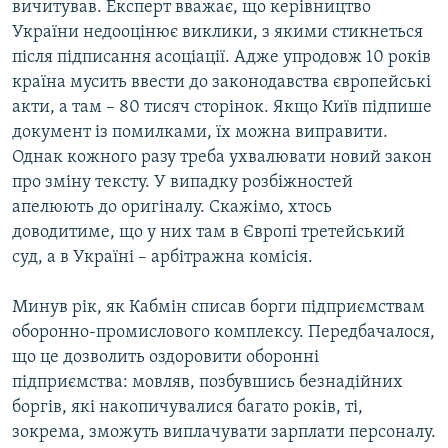
вичитував. Експерт вважає, що керівництво
Усі сайти RFE/RL
України недооцінює виклики, з якими стикнеться
після підписання асоціації. Адже упродовж 10 років
країна мусить ввести до законодавства європейські
акти, а там – 80 тисяч сторінок. Якщо Київ підпише
документ із помилками, їх можна виправити.
Однак кожного разу треба ухвалювати новий закон
про зміну тексту. У випадку розбіжностей
апелюють до оригіналу. Скажімо, хтось
доводитиме, що у них там в Європі третейський
суд, а в Україні – арбітражна комісія.
Минув рік, як Кабмін списав борги підприємствам
оборонно-промислового комплексу. Передбачалося,
що це дозволить оздоровити оборонні
підприємства: мовляв, позбувшись безнадійних
боргів, які накопичувалися багато років, ті,
зокрема, зможуть виплачувати зарплати персоналу.