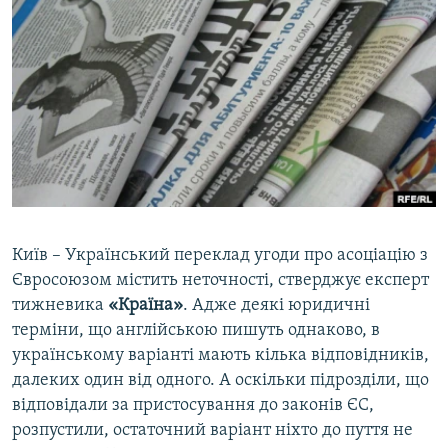
МУЛЬТИМЕДІА
ФОТО
СПЕЦПРОЄКТИ
ПОДКАСТИ
КРИМ РЕАЛІЇ
РУС
УКР
Київ – Український переклад угоди про асоціацію з
КТАТ
Євросоюзом містить неточності, стверджує експерт
тижневика
«Країна»
. Адже деякі юридичні
терміни, що англійською пишуть однаково, в
ДОЛУЧАЙСЯ!
українському варіанті мають кілька відповідників,
далеких один від одного. А оскільки підрозділи, що
відповідали за пристосування до законів ЄС,
розпустили, остаточний варіант ніхто до пуття не