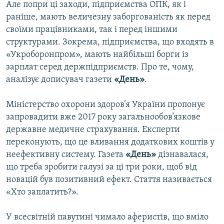
Але попри ці заходи, підприємства ОПК, як і
раніше, мають величезну заборгованість як перед
своїми працівниками, так і перед іншими
структурами. Зокрема, підприємства, що входять в
«Укроборонпром», мають найбільші борги із
зарплат серед держпідприємств. Про те, чому,
аналізує дописувач газети
«День»
.
Міністерство охорони здоров’я України пропонує
запровадити вже 2017 року загальнообов’язкове
державне медичне страхування. Експерти
переконують, що це вливання додаткових коштів у
неефективну систему. Газета
«День»
дізнавалася,
що треба зробити галузі за ці три роки, щоб від
новацій був позитивний ефект. Стаття називається
«Хто заплатить?».
У всесвітній павутині чимало аферистів, що вміло