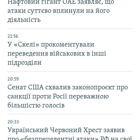
Нафтовий гігант ОАЕ заявляє, що
атаки суттєво вплинули на його
діяльність
21:56
У «Скелі» прокоментували
переведення військових в інші
підрозділи
20:59
Cенат США схвалив законопроєкт про
санкції проти Росії переважною
більшістю голосів
20:33
Український Червоний Хрест заявив
про «безпрецедентні атаки» РФ на свої