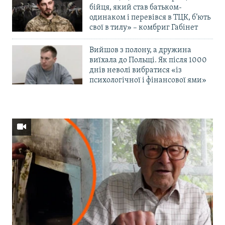
бійця, який став батьком-
одинаком і перевівся в ТЦК, б’ють
свої в тилу» – комбриг Габінет
Вийшов з полону, а дружина
виїхала до Польщі. Як після 1000
днів неволі вибратися «із
психологічної і фінансової ями»