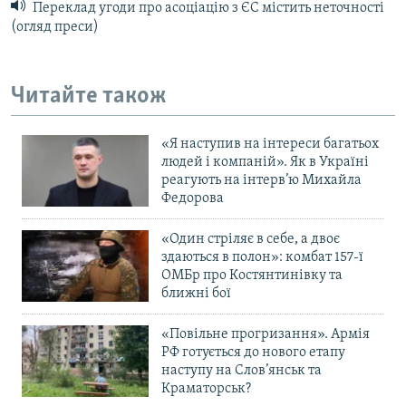
Переклад угоди про асоціацію з ЄС містить неточності
(огляд преси)
Читайте також
«Я наступив на інтереси багатьох
людей і компаній». Як в Україні
реагують на інтерв’ю Михайла
Федорова
«Один стріляє в себе, а двоє
здаються в полон»: комбат 157-ї
ОМБр про Костянтинівку та
ближні бої
«Повільне прогризання». Армія
РФ готується до нового етапу
наступу на Слов’янськ та
Краматорськ?