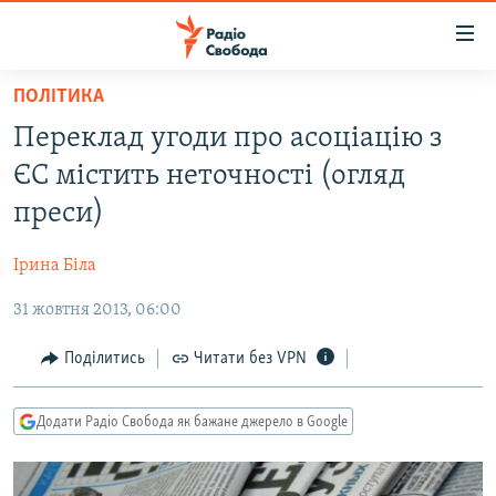
Доступність
посилання
Перейти
ПОЛІТИКА
до
РАДІО СВОБОДА – 70 РОКІВ
Переклад угоди про асоціацію з
основного
ВСЕ ЗА ДОБУ
матеріалу
ЄС містить неточності (огляд
СТАТТІ
Перейти
преси)
до
ВІЙНА
ПОЛІТИКА
основної
Ірина Біла
РОСІЙСЬКА «ФІЛЬТРАЦІЯ»
ЕКОНОМІКА
навігації
Перейти
31 жовтня 2013, 06:00
ДОНБАС.РЕАЛІЇ
СУСПІЛЬСТВО
до
КРИМ.РЕАЛІЇ
КУЛЬТУРА
Поділитись
Читати без VPN
пошуку
ТИ ЯК?
СПОРТ
Додати Радіо Свобода як бажане джерело в Google
СХЕМИ
УКРАЇНА
КИТАЙ.ВИКЛИКИ
СВІТ