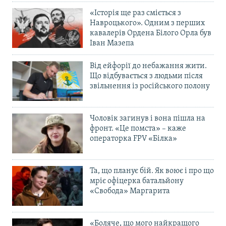
«Історія ще раз сміється з
Навроцького». Одним з перших
кавалерів Ордена Білого Орла був
Іван Мазепа
Від ейфорії до небажання жити.
Що відбувається з людьми після
звільнення із російського полону
Чоловік загинув і вона пішла на
фронт. «Це помста» – каже
операторка FPV «Білка»
Та, що планує бій. Як воює і про що
мріє офіцерка батальйону
«Свобода» Маргарита
«Боляче, що мого найкращого