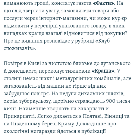
виманюють гроші, констатує газета
«Факти»
. На
що слід звертати увагу, замовляючи товари або
послуги через інтернет-магазини, чи може кур'єр
відмовити у перевірці упакованого товару, в яких
випадках краще взагалі відмовитися від покупки?
Про це видання розповідає у рубриці «Клуб
споживачів».
Повітря в Києві за чистотою близьке до луганського
й донецького, переконує тижневик
«Країна»
. У
столиці немає шахт і металургійних комбінатів, але
загазованість від машин не гірше від них
забруднює повітря. На недуги дихальних шляхів,
окрім туберкульозу, щорічно страждають 900 тисяч
киян. Найменше хворіють на Закарпатті й
Прикарпатті. Легко дихається в Полтаві, Вінниці та
на Південному березі Криму. Докладніше про
екологічні негаразди йдеться в публікації