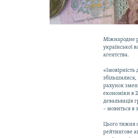
Міжнародне ре
української ва
агентства.
«Імовірність 
збільшилися,
рахунок змен
економіки в 2
девальвація г
– мовиться в з
Цього тижня 
рейтингове аг