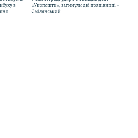
ибуху в
«Укрпошти», загинули дві працівниці –
рпня
Смілянський
19:10
України у
22 людини постраждали від ударів РФ
на Херсонщині за день – прокуратура
18:33
У СБУ заявили про ураження кораблів
біювання
берегової охорони ФСБ в окупованій
 його
Керчі й НПЗ в Ярославлі