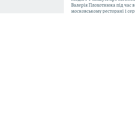
Валерія Плохотнюка під час в
московському ресторані 1 се
19:29
Зеленський звільнив послів 
чотирьох країнах
домо про нову
18:50
Голова АМКУ Кириленко
ої
прокоментував ймовірне ло
Стефанішиною призначення
результаті я не
директором НАБУ