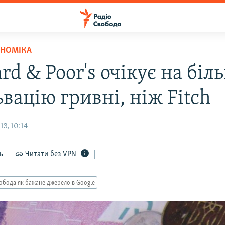
ОНОМІКА
rd & Poor's очікує на біл
вацію гривні, ніж Fitch
3, 10:14
ь
Читати без VPN
обода як бажане джерело в Google