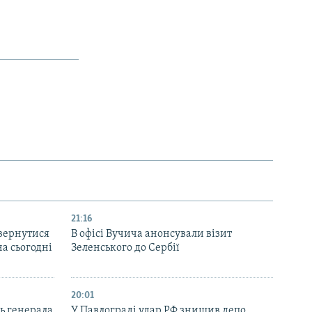
21:16
вернутися
В офісі Вучича анонсували візит
на сьогодні
Зеленського до Сербії
20:01
ь генерала
У Павлограді удар РФ знищив депо