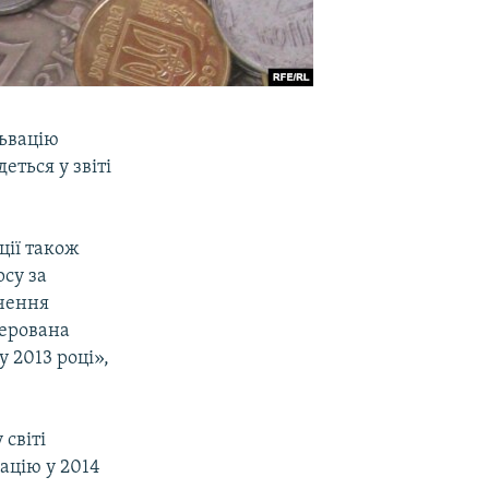
львацію
еться у звіті
ції також
су за
очення
керована
у 2013 році»,
світі
ацію у 2014