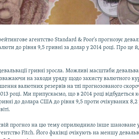
йтингове агентство Standard & Poor's прогнозує дева
люти до рівня 9,5 гривні за долар у 2014 році. Про це йд
девальвації гривні зросла. Можливі масштаби девальва
 зважаючи на заходи уряду щодо захисту валютного кур
шення валютних резервів на тлі прогнозованого скор
013 році. Ми припускаємо, що в 2014 році відбудеться 
ривні до долара США до рівня 9,5 проти очікуваних 8,2 
віті.
свій прогноз на цю тему оприлюднило інше шановане у 
ентство Fitch. Його фахівці очікують на меншу девальв