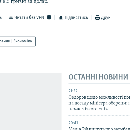
я 8,5 гривні за долар.
ь
Читати без VPN
Підписатись
Друк
овини | Економіка
ОСТАННІ НОВИНИ
21:52
Федоров щодо можливості по
на посаду міністра оборони: 
немає чіткого «ні»
20:41
Медіа РФ пишуть про загибел