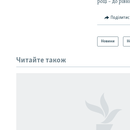
році – до рівн
Поділитис
Новини
Н
КРИМ РЕАЛІЇ
РУС
Читайте також
УКР
КТАТ
ДОЛУЧАЙСЯ!
Усі сайти RFE/RL