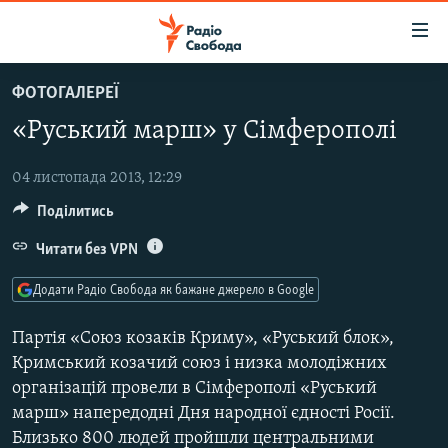
Доступність
посилання
Перейти
ФОТОГАЛЕРЕЇ
до
РАДІО СВОБОДА – 70 РОКІВ
«Руський марш» у Сімферополі
основного
ВСЕ ЗА ДОБУ
матеріалу
СТАТТІ
Перейти
04 листопада 2013, 12:29
до
Поділитись
ВІЙНА
ПОЛІТИКА
основної
РОСІЙСЬКА «ФІЛЬТРАЦІЯ»
Читати без VPN
ЕКОНОМІКА
навігації
Перейти
ДОНБАС.РЕАЛІЇ
СУСПІЛЬСТВО
Додати Радіо Свобода як бажане джерело в Google
до
КРИМ.РЕАЛІЇ
КУЛЬТУРА
пошуку
Партія «Союз козаків Криму», «Руський блок»,
ТИ ЯК?
СПОРТ
Кримський козачий союз і низка молодіжних
організацій провели в Сімферополі «Руський
СХЕМИ
УКРАЇНА
марш» напередодні Дня народної єдності Росії.
КИТАЙ.ВИКЛИКИ
СВІТ
Близько 800 людей пройшли центральними