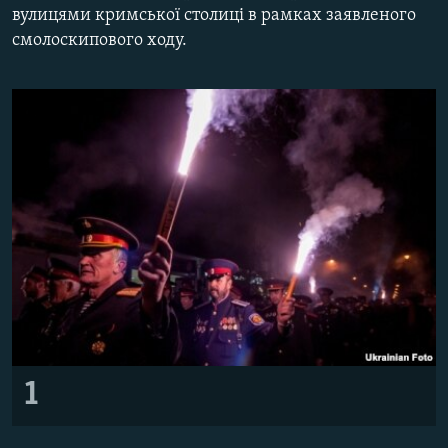
вулицями кримської столиці в рамках заявленого
МУЛЬТИМЕДІА
смолоскипового ходу.
ФОТО
СПЕЦПРОЄКТИ
ПОДКАСТИ
КРИМ РЕАЛІЇ
РУС
УКР
КТАТ
ДОЛУЧАЙСЯ!
1