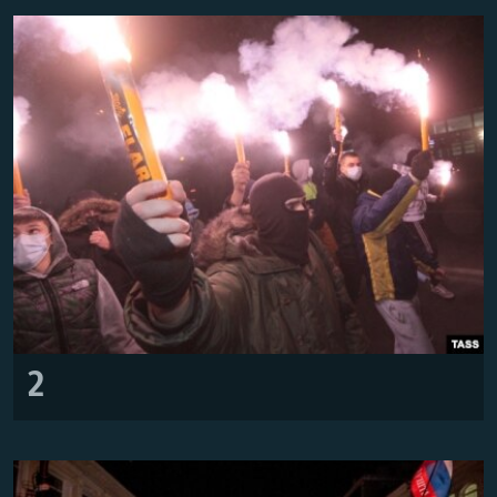
Усі сайти RFE/RL
2