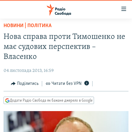
Доступність
посилання
Перейти
НОВИНИ | ПОЛІТИКА
до
РАДІО СВОБОДА – 70 РОКІВ
Нова справа проти Тимошенко не
основного
ВСЕ ЗА ДОБУ
матеріалу
має судових перспектив –
СТАТТІ
Перейти
Власенко
до
ВІЙНА
ПОЛІТИКА
основної
04 листопада 2013, 16:59
РОСІЙСЬКА «ФІЛЬТРАЦІЯ»
ЕКОНОМІКА
навігації
Перейти
Поділитись
Читати без VPN
ДОНБАС.РЕАЛІЇ
СУСПІЛЬСТВО
до
КРИМ.РЕАЛІЇ
КУЛЬТУРА
пошуку
Додати Радіо Свобода як бажане джерело в Google
ТИ ЯК?
СПОРТ
СХЕМИ
УКРАЇНА
КИТАЙ.ВИКЛИКИ
СВІТ