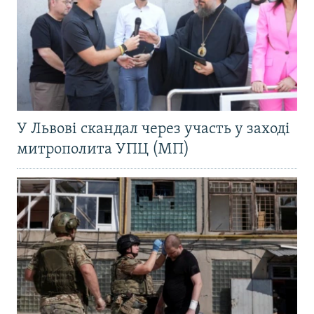
У Львові скандал через участь у заході
митрополита УПЦ (МП)