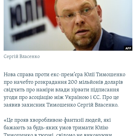
МУЛЬТИМЕДІА
ФОТО
СПЕЦПРОЄКТИ
ПОДКАСТИ
КРИМ РЕАЛІЇ
Сергій Власенко
РУС
УКР
Нова справа проти екс-прем’єра Юлії Тимошенко
про начебто розкрадання 200 мільйонів доларів
КТАТ
свідчить про наміри влади зірвати підписання
угоди про асоціацію між Україною і ЄС. Про це
ДОЛУЧАЙСЯ!
заявив захисник Тимошенко Сергій Власенко.
«Це прояв хворобливою фантазії людей, які
бажають за будь-яких умов тримати Юлію
Тимошенко в тюрмі, свідомо не виконуючи