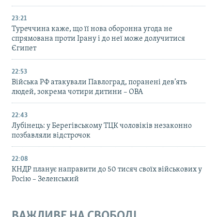
23:21
Туреччина каже, що її нова оборонна угода не
спрямована проти Ірану і до неї може долучитися
Єгипет
22:53
Війська РФ атакували Павлоград, поранені дев’ять
людей, зокрема чотири дитини – ОВА
22:43
Лубінець: у Берегівському ТЦК чоловіків незаконно
позбавляли відстрочок
22:08
КНДР планує направити до 50 тисяч своїх військових у
Росію – Зеленський
ВАЖЛИВЕ НА СВОБОДІ