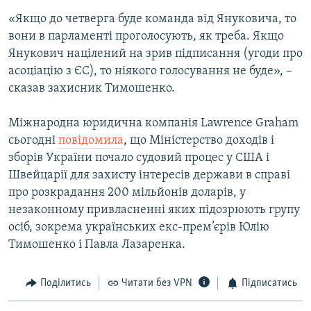
«Якщо до четверга буде команда від Януковича, то
вони в парламенті проголосують, як треба. Якщо
Янукович націлений на зрив підписання (угоди про
асоціацію з ЄС), то ніякого голосування не буде», –
сказав захисник Тимошенко.
Міжнародна юридична компанія Lawrence Graham
сьогодні
повідомила
, що Міністерство доходів і
зборів України почало судовий процес у США і
Швейцарії для захисту інтересів держави в справі
про розкрадання 200 мільйонів доларів, у
незаконному привласненні яких підозрюють групу
осіб, зокрема українських екс-прем’єрів Юлію
Тимошенко і Павла Лазаренка.
Поділитись
Читати без VPN
Підписатись