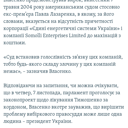
Власенко продемонстрував вирок, винесений 7
травня 2004 року американським судом стосовно
екс-прем’єра Павла Лазаренка, в якому, за його
словами, вказується на відсутність причетності
корпорації «Єдині енергетичні системи України» і
компанії Somolli Enterprises Limited до махінацій з
коштами.
«Суд встановив голослівність зв’язку цих компаній,
тобто будь-якого складу злочину у цих компаній
немає», – зазначив Власенко.
Відповідаючи на запитання, чи можна очікувати,
що в четвер, 7 листопада, парламент проголосує за
законопроект щодо лікування Тимошенко за
кордоном, Власенко вкотре зауважив, що вирішити
проблему вибіркового правосуддя може лише одна
людина – президент України.