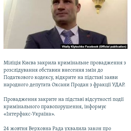
МУЛЬТИМЕДІА
ФОТО
СПЕЦПРОЄКТИ
ПОДКАСТИ
КРИМ РЕАЛІЇ
РУС
Міліція Києва закрила кримінальне провадження з
розслідування обставин внесення змін до
УКР
Податкового кодексу, відкрите на підставі заяви
КТАТ
народного депутата Оксани Продан з фракції УДАР.
ДОЛУЧАЙСЯ!
Провадження закрите на підставі відсутності події
кримінального правопорушення, інформує
«Інтерфакс-Україна».
24 жовтня Верховна Рада ухвалила закон про