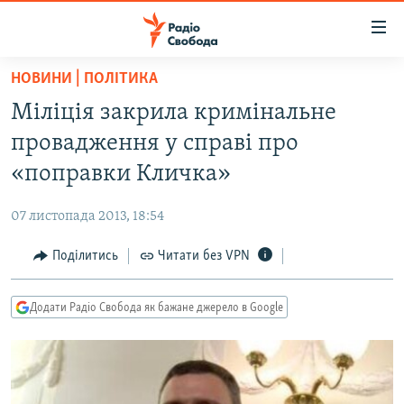
Доступність
посилання
Перейти
НОВИНИ | ПОЛІТИКА
до
РАДІО СВОБОДА – 70 РОКІВ
Міліція закрила кримінальне
основного
ВСЕ ЗА ДОБУ
матеріалу
провадження у справі про
СТАТТІ
Перейти
«поправки Кличка»
до
ВІЙНА
ПОЛІТИКА
основної
07 листопада 2013, 18:54
РОСІЙСЬКА «ФІЛЬТРАЦІЯ»
ЕКОНОМІКА
навігації
Перейти
Поділитись
Читати без VPN
ДОНБАС.РЕАЛІЇ
СУСПІЛЬСТВО
до
КРИМ.РЕАЛІЇ
КУЛЬТУРА
пошуку
Додати Радіо Свобода як бажане джерело в Google
ТИ ЯК?
СПОРТ
СХЕМИ
УКРАЇНА
КИТАЙ.ВИКЛИКИ
СВІТ