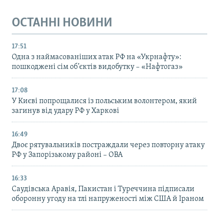
ОСТАННІ НОВИНИ
17:51
Одна з наймасованіших атак РФ на «Укрнафту»:
пошкоджені сім об’єктів видобутку – «Нафтогаз»
17:08
У Києві попрощалися із польським волонтером, який
загинув від удару РФ у Харкові
16:49
Двоє рятувальників постраждали через повторну атаку
РФ у Запорізькому районі – ОВА
16:33
Саудівська Аравія, Пакистан і Туреччина підписали
оборонну угоду на тлі напруженості між США й Іраном