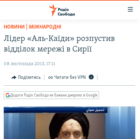
Доступність
посилання
Перейти
НОВИНИ | МІЖНАРОДНІ
до
РАДІО СВОБОДА – 70 РОКІВ
Лідер «Аль-Каїди» розпустив
основного
ВСЕ ЗА ДОБУ
матеріалу
відділок мережі в Сирії
СТАТТІ
Перейти
до
08 листопада 2013, 17:11
ВІЙНА
ПОЛІТИКА
основної
РОСІЙСЬКА «ФІЛЬТРАЦІЯ»
Поділитись
Читати без VPN
ЕКОНОМІКА
навігації
Перейти
ДОНБАС.РЕАЛІЇ
СУСПІЛЬСТВО
до
Додати Радіо Свобода як бажане джерело в Google
КРИМ.РЕАЛІЇ
КУЛЬТУРА
пошуку
ТИ ЯК?
СПОРТ
СХЕМИ
УКРАЇНА
КИТАЙ.ВИКЛИКИ
СВІТ