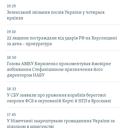
19:29
Зеленський звільнив послів України у чотирьох
країнах
19:10
22 людини постраждали від ударів РФ на Херсонщині
за день – прокуратура
18:50
Голова АМКУ Кириленко прокоментував ймовірне
лобіювання Стефанішиною призначення його
директором НАБУ
18:33
У СБУ заявили про ураження кораблів берегової
охорони ФСБ в окупованій Керчі й НПЗ в Ярославлі
17:45
У Німеччині заарештували громадянина України за
підозрою в шпигунстві