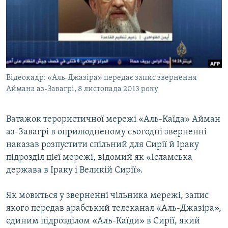
МУЛЬТИМЕДІА
ФОТО
СПЕЦПРОЄКТИ
ПОДКАСТИ
Відеокадр: «Аль-Джазіра» передає запис звернення
Аймана аз-Завагрі, 8 листопада 2013 року
КРИМ РЕАЛІЇ
РУС
Ватажок терористичної мережі «Аль-Каїда» Айман
УКР
аз-Завагрі в оприлюдненому сьогодні зверненні
КТАТ
наказав розпустити спільний для Сирії й Іраку
підрозділ цієї мережі, відомий як «Ісламська
ДОЛУЧАЙСЯ!
держава в Іраку і Великій Сирії».
Як мовиться у зверненні чільника мережі, запис
якого передав арабський телеканал «Аль-Джазіра»,
єдиним підрозділом «Аль-Каїди» в Сирії, який