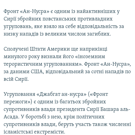
Фронт «Ан-Нусра» є одним із найактивніших у
Сирії збройних повстанських противладних
угруповань, яке взяло на себе відповідальність за
низку нападів із великим числом загиблих.
Сполучені Штати Америки ще наприкінці
минулого року визнали його «іноземним
терористичним угрупованням». Фронт «Ан-Нусра»,
за даними США, відповідальний за сотні нападів по
всій Сирії.
Угруповання «Джабгат ан-нусра» («Фронт
перемоги») є одним із багатьох збройних
супротивників влади президента Сирії Башара аль-
Асада. У боротьбі з нею, крім політичних
супротивників влади, беруть участь також численні
ісламістські екстремісти.