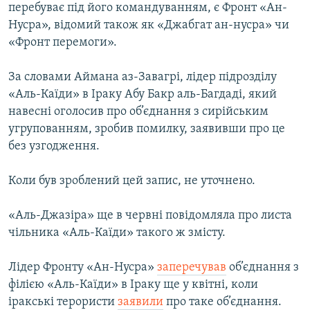
перебуває під його командуванням, є Фронт «Ан-
Усі сайти RFE/RL
Нусра», відомий також як «Джабгат ан-нусра» чи
«Фронт перемоги».
За словами Аймана аз-Завагрі, лідер підрозділу
«Аль-Каїди» в Іраку Абу Бакр аль-Багдаді, який
навесні оголосив про об’єднання з сирійським
угрупованням, зробив помилку, заявивши про це
без узгодження.
Коли був зроблений цей запис, не уточнено.
«Аль-Джазіра» ще в червні повідомляла про листа
чільника «Аль-Каїди» такого ж змісту.
Лідер Фронту «Ан-Нусра»
заперечував
об’єднання з
філією «Аль-Каїди» в Іраку ще у квітні, коли
іракські терористи
заявили
про таке об’єднання.