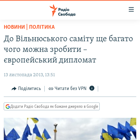
Доступність
посилання
Перейти
НОВИНИ | ПОЛІТИКА
до
РАДІО СВОБОДА – 70 РОКІВ
До Вільнюського саміту ще багато
основного
ВСЕ ЗА ДОБУ
матеріалу
чого можна зробити –
СТАТТІ
Перейти
європейський дипломат
до
ВІЙНА
ПОЛІТИКА
основної
13 листопада 2013, 13:51
РОСІЙСЬКА «ФІЛЬТРАЦІЯ»
ЕКОНОМІКА
навігації
Перейти
Поділитись
Читати без VPN
ДОНБАС.РЕАЛІЇ
СУСПІЛЬСТВО
до
КРИМ.РЕАЛІЇ
КУЛЬТУРА
пошуку
Додати Радіо Свобода як бажане джерело в Google
ТИ ЯК?
СПОРТ
СХЕМИ
УКРАЇНА
ПРИАЗОВ’Я
СВІТ