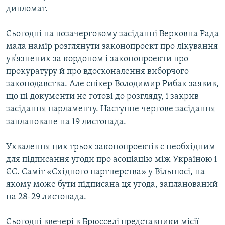
дипломат.
Усі сайти RFE/RL
Сьогодні на позачерговому засіданні Верховна Рада
мала намір розглянути законопроект про лікування
ув’язнених за кордоном і законопроекти про
прокуратуру й про вдосконалення виборчого
законодавства. Але спікер Володимир Рибак заявив,
що ці документи не готові до розгляду, і закрив
засідання парламенту. Наступне чергове засідання
заплановане на 19 листопада.
Ухвалення цих трьох законопроектів є необхідним
для підписання угоди про асоціацію між Україною і
ЄС. Саміт «Східного партнерства» у Вільнюсі, на
якому може бути підписана ця угода, запланований
на 28-29 листопада.
Сьогодні ввечері в Брюсселі представники місії