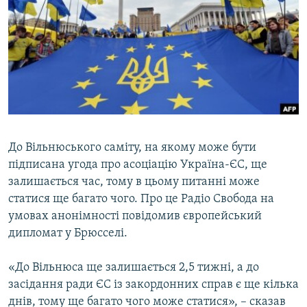
КИТАЙ.ВИКЛИКИ
МУЛЬТИМЕДІА
ФОТО
СПЕЦПРОЄКТИ
ПОДКАСТИ
До Вільнюського саміту, на якому може бути
КРИМ РЕАЛІЇ
підписана угода про асоціацію Україна-ЄС, ще
РУС
залишається час, тому в цьому питанні може
УКР
статися ще багато чого. Про це Радіо Свобода на
КТАТ
умовах анонімності повідомив європейський
дипломат у Брюсселі.
ДОЛУЧАЙСЯ!
«До Вільнюса ще залишається 2,5 тижні, а до
засідання ради ЄС із закордонних справ є ще кілька
днів, тому ще багато чого може статися», – сказав