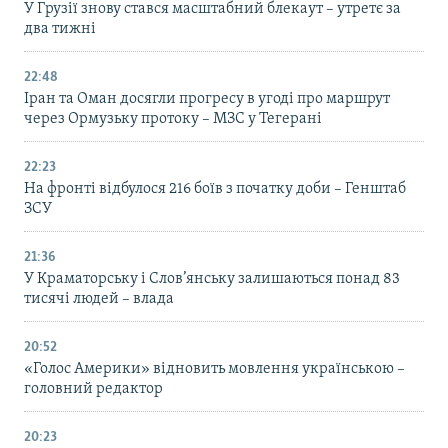
У Грузії знову стався масштабний блекаут – утретє за
два тижні
22:48
Іран та Оман досягли прогресу в угоді про маршрут
через Ормузьку протоку – МЗС у Тегерані
22:23
На фронті відбулося 216 боїв з початку доби – Генштаб
ЗСУ
21:36
У Краматорську і Слов’янську залишаються понад 83
тисячі людей – влада
20:52
«Голос Америки» відновить мовлення українською –
головний редактор
20:23