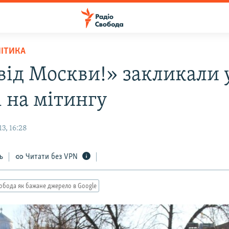
ЛІТИКА
 від Москви!» закликали 
і на мітингу
3, 16:28
ь
Читати без VPN
обода як бажане джерело в Google