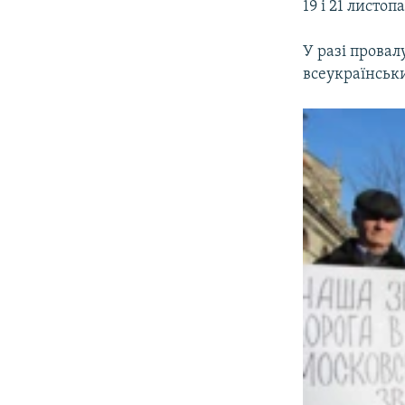
19 і 21 листо
У разі провал
всеукраїнськ