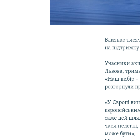
Близько тисяч
на підтримку 
Учасники акц
Львова, трима
«Наш вибір – 
розгорнули пр
«У Європі вищ
європейськими
саме цей шлях
часи нелегкі,
може бути», –