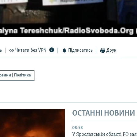
ь
Читати без VPN
Підписатись
Друк
овини | Політика
ОСТАННІ НОВИНИ
08:58
У Ярославській області РФ за