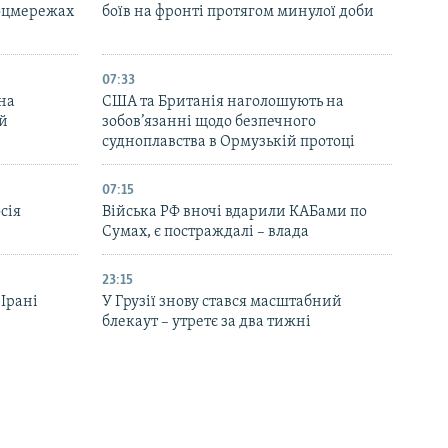
соцмережах
боїв на фронті протягом минулої доби
07:33
на
США та Британія наголошують на
ей
зобов’язанні щодо безпечного
судноплавства в Ормузькій протоці
07:15
сія
Війська РФ вночі вдарили КАБами по
Сумах, є постраждалі – влада
23:15
 Ірані
У Грузії знову стався масштабний
блекаут – утретє за два тижні