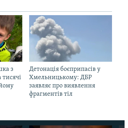
шка з
Детонація боєприпасів у
 тисячі
Хмельницькому: ДБР
 йому
заявляє про виявлення
фрагментів тіл