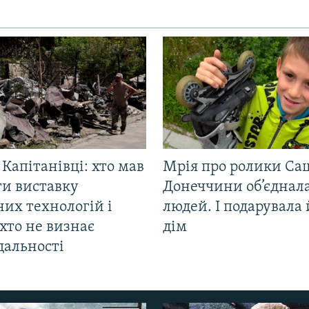
 Капітанівці: хто мав
Мрія про ролики Са
ти виставку
Донеччини об’єднала
их технологій і
людей. І подарувала
хто не визнає
дім
дальності