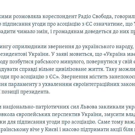
якими розмовляла кореспондент Радіо Свобода, говорил
 підписання угоди про асоціацію з ЄС означатиме, що
вадити чимало змін, і громадянам доведеться до них п
ингу оприлюднили звернення до українського народу,
зидентові України. У заяві мовиться, що «Україна ма
оду позбутися рабського минулого, повернутися у свій
будувати справді вільне цивілізоване життя. Таку можли
оди про асоціацію з ЄС». Звернення містить занепокоє
ння парламенту з ухваленням євроінтеграційних закон
 позиції президента.
 національно-патріотичних сил Львова закликали укр
овкола європейських перспектив України, змусити влад
ки для підписання угоди про асоціацію. Саме тому важ
країнському віче у Києві і масово підтримати акції біл