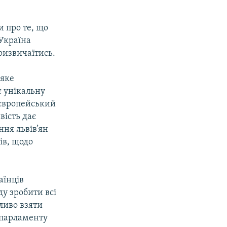
и про те, що
 Україна
ризвичаїтись.
 яке
є унікальну
 європейський
вість дає
ння львів’ян
ів, щодо
аїнців
у зробити всі
ливо взяти
я парламенту