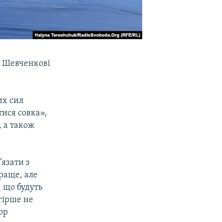
а Шевченкові
их сил
тися совка»,
, а також
’язати з
раще, але
, що будуть
 гірше не
ор