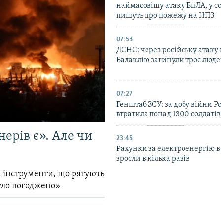
наймасовішу атаку БпЛА, у 
пишуть про пожежу на НПЗ
07:53
ДСНС: через російську атаку 
Балаклію загинули троє люд
07:27
Генштаб ЗСУ: за добу війни Ро
втратила понад 1300 солдатів
ерів є». Але чи
23:45
Рахунки за електроенергію в
зросли в кілька разів
 інструменти, що рятують
уло погоджено»