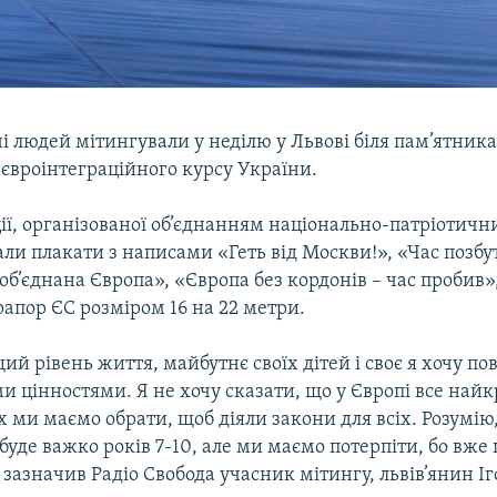
і людей мітингували у неділю у Львові біля пам’ятник
євроінтеграційного курсу України.
ії, організованої об’єднанням національно-патріотичн
ли плакати з написами «Геть від Москви!», «Час позбу
об’єднана Європа», «Європа без кордонів – час пробив»
апор ЄС розміром 16 на 22 метри.
ий рівень життя, майбутнє своїх дітей і своє я хочу пов
 цінностями. Я не хочу сказати, що у Європі все найк
 ми маємо обрати, щоб діяли закони для всіх. Розумію
 буде важко років 7-10, але ми маємо потерпіти, бо вже
 зазначив Радіо Свобода учасник мітингу, львів’янин Іг