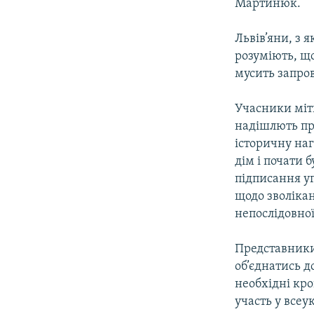
Мартинюк.
Львів’яни, з 
розуміють, що
мусить запро
Учасники міт
надішлють пре
історичну наг
дім і почати 
підписання уг
щодо зволіка
непослідовної
Представники
об’єднатись д
необхідні кро
участь у всеу