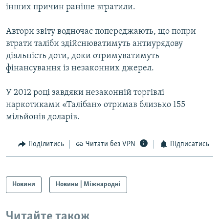
інших причин раніше втратили.
Усі сайти RFE/RL
Автори звіту водночас попереджають, що попри
втрати таліби здійснюватимуть антиурядову
діяльність доти, доки отримуватимуть
фінансування із незаконних джерел.
У 2012 році завдяки незаконній торгівлі
наркотиками «Талібан» отримав близько 155
мільйонів доларів.
Поділитись
Читати без VPN
Підписатись
Новини
Новини | Міжнародні
Читайте також