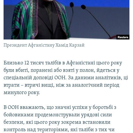
МУЛЬТИМЕДІА
ФОТО
СПЕЦПРОЄКТИ
ПОДКАСТИ
Президент Афганістану Хамід Карзай
КРИМ РЕАЛІЇ
РУС
Близько 12 тисяч талібів в Афганістані цього року
були вбиті, поранені або взяті у полон, йдеться у
УКР
спеціальній доповіді ООН. За даними аналітиків, ці
КТАТ
втрати – втричі вищі, ніж за аналогічний період
минулого року.
ДОЛУЧАЙСЯ!
В ООН вважають, що значні успіхи у боротьбі з
бойовиками продемонстрували урядові сили
безпеки, які цього року зокрема встановили
контроль над територіями, які таліби з тих чи