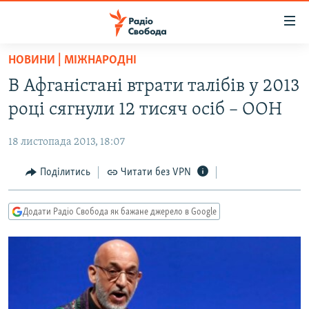
Доступність
посилання
Перейти
НОВИНИ | МІЖНАРОДНІ
до
РАДІО СВОБОДА – 70 РОКІВ
В Афганістані втрати талібів у 2013
основного
ВСЕ ЗА ДОБУ
матеріалу
році сягнули 12 тисяч осіб – ООН
СТАТТІ
Перейти
до
18 листопада 2013, 18:07
ВІЙНА
ПОЛІТИКА
основної
РОСІЙСЬКА «ФІЛЬТРАЦІЯ»
Поділитись
Читати без VPN
ЕКОНОМІКА
навігації
Перейти
ДОНБАС.РЕАЛІЇ
СУСПІЛЬСТВО
до
Додати Радіо Свобода як бажане джерело в Google
КРИМ.РЕАЛІЇ
КУЛЬТУРА
пошуку
ТИ ЯК?
СПОРТ
СХЕМИ
УКРАЇНА
КИТАЙ.ВИКЛИКИ
СВІТ