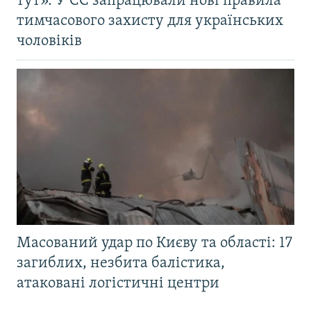
тут». У ЄС запрацювали нові правила
тимчасового захисту для українських
чоловіків
Масований удар по Києву та області: 17
загиблих, незбита балістика,
атаковані логістичні центри