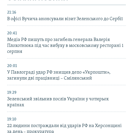
21:16
В офісі Вучича анонсували візит Зеленського до Сербії
20:41
Медіа РФ пишуть про загибель генерала Валерія
Плохотнюка під час вибуху в московському ресторані 1
серпня
20:01
У Павлограді удар РФ знищив депо «Укрпошти»,
загинули дві працівниці – Смілянський
19:29
Зеленський звільнив послів України у чотирьох
країнах
19:10
22 людини постраждали від ударів РФ на Херсонщині
за день – прокуратура