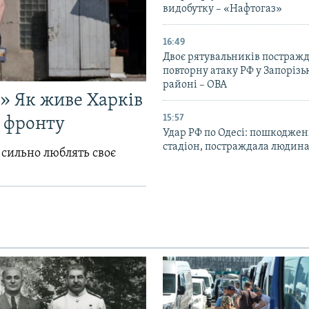
видобутку – «Нафтогаз»
16:49
Двоє рятувальників постраж
повторну атаку РФ у Запоріз
районі – ОВА
!» Як живе Харків
15:57
д фронту
Удар РФ по Одесі: пошкодже
стадіон, постраждала людина
 сильно люблять своє