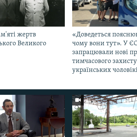
м'яті жертв
«Доведеться поясню
ького Великого
чому вони тут». У Є
запрацювали нові п
тимчасового захисту
українських чоловік