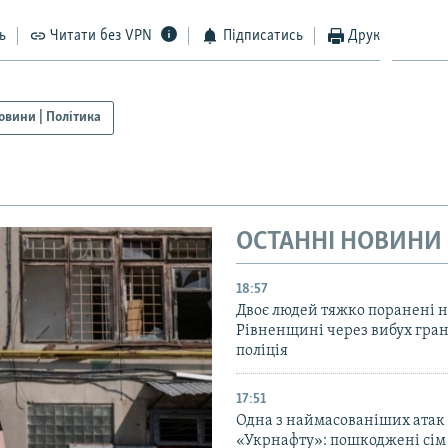
ь
Читати без VPN
Підписатись
Друк
овини | Політика
ОСТАННІ НОВИНИ
18:57
Двоє людей тяжко поранені 
Рівненщині через вибух гран
поліція
17:51
Одна з наймасованіших атак
«Укрнафту»: пошкоджені сім 