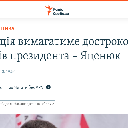
ЛІТИКА
ція вимагатиме дострок
ів президента – Яценюк
3, 19:54
ь
Читати без VPN
обода як бажане джерело в Google