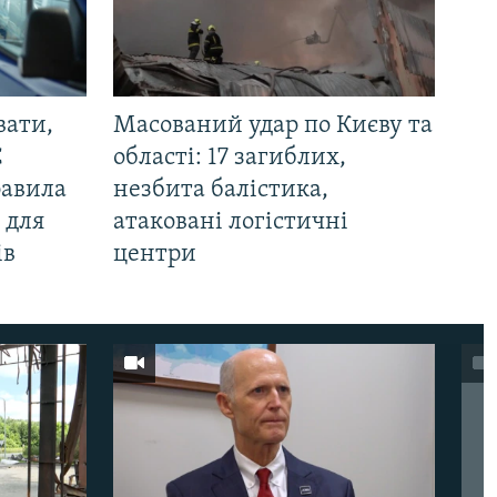
вати,
Масований удар по Києву та
С
області: 17 загиблих,
равила
незбита балістика,
 для
атаковані логістичні
ів
центри