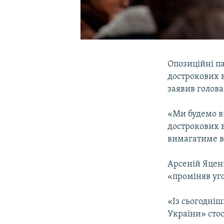
Опозиційні п
дострокових в
заявив голова
«Ми будемо в
дострокових в
вимагатиме ві
Арсеній Яцен
«проміняв уго
«Із сьогодні
України» сто