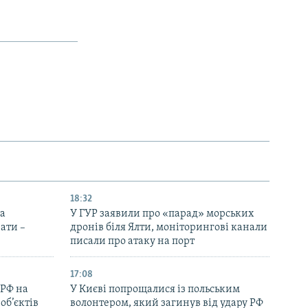
18:32
на
У ГУР заявили про «парад» морських
ати –
дронів біля Ялти, моніторингові канали
писали про атаку на порт
17:08
 РФ на
У Києві попрощалися із польським
об’єктів
волонтером, який загинув від удару РФ