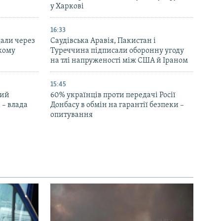
у Харкові
16:33
дали через
Саудівська Аравія, Пакистан і
ькому
Туреччина підписали оборонну угоду
на тлі напруженості між США й Іраном
15:45
ний
60% українців проти передачі Росії
 – влада
Донбасу в обмін на гарантії безпеки –
опитування