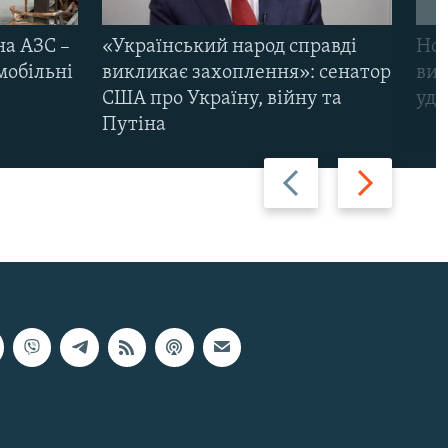
на АЗС –
«Український народ справді
Нов
мобільні
викликає захоплення»: сенатор
виж
США про Україну, війну та
уда
Путіна
Назад
Вперед