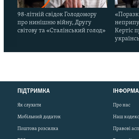
98-літній свідок Голодомору
«Поразк
про нинішню війну, Другу
неприпу
світову та «Сталінський голод»
Кертіс п
українс
КРИМ РЕАЛІЇ
РУС
ПІДТРИМКА
ІНФОРМА
УКР
КТАТ
Як слухати
Про нас
Мобільний додаток
Наш кодек
ДОЛУЧАЙСЯ!
Поштова розсилка
Правові ас