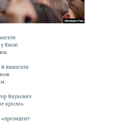
имагати
у Києві
нюк.
 й вимагати
акож
им.
тор Янукович
е крісло».
у «президент