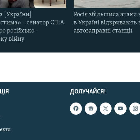
а [України]
Росія збільшила атаки 
стима» – сенатор США
в Україні відкривають 
ро російсько-
автозаправні станції
ьку війну
ЦІЯ
ДОЛУЧАЙСЯ!
с
пекти