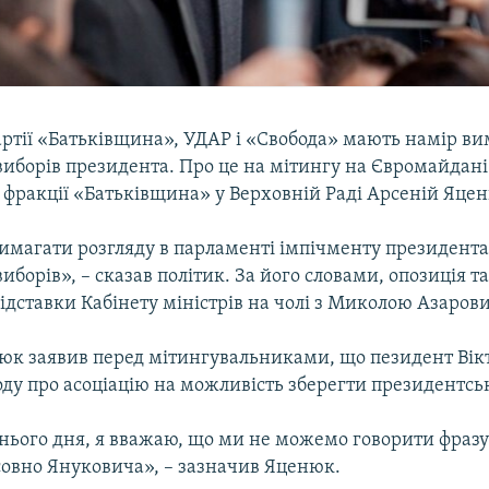
артії «Батьківщина», УДАР і «Свобода» мають намір в
иборів президента. Про це на мітингу на Євромайдані 
 фракції «Батьківщина» у Верховній Раді Арсеній Яце
имагати розгляду в парламенті імпічменту президента
иборів», – сказав політик. За його словами, опозиція т
дставки Кабінету міністрів на чолі з Миколою Азаров
юк заявив перед мітингувальниками, що пезидент Вік
ду про асоціацію на можливість зберегти президентськ
шнього дня, я вважаю, що ми не можемо говорити фраз
совно Януковича», – зазначив Яценюк.