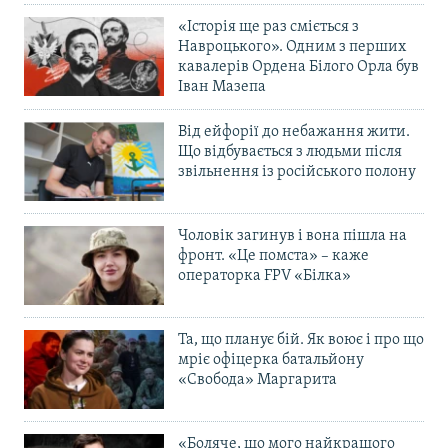
«Історія ще раз сміється з
Навроцького». Одним з перших
кавалерів Ордена Білого Орла був
Іван Мазепа
Від ейфорії до небажання жити.
Що відбувається з людьми після
звільнення із російського полону
Чоловік загинув і вона пішла на
фронт. «Це помста» – каже
операторка FPV «Білка»
Та, що планує бій. Як воює і про що
мріє офіцерка батальйону
«Свобода» Маргарита
«Боляче, що мого найкращого