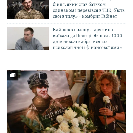
бійця, який став батьком-
одинаком і перевівся в ТЦК, б’ють
свої в тилу» – комбриг Габінет
Вийшов з полону, а дружина
виїхала до Польщі. Як після 1000
днів неволі вибратися «із
психологічної і фінансової ями»