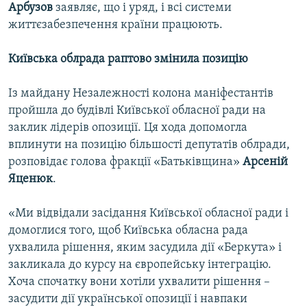
Арбузов
заявляє, що і уряд, і всі системи
життєзабезпечення країни працюють.
Київська облрада раптово змінила позицію
Із майдану Незалежності колона маніфестантів
пройшла до будівлі Київської обласної ради на
заклик лідерів опозиції. Ця хода допомогла
вплинути на позицію більшості депутатів облради,
розповідає голова фракції «Батьківщина»
Арсеній
Яценюк
.
«Ми відвідали засідання Київської обласної ради і
домоглися того, щоб Київська обласна рада
ухвалила рішення, яким засудила дії «Беркута» і
закликала до курсу на європейську інтеграцію.
Хоча спочатку вони хотіли ухвалити рішення –
засудити дії української опозиції і навпаки