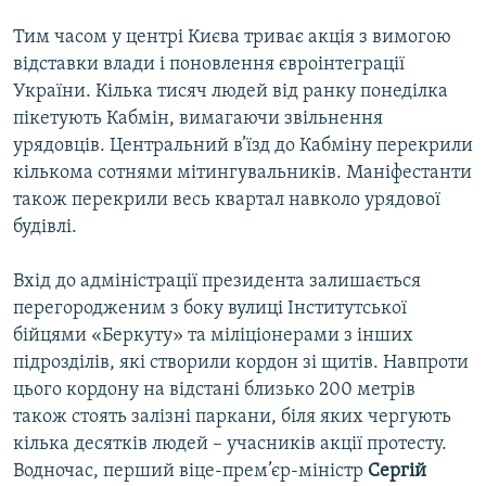
Тим часом у центрі Києва триває акція з вимогою
відставки влади і поновлення євроінтеграції
України. Кілька тисяч людей від ранку понеділка
пікетують Кабмін, вимагаючи звільнення
урядовців. Центральний в’їзд до Кабміну перекрили
кількома сотнями мітингувальників. Маніфестанти
також перекрили весь квартал навколо урядової
будівлі.
Вхід до адміністрації президента залишається
перегородженим з боку вулиці Інститутської
бійцями «Беркуту» та міліціонерами з інших
підрозділів, які створили кордон зі щитів. Навпроти
цього кордону на відстані близько 200 метрів
також стоять залізні паркани, біля яких чергують
кілька десятків людей – учасників акції протесту.
Водночас, перший віце-прем’єр-міністр
Сергій