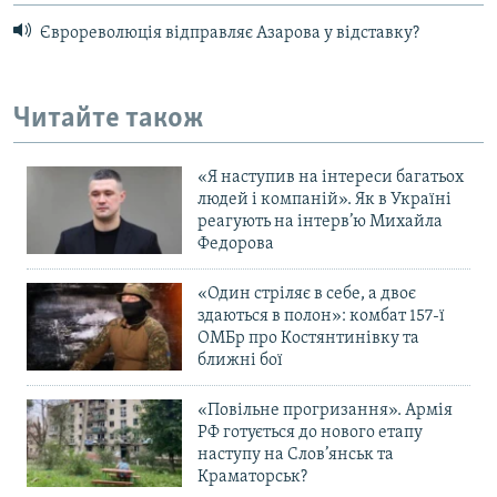
Єврореволюція відправляє Азарова у відставку?
Читайте також
«Я наступив на інтереси багатьох
людей і компаній». Як в Україні
реагують на інтерв’ю Михайла
Федорова
«Один стріляє в себе, а двоє
здаються в полон»: комбат 157-ї
ОМБр про Костянтинівку та
ближні бої
«Повільне прогризання». Армія
РФ готується до нового етапу
наступу на Слов’янськ та
Краматорськ?