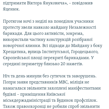
підтримати Віктора Януковича», – повідомив
Яценюк.
Протягом ночі з неділі на понеділок учасники
протесту звели навколо майдану Незалежності
барикади. Для цього активісти, зокрема,
використали частину конструкцій розібраної
новорічної ялинки. Всі підходи до Майдану з боку
Хрещатика, вулиць Інститутської, Городецького,
Європейської площі перекриті барикадами. У
середині периметру близько 20 наметів.
Ніч та день минули без сутичок та заворушень.
Попри заяви представників МВС, міліція не
намагалася звільнити захоплені маніфестантами
будівлі – приміщення Київської
міськдержадміністрації та Будинок профспілок.
Також правоохоронці не робили спроб звільнити