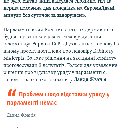
не було. Відтак акція відбулася спокійно. Ніч та
Усі сайти RFE/RL
перша половина дня понеділка на Євромайдані
минули без сутичок та заворушень.
Парламентський Комітет з питань державного
будівництва та місцевого самоврядування
рекомендує Верховній Раді ухвалити за основу і в
цілому проект постанови про недовіру Кабінету
міністрів. За таке рішення на засіданні комітету
проголосували 8 депутатів. Голоси для ухвалення
рішення про відставку уряду у парламенті є,
заявляє голова цього комітету
Давид Жванія
.
Проблем щодо відставки уряду у
парламенті немає
Давид Жванія