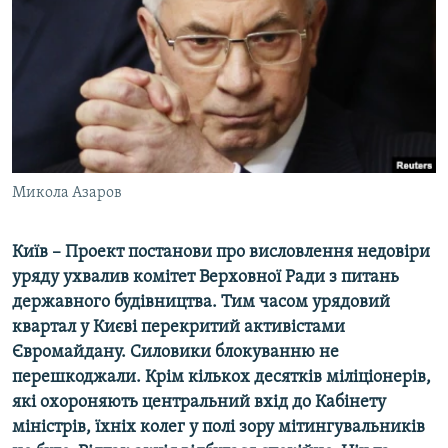
МУЛЬТИМЕДІА
ФОТО
СПЕЦПРОЄКТИ
ПОДКАСТИ
КРИМ РЕАЛІЇ
Микола Азаров
РУС
УКР
Київ – Проект постанови про висловлення недовіри
уряду ухвалив комітет Верховної Ради з питань
КТАТ
державного будівництва. Тим часом урядовий
квартал у Києві перекритий активістами
ДОЛУЧАЙСЯ!
Євромайдану. Силовики блокуванню не
перешкоджали. Крім кількох десятків міліціонерів,
які охороняють центральний вхід до Кабінету
міністрів, їхніх колег у полі зору мітингувальників