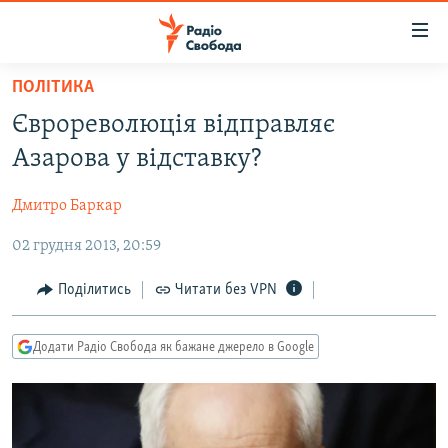
Доступність
посилання
Перейти
ПОЛІТИКА
до
РАДІО СВОБОДА – 70 РОКІВ
Єврореволюція відправляє
основного
ВСЕ ЗА ДОБУ
матеріалу
Азарова у відставку?
СТАТТІ
Перейти
до
Дмитро Баркар
ВІЙНА
ПОЛІТИКА
основної
02 грудня 2013, 20:59
РОСІЙСЬКА «ФІЛЬТРАЦІЯ»
ЕКОНОМІКА
навігації
Перейти
ДОНБАС.РЕАЛІЇ
СУСПІЛЬСТВО
Поділитись
Читати без VPN
до
КРИМ.РЕАЛІЇ
КУЛЬТУРА
пошуку
Додати Радіо Свобода як бажане джерело в Google
ТИ ЯК?
СПОРТ
СХЕМИ
УКРАЇНА
КИТАЙ.ВИКЛИКИ
СВІТ