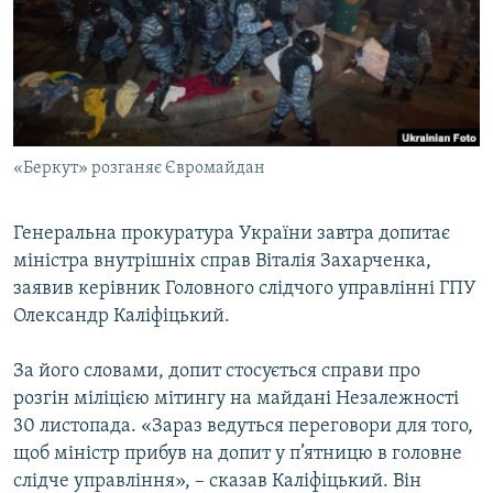
КИТАЙ.ВИКЛИКИ
МУЛЬТИМЕДІА
ФОТО
СПЕЦПРОЄКТИ
«Беркут» розганяє Євромайдан
ПОДКАСТИ
Генеральна прокуратура України завтра допитає
КРИМ РЕАЛІЇ
міністра внутрішніх справ Віталія Захарченка,
РУС
заявив керівник Головного слідчого управлінні ГПУ
УКР
Олександр Каліфіцький.
КТАТ
За його словами, допит стосується справи про
розгін міліцією мітингу на майдані Незалежності
ДОЛУЧАЙСЯ!
30 листопада. «Зараз ведуться переговори для того,
щоб міністр прибув на допит у п’ятницю в головне
слідче управління», – сказав Каліфіцький. Він