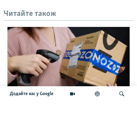
Читайте також
Додайте нас у Google
«Доставка за межі Росії недоступна»:
як російський Ozon «згадав», що Крим
український
Шукати