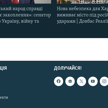
ський народ справді
Нова небезпека для Ха
є захоплення»: сенатор
виживає місто під рос
Україну, війну та
ударами | Донбас Реалі
ЦІЯ
ДОЛУЧАЙСЯ!
с
пекти