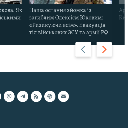
ркова. Як
Наша остання зйомка із
Арм
ійськими
загиблим Олексієм Юковим:
Киї
ї
«Ризикуючи всім». Евакуація
тіл військових ЗСУ та армії РФ
Назад
Вперед