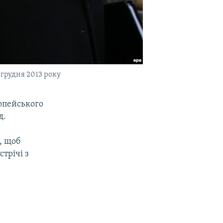
грудня 2013 року
ропейського
д.
, щоб
трічі з