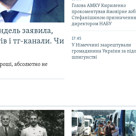
Голова АМКУ Кириленко
прокоментував ймовірне ло
Стефанішиною призначення
директором НАБУ
ндель заявила,
17:45
в і тг-канали. Чи
У Німеччині заарештували
громадянина України за під
шпигунстві
гроші, абсолютно не