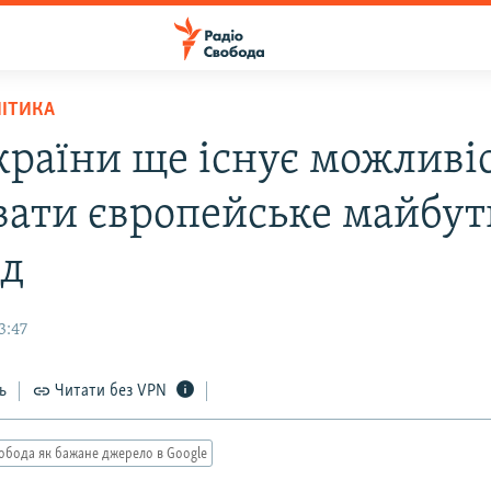
ЛІТИКА
країни ще існує можливі
вати європейське майбут
д
3:47
ь
Читати без VPN
обода як бажане джерело в Google