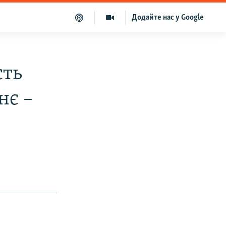
Додайте нас у Google
сть
нє –