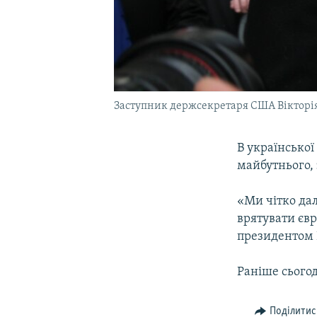
Заступник держсекретаря США Вікторія 
В української
майбутнього,
«Ми чітко дал
врятувати євр
президентом 
Раніше сього
Поділитис