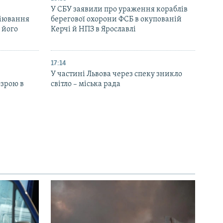
У СБУ заявили про ураження кораблів
біювання
берегової охорони ФСБ в окупованій
 його
Керчі й НПЗ в Ярославлі
17:14
У частині Львова через спеку зникло
озрою в
світло – міська рада