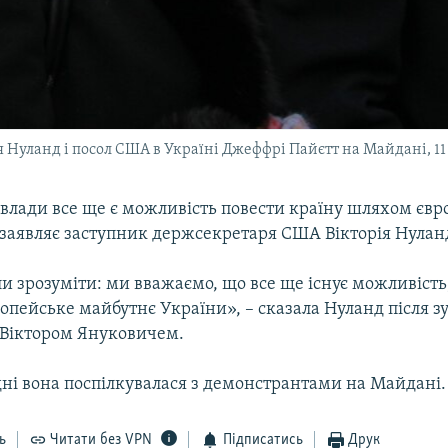
Нуланд і посол США в Україні Джеффрі Пайєтт на Майдані, 11 
 влади все ще є можливість повести країну шляхом єв
 заявляє заступник держсекретаря США Вікторія Нулан
и зрозуміти: ми вважаємо, що все ще існує можливість
опейське майбутнє України», – сказала Нуланд після зус
Віктором Януковичем.
дні вона поспілкувалася з демонстрантами на Майдані.
ь
Читати без VPN
Підписатись
Друк