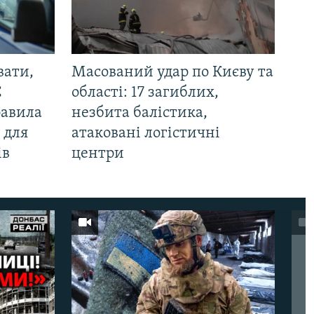
вати,
Масований удар по Києву та
С
області: 17 загиблих,
равила
незбита балістика,
 для
атаковані логістичні
ів
центри