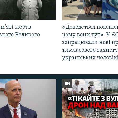
м'яті жертв
«Доведеться поясню
ького Великого
чому вони тут». У Є
запрацювали нові п
тимчасового захисту
українських чоловік