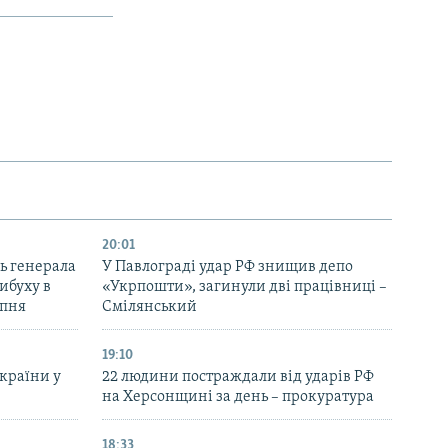
20:01
ь генерала
У Павлограді удар РФ знищив депо
ибуху в
«Укрпошти», загинули дві працівниці –
рпня
Смілянський
19:10
України у
22 людини постраждали від ударів РФ
на Херсонщині за день – прокуратура
18:33