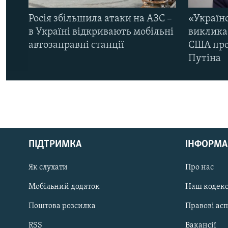
Росія збільшила атаки на АЗС –
«Україн
в Україні відкривають мобільні
виклика
автозаправні станції
США про 
Путіна
КРИМ РЕАЛІЇ
РУС
ПІДТРИМКА
ІНФОРМА
УКР
КТАТ
Як слухати
Про нас
Мобільний додаток
Наш кодек
ДОЛУЧАЙСЯ!
Поштова розсилка
Правові ас
RSS
Вакансії