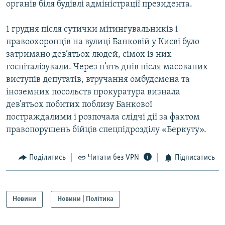
органів біля будівлі адміністрації президента.
Усі сайти RFE/RL
1 грудня після сутички мітингувальників і
правоохоронців на вулиці Банковій у Києві було
затримано дев’ятьох людей, сімох із них
госпіталізували. Через п’ять днів після масованих
виступів депутатів, втручання омбудсмена та
іноземних посольств прокуратура визнала
дев’ятьох побитих поблизу Банкової
постраждалими і розпочала слідчі дії за фактом
правопорушень бійців спецпідрозділу «Беркуту».
Поділитись
Читати без VPN
Підписатись
Новини
Новини | Політика