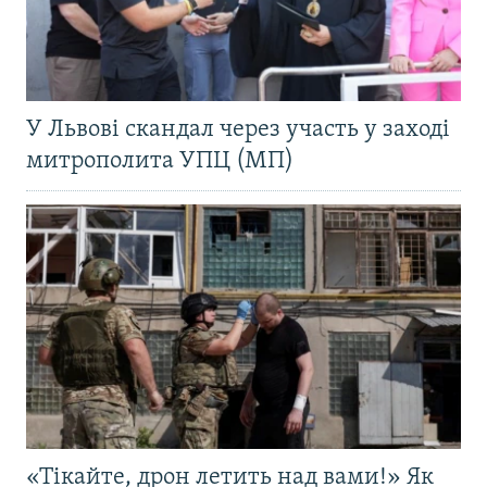
У Львові скандал через участь у заході
митрополита УПЦ (МП)
«Тікайте, дрон летить над вами!» Як