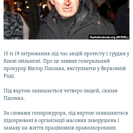
МУЛЬТИМЕДІА
ФОТО
СПЕЦПРОЄКТИ
ПОДКАСТИ
КРИМ РЕАЛІЇ
15 із 19 затриманих під час акцій протесту 1 грудня у
РУС
Києві звільнені. Про це заявив генеральний
прокурор Віктор Пшонка, виступаючи у Верховній
УКР
Раді.
КТАТ
Під вартою залишається четверо людей, сказав
Пшонка.
ДОЛУЧАЙСЯ!
За словами генпрокурора, під вартою залишаються
підозрювані в організації масових заворушень і
замаху на життя працівників правоохоронних