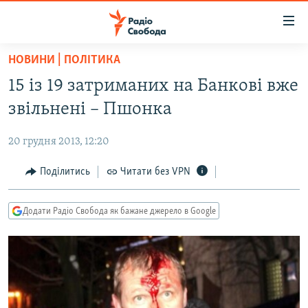
Доступність
посилання
Перейти
НОВИНИ | ПОЛІТИКА
до
РАДІО СВОБОДА – 70 РОКІВ
15 із 19 затриманих на Банкові вже
основного
ВСЕ ЗА ДОБУ
матеріалу
звільнені – Пшонка
СТАТТІ
Перейти
до
20 грудня 2013, 12:20
ВІЙНА
ПОЛІТИКА
основної
РОСІЙСЬКА «ФІЛЬТРАЦІЯ»
Поділитись
Читати без VPN
ЕКОНОМІКА
навігації
Перейти
ДОНБАС.РЕАЛІЇ
СУСПІЛЬСТВО
до
Додати Радіо Свобода як бажане джерело в Google
КРИМ.РЕАЛІЇ
КУЛЬТУРА
пошуку
ТИ ЯК?
СПОРТ
СХЕМИ
УКРАЇНА
КИТАЙ.ВИКЛИКИ
СВІТ