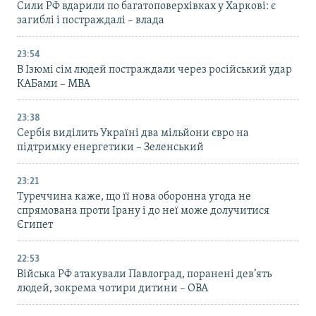
Сили РФ вдарили по багатоповерхівках у Харкові: є
загиблі і постраждалі – влада
23:54
В Ізюмі сім людей постраждали через російський удар
КАБами – МВА
23:38
Сербія виділить Україні два мільйони євро на
підтримку енергетики – Зеленський
23:21
Туреччина каже, що її нова оборонна угода не
спрямована проти Ірану і до неї може долучитися
Єгипет
22:53
Війська РФ атакували Павлоград, поранені дев’ять
людей, зокрема чотири дитини – ОВА