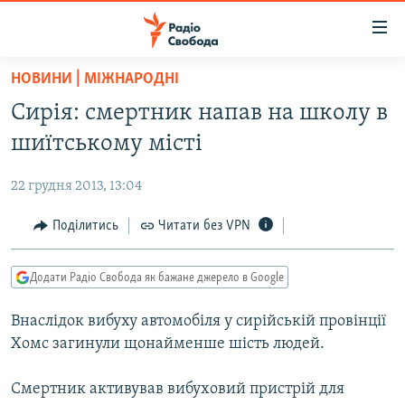
Доступність
посилання
Перейти
НОВИНИ | МІЖНАРОДНІ
до
РАДІО СВОБОДА – 70 РОКІВ
Сирія: смертник напав на школу в
основного
ВСЕ ЗА ДОБУ
матеріалу
шиїтському місті
СТАТТІ
Перейти
до
22 грудня 2013, 13:04
ВІЙНА
ПОЛІТИКА
основної
РОСІЙСЬКА «ФІЛЬТРАЦІЯ»
Поділитись
Читати без VPN
ЕКОНОМІКА
навігації
Перейти
ДОНБАС.РЕАЛІЇ
СУСПІЛЬСТВО
до
Додати Радіо Свобода як бажане джерело в Google
КРИМ.РЕАЛІЇ
КУЛЬТУРА
пошуку
Внаслідок вибуху автомобіля у сирійській провінції
ТИ ЯК?
СПОРТ
Хомс загинули щонайменше шість людей.
СХЕМИ
УКРАЇНА
Смертник активував вибуховий пристрій для
КИТАЙ.ВИКЛИКИ
СВІТ