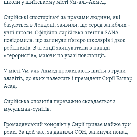
школи у шиїтському місті Ум-аль-Ахмед.
МУЛЬТИМЕДІА
ФОТО
Сирійські спостерігачі за правами людини, які
базуються в Лондоні, заявили, що серед загиблих –
СПЕЦПРОЄКТИ
учні школи. Офіційна сирійська агенція SANA
ПОДКАСТИ
повідомила, що загинули п’ятеро школярів і двоє
робітників. В агенції звинуватили в нападі
КРИМ РЕАЛІЇ
«терористів», маючи на увазі повстанців.
РУС
У місті Ум-аль-Ахмед проживають шиїти з групи
УКР
алавітів, до яких належить і президент Сирії Башар
КТАТ
Асад.
Сирійська опозиція переважно складається з
ДОЛУЧАЙСЯ!
мусульман-сунітів.
Громадянський конфлікт у Сирії триває майже три
роки. За цей час, за даними ООН, загинули понад